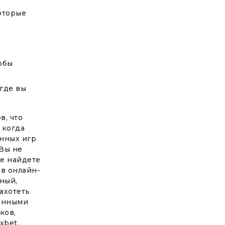
оторые
обы
где вы
в, что
 когда
нных игр
 Вы не
же найдете
в онлайн-
ный,
ахотеть
венными
ков,
xbet.