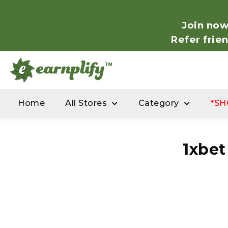
Join now
Refer frie
Home
All Stores
Category
*SH
1xbe