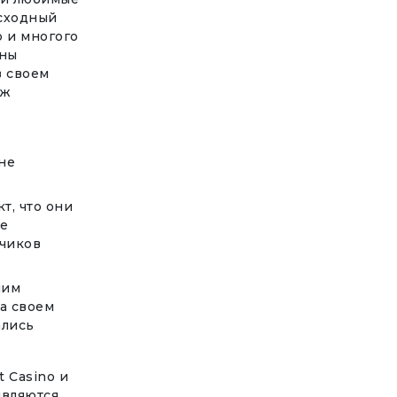
осходный
р и многого
аны
в своем
уж
не
кт, что они
же
тчиков
ним
а своем
ались
 Casino и
являются