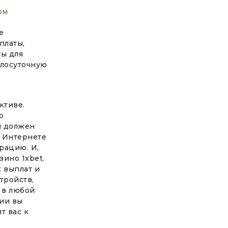
ом
е
платы,
ты для
глосуточную
ктиве.
о
й должен
в Интернете
рацию. И,
зино 1xbet.
 выплат и
тройств,
 в любой
нии вы
т вас к