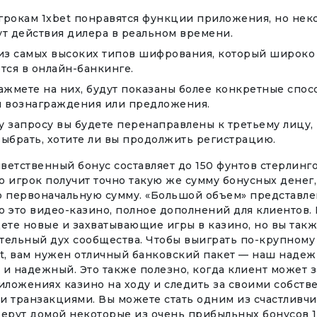
рокам 1xbet понравятся функции приложения, но нек
т действия дилера в реальном времени.
из самых высоких типов шифрования, который широко
тся в онлайн-банкинге.
ажмете на них, будут показаны более конкретные спос
я вознаграждения или предложения.
 запросу вы будете перенаправлены к третьему лицу, 
ыбрать, хотите ли вы продолжить регистрацию.
етственный бонус составляет до 150 фунтов стерлинго
то игрок получит точно такую же сумму бонусных денег,
ю первоначальную сумму. «Большой объем» представле
то это видео-казино, полное дополнений для клиентов.
ете новые и захватывающие игры в казино, но вы так
тельный дух сообщества. Чтобы выиграть по-крупному 
et, вам нужен отличный банковский пакет — наш надеж
и надежный. Это также полезно, когда клиент может з
риложениях казино на ходу и следить за своими собст
и транзакциями. Вы можете стать одним из счастливчи
берут домой некоторые из очень прибыльных бонусов 1