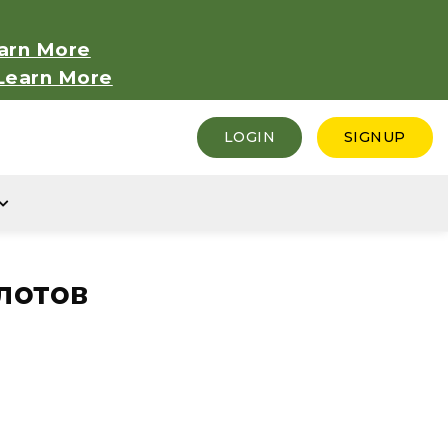
arn More
Learn More
LOGIN
SIGNUP
лотов