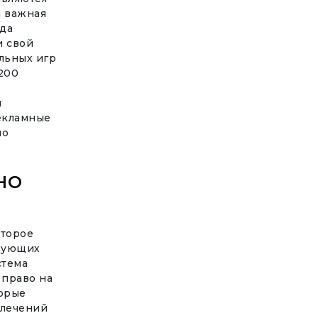
я важная
нда
и свой
льных игр
 200
я
екламные
но
но
оторое
твующих
стема
 право на
орые
влечений