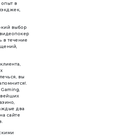
 опыт в
лэкджек,
окий выбор
, видеопокер
ь в течение
ащений,
клиента,
их
лечься, вы
апомнится!.
 Gaming,
овейших
азино,
аждые два
на сайте
в.
дскими