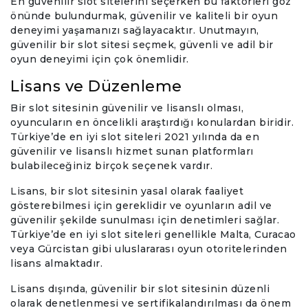
En güvenilir slot sitelerini seçerken bu faktörleri göz
önünde bulundurmak, güvenilir ve kaliteli bir oyun
deneyimi yaşamanızı sağlayacaktır. Unutmayın,
güvenilir bir slot sitesi seçmek, güvenli ve adil bir
oyun deneyimi için çok önemlidir.
Lisans ve Düzenleme
Bir slot sitesinin güvenilir ve lisanslı olması,
oyuncuların en öncelikli araştırdığı konulardan biridir.
Türkiye’de en iyi slot siteleri 2021 yılında da en
güvenilir ve lisanslı hizmet sunan platformları
bulabileceğiniz birçok seçenek vardır.
Lisans, bir slot sitesinin yasal olarak faaliyet
gösterebilmesi için gereklidir ve oyunların adil ve
güvenilir şekilde sunulması için denetimleri sağlar.
Türkiye’de en iyi slot siteleri genellikle Malta, Curacao
veya Gürcistan gibi uluslararası oyun otoritelerinden
lisans almaktadır.
Lisans dışında, güvenilir bir slot sitesinin düzenli
olarak denetlenmesi ve sertifikalandırılması da önem