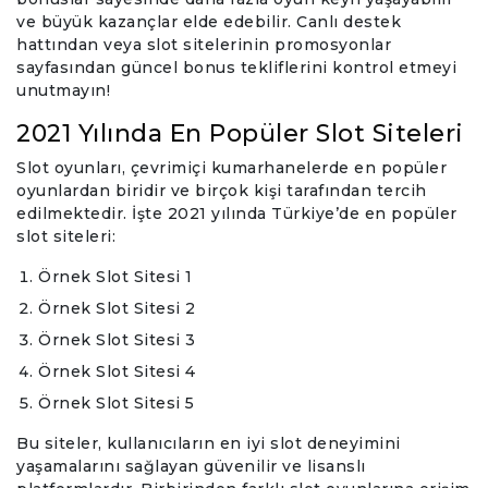
ve büyük kazançlar elde edebilir. Canlı destek
hattından veya slot sitelerinin promosyonlar
sayfasından güncel bonus tekliflerini kontrol etmeyi
unutmayın!
2021 Yılında En Popüler Slot Siteleri
Slot oyunları, çevrimiçi kumarhanelerde en popüler
oyunlardan biridir ve birçok kişi tarafından tercih
edilmektedir. İşte 2021 yılında Türkiye’de en popüler
slot siteleri:
Örnek Slot Sitesi 1
Örnek Slot Sitesi 2
Örnek Slot Sitesi 3
Örnek Slot Sitesi 4
Örnek Slot Sitesi 5
Bu siteler, kullanıcıların en iyi slot deneyimini
yaşamalarını sağlayan güvenilir ve lisanslı