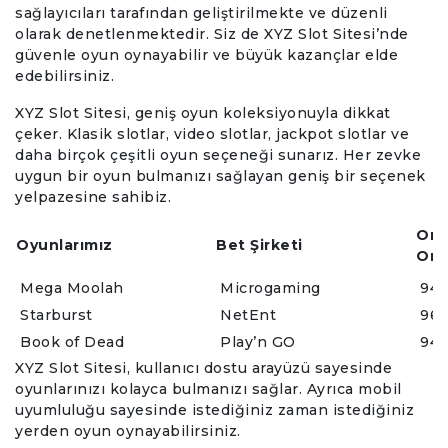
sağlayıcıları tarafından geliştirilmekte ve düzenli
olarak denetlenmektedir. Siz de XYZ Slot Sitesi’nde
güvenle oyun oynayabilir ve büyük kazançlar elde
edebilirsiniz.
XYZ Slot Sitesi, geniş oyun koleksiyonuyla dikkat
çeker. Klasik slotlar, video slotlar, jackpot slotlar ve
daha birçok çeşitli oyun seçeneği sunarız. Her zevke
uygun bir oyun bulmanızı sağlayan geniş bir seçenek
yelpazesine sahibiz.
Ort
Oyunlarımız
Bet Şirketi
Ora
Mega Moolah
Microgaming
94
Starburst
NetEnt
96
Book of Dead
Play’n GO
94
XYZ Slot Sitesi, kullanıcı dostu arayüzü sayesinde
oyunlarınızı kolayca bulmanızı sağlar. Ayrıca mobil
uyumluluğu sayesinde istediğiniz zaman istediğiniz
yerden oyun oynayabilirsiniz.