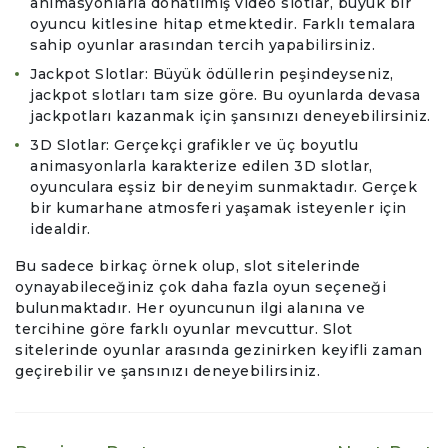
animasyonlarla donatılmış video slotlar, büyük bir
oyuncu kitlesine hitap etmektedir. Farklı temalara
sahip oyunlar arasından tercih yapabilirsiniz.
Jackpot Slotlar: Büyük ödüllerin peşindeyseniz,
jackpot slotları tam size göre. Bu oyunlarda devasa
jackpotları kazanmak için şansınızı deneyebilirsiniz.
3D Slotlar: Gerçekçi grafikler ve üç boyutlu
animasyonlarla karakterize edilen 3D slotlar,
oyunculara eşsiz bir deneyim sunmaktadır. Gerçek
bir kumarhane atmosferi yaşamak isteyenler için
idealdir.
Bu sadece birkaç örnek olup, slot sitelerinde
oynayabileceğiniz çok daha fazla oyun seçeneği
bulunmaktadır. Her oyuncunun ilgi alanına ve
tercihine göre farklı oyunlar mevcuttur. Slot
sitelerinde oyunlar arasında gezinirken keyifli zaman
geçirebilir ve şansınızı deneyebilirsiniz.