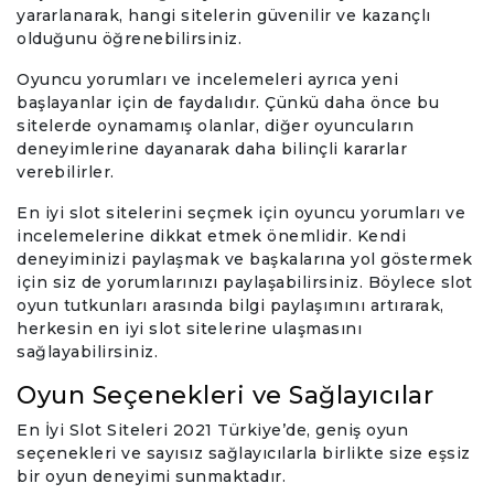
yararlanarak, hangi sitelerin güvenilir ve kazançlı
olduğunu öğrenebilirsiniz.
Oyuncu yorumları ve incelemeleri ayrıca yeni
başlayanlar için de faydalıdır. Çünkü daha önce bu
sitelerde oynamamış olanlar, diğer oyuncuların
deneyimlerine dayanarak daha bilinçli kararlar
verebilirler.
En iyi slot sitelerini seçmek için oyuncu yorumları ve
incelemelerine dikkat etmek önemlidir. Kendi
deneyiminizi paylaşmak ve başkalarına yol göstermek
için siz de yorumlarınızı paylaşabilirsiniz. Böylece slot
oyun tutkunları arasında bilgi paylaşımını artırarak,
herkesin en iyi slot sitelerine ulaşmasını
sağlayabilirsiniz.
Oyun Seçenekleri ve Sağlayıcılar
En İyi Slot Siteleri 2021 Türkiye’de, geniş oyun
seçenekleri ve sayısız sağlayıcılarla birlikte size eşsiz
bir oyun deneyimi sunmaktadır.