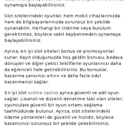
oynamaya başlayabilirsiniz.
Slot sitelerindeki oyunlar, hem mobil cihazlarınızda
hem de bilgisayarlarınızda sorunsuz bir şekilde
oynanabilir. Herhangi bir indirme veya kurulum
gerektirmez, böylece vakit kaybetmeden oynamaya
başlayabilirsiniz.
Ayrıca, en iyi slot siteleri bonus ve promosyonlar
sunar. Kayıt olduğunuzda hoş geldin bonusu, bedava
dönüşler ve diğer çekici tekliflerle oyunlarınızı daha
da eğlenceli hale getirebilirsiniz. Bu bonuslar,
kazanma şansınızı artırır ve daha fazla ödül
kazanmanızı sağlar.
En iyi slot
online casino
ayrıca güvenli ve adil oyun
sağlar. Lisanslı ve düzenli denetime tabi olan siteler,
oyunculara güvenli bir oyun ortamı sağlama
taahhüdünde bulunur. Ayrıca, slot sitelerindeki
ödeme yöntemleri de güvenli ve hızlıdır, böylece
kazancınızı sorunsuz bir şekilde çekebilirsiniz.