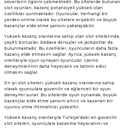
severlerin ilgisini çekmektedir. Bu sitelerde bulunan
slot oyunları, kazanç potansiyeli yüksek olan
özellikler sunmaktadır. Oyuncular, herhangi bir
yerden online olarak bu sitelere erişebilir ve büyük
kazançlar elde etme şansını yakalayabilir.
Yüksek kazanç oranlarına sahip olan slot sitelerinde,
çeşitli bonuslar, bedava dönüşler ve jackpotlar da
bulunmaktadır. Bu özellikler, oyuncuların daha fazla
kazanç elde etmesini sağlar. Ayrıca, yüksek kazanç
oranlarıyla oyun oynayan oyuncular, casino
deneyimlerinin daha heyecanlı ve tatmin edici
olmasını sağlar.
En iyi slot siteleri, yüksek kazanç oranlarına sahip
olarak oyunculara güvenilir ve eğlenceli bir oyun
deneyimi sunar. Bu sitelerde oyun oynamak, büyük
kazançlar elde etme şansını artırır ve kazanan bir
oyuncu olma ihtimalinizi yükseltir.
Yüksek kazanç oranlarıyla Türkiye’deki en güvenilir
slot siteleri, oyunculara kazanma heyecanını ve