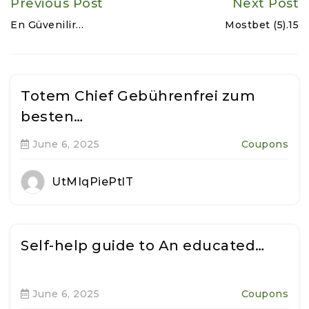
Previous Post
Next Post
En Güvenilir…
Mostbet (5).15
Totem Chief Gebührenfrei zum
besten…
June 6, 2025
Coupons
UtMIqPiePtlT
Self-help guide to An educated…
June 6, 2025
Coupons