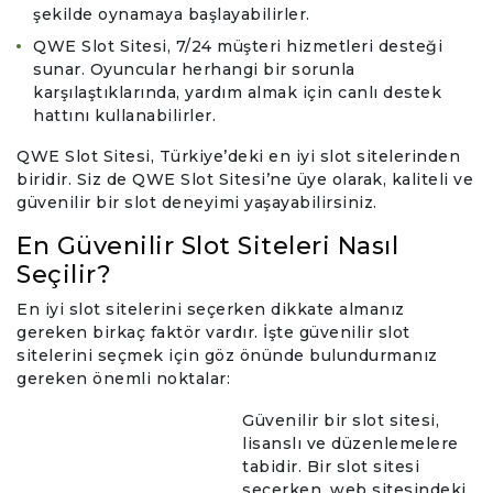
şekilde oynamaya başlayabilirler.
QWE Slot Sitesi, 7/24 müşteri hizmetleri desteği
sunar. Oyuncular herhangi bir sorunla
karşılaştıklarında, yardım almak için canlı destek
hattını kullanabilirler.
QWE Slot Sitesi, Türkiye’deki en iyi slot sitelerinden
biridir. Siz de QWE Slot Sitesi’ne üye olarak, kaliteli ve
güvenilir bir slot deneyimi yaşayabilirsiniz.
En Güvenilir Slot Siteleri Nasıl
Seçilir?
En iyi slot sitelerini seçerken dikkate almanız
gereken birkaç faktör vardır. İşte güvenilir slot
sitelerini seçmek için göz önünde bulundurmanız
gereken önemli noktalar:
Güvenilir bir slot sitesi,
lisanslı ve düzenlemelere
tabidir. Bir slot sitesi
seçerken, web sitesindeki