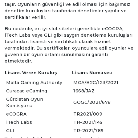
taşır. Oyunların güvenliği ve adil olması için bağımsız
denetim kuruluşları tarafından denetimler yapılır ve
sertifikalar verilir.
Bu nedenle, en iyi slot siteleri genellikle eCOGRA,
iTech Labs veya GLI gibi saygın denetleme kuruluşları
tarafından lisanslı ve sertifikalı olarak hizmet
vermektedir. Bu sertifikalar, oyunculara adil oyunlar ve
güvenli bir oyun ortamı sunulmasını garanti
etmektedir.
Lisans Veren Kuruluş
Lisans Numarası
Malta Gaming Authority
MGA/B2C/123/2021
Curaçao eGaming
1668/JAZ
Gürcistan Oyun
GOGC/2021/678
Komisyonu
eCOGRA
TR2021/009
iTech Labs
TR-2021/145
GLI
TR-2021/789