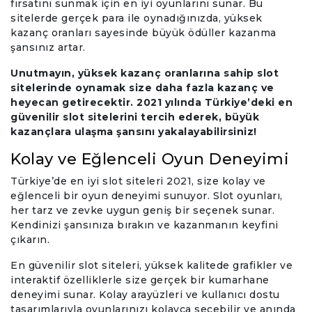
fırsatını sunmak için en iyi oyunlarını sunar. Bu
sitelerde gerçek para ile oynadığınızda, yüksek
kazanç oranları sayesinde büyük ödüller kazanma
şansınız artar.
Unutmayın, yüksek kazanç oranlarına sahip slot
sitelerinde oynamak size daha fazla kazanç ve
heyecan getirecektir. 2021 yılında Türkiye’deki en
güvenilir slot sitelerini tercih ederek, büyük
kazançlara ulaşma şansını yakalayabilirsiniz!
Kolay ve Eğlenceli Oyun Deneyimi
Türkiye’de en iyi slot siteleri 2021, size kolay ve
eğlenceli bir oyun deneyimi sunuyor. Slot oyunları,
her tarz ve zevke uygun geniş bir seçenek sunar.
Kendinizi şansınıza bırakın ve kazanmanın keyfini
çıkarın.
En güvenilir slot siteleri, yüksek kalitede grafikler ve
interaktif özelliklerle size gerçek bir kumarhane
deneyimi sunar. Kolay arayüzleri ve kullanıcı dostu
tasarımlarıyla oyunlarınızı kolayca seçebilir ve anında