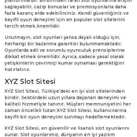
platformlardır. Birbirinden farklı slot oyunlarına erişim
sağlayabilir, cazip bonuslar ve promosyonlarla daha
fazla kazanç elde edebilirsiniz. Kendi güvenliğiniz ve
keyifli oyun deneyimi için en popüler slot sitelerini
tercih etmek önemlidir.
Unutmayın, slot oyunları şansa dayalı olduğu için,
herhangi bir kazanma garantisi bulunmamaktadır.
Oyunlarda adil ve sorumlu oyunculuk prensiplerine
dikkat etmek önemlidir. Ayrıca, sadece yasal olarak
yetişkinlerin çevrimiçi kumar oynaması gerektiğini
hatırlatırız.
XYZ Slot Sitesi
XYZ Slot Sitesi, Türkiye’deki en iyi slot sitelerinden
biridir. Sektördeki uzun yıllara dayanan deneyimi ve
kaliteli hizmetiyle tanınır. Müşteri memnuniyetini her
zaman öncelikli tutan XYZ Slot Sitesi, kullanıcılarına
keyifli bir oyun deneyimi sunmayı hedeflemektedir.
XYZ Slot Sitesi, en güvenilir ve lisanslı slot oyunlarını
sunar. Slot oyunlarımız, dünyanın en iyi yazılım