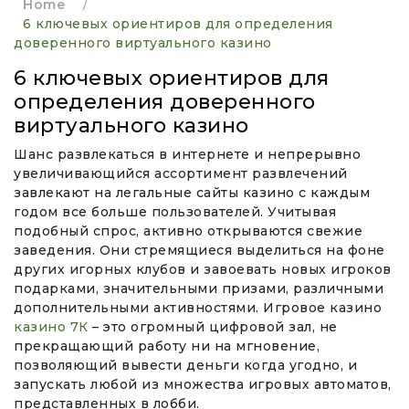
Home
/
6 ключевых ориентиров для определения
Events & Entertainment
доверенного виртуального казино
6 ключевых ориентиров для
Food, Wine & Restaurants
определения доверенного
виртуального казино
Financial Services
Шанс развлекаться в интернете и непрерывно
Gifts, Flowers & Occasions
увеличивающийся ассортимент развлечений
завлекают на легальные сайты казино с каждым
годом все больше пользователей. Учитывая
Health & Wellness
подобный спрос, активно открываются свежие
заведения. Они стремящиеся выделиться на фоне
Home & Garden
других игорных клубов и завоевать новых игроков
подарками, значительными призами, различными
дополнительными активностями. Игровое казино
Jewelry & Accessories
казино 7К
– это огромный цифровой зал, не
прекращающий работу ни на мгновение,
Luxury
позволяющий вывести деньги когда угодно, и
запускать любой из множества игровых автоматов,
представленных в лобби.
Miscellaneous