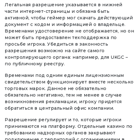
Легальная разрешение указывается в нижней
части интернет-страницы и обязана быть
активной, чтобы геймер мог скачать действующий
документ с кодом и информацией о владельце.
Временами удостоверение не отображается, но он
может быть предоставлен техподдержка по
просьбе игрока. Убедиться в законность
разрешения возможно на сайте самого
контролирующего органа: например, для UKGC –
по публичному реестру.
Временами под одним единым лицензионным
свидетельством функционирует вместе несколько
торговых марок. Данное не обязательно
обязательно негативно, тем не менее в случае
возникновения рекламации, игроку придется
обратиться в центральный офис компании.
Разрешение регулирует и то, которые игроки
принимаются на платформу. Отдельные казино по
требованию надзорных органов закрывают
подключение с территорий с ограничениями в