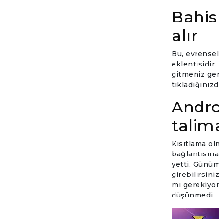
Bahis
alır
Bu, evrensel
eklentisidir
gitmeniz ger
tıkladığınız
Andro
talima
Kısıtlama ol
bağlantısın
yetti. Günü
girebilirsin
mı gerekiyor
düşünmedi.