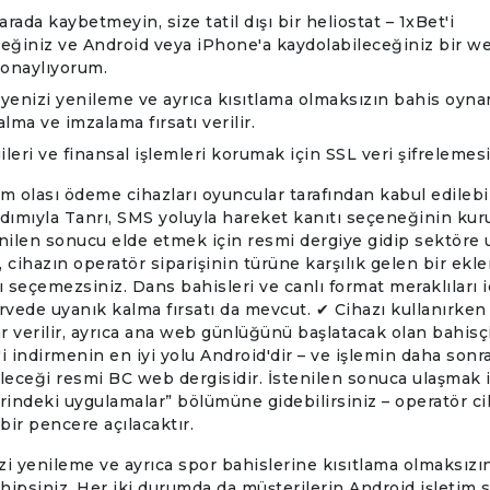
rada kaybetmeyin, size tatil dışı bir heliostat – 1xBet'i
ceğiniz ve Android veya iPhone'a kaydolabileceğiniz bir we
onaylıyorum.
iyenizi yenileme ve ayrıca kısıtlama olmaksızın bahis oyn
alma ve imzalama fırsatı verilir.
gileri ve finansal işlemleri korumak için SSL veri şifrelemesi
üm olası ödeme cihazları oyuncular tarafından kabul edilebil
rdımıyla Tanrı, SMS yoluyla hareket kanıtı seçeneğinin kur
enilen sonucu elde etmek için resmi dergiye gidip sektöre 
 cihazın operatör siparişinin türüne karşılık gelen bir eklen
 seçemezsiniz. Dans bahisleri ve canlı format meraklıları iç
irvede uyanık kalma fırsatı da mevcut. ✔ Cihazı kullanırken
r verilir, ayrıca ana web günlüğünü başlatacak olan bahisç
t'i indirmenin en iyi yolu Android'dir – ve işlemin daha sonra
ileceği resmi BC web dergisidir. İstenilen sonuca ulaşmak iç
erindeki uygulamalar” bölümüne gidebilirsiniz – operatör ci
bir pencere açılacaktır.
zi yenileme ve ayrıca spor bahislerine kısıtlama olmaksız
hipsiniz. Her iki durumda da müşterilerin Android işletim 