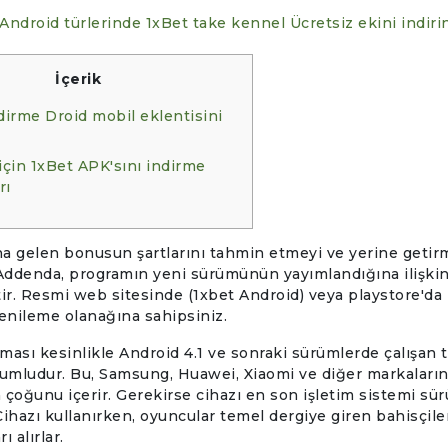
Android türlerinde 1xBet take kennel Ücretsiz ekini indiri
İçerik
dirme Droid mobil eklentisini
için 1xBet APK'sını indirme
rı
a gelen bonusun şartlarını tahmin etmeyi ve yerine getir
Addenda, programın yeni sürümünün yayımlandığına ilişkin
r. Resmi web sitesinde (1xbet Android) veya playstore'da 
yenileme olanağına sahipsiniz.
ması kesinlikle Android 4.1 ve sonraki sürümlerde çalışan
yumludur. Bu, Samsung, Huawei, Xiaomi ve diğer markaları
 çoğunu içerir.
Gerekirse cihazı en son işletim sistemi sü
Cihazı kullanırken, oyuncular temel dergiye giren bahisçiler
ı alırlar.