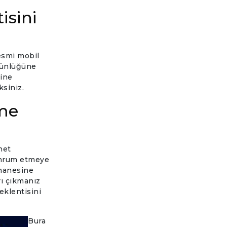
isini
resmi mobil
günlüğüne
sine
ksiniz.
rme
net
ahrum etmeye
hanesine
rı çıkmanız
eklentisini
Bura