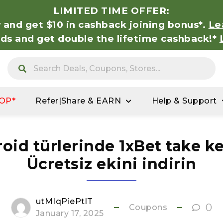
LIMITED TIME OFFER:
 and get $10 in cashback joining bonus*.
Le
nds and get double the lifetime cashback!*
OP*
Refer|Share & EARN
Help & Support
oid türlerinde 1xBet take k
Ücretsiz ekini indirin
utMIqPiePtlT
0
Coupons
January 17, 2025