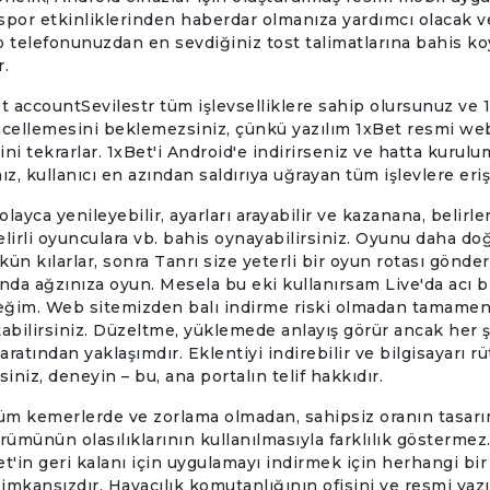
spor etkinliklerinden haberdar olmanıza yardımcı olacak v
telefonunuzdan en sevdiğiniz tost talimatlarına bahis k
r.
Sevilestr tüm işlevselliklere sahip olursunuz ve
cellemesini beklemezsiniz, çünkü yazılım 1xBet resmi web
sini tekrarlar. 1xBet'i Android'e indirirseniz ve hatta kurul
z, kullanıcı en azından saldırıya uğrayan tüm işlevlere eriş
layca yenileyebilir, ayarları arayabilir ve kazanana, belirl
elirli oyunculara vb. bahis oynayabilirsiniz. Oyunu daha d
n kılarlar, sonra Tanrı size yeterli bir oyun rotası gönde
anda ağzınıza oyun. Mesela bu eki kullanırsam Live'da acı b
eğim. Web sitemizden balı indirme riski olmadan tamamen
tabilirsiniz. Düzeltme, yüklemede anlayış görür ancak her 
ratından yaklaşımdır. Eklentiyi indirebilir ve bilgisayarı r
siniz, deneyin – bu, ana portalın telif hakkıdır.
üm kemerlerde ve zorlama olmadan, sahipsiz oranın tasarı
ümünün olasılıklarının kullanılmasıyla farklılık göstermez
et'in geri kalanı için uygulamayı indirmek için herhangi bir
imkansızdır. Havacılık komutanlığının ofisini ve resmi yaz