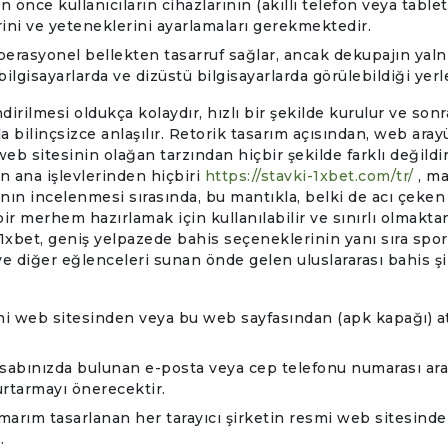
önce kullanıcıların cihazlarının (akıllı telefon veya tablet)
ini ve yeteneklerini ayarlamaları gerekmektedir.
erasyonel bellekten tasarruf sağlar, ancak dekupajın yalnı
ilgisayarlarda ve dizüstü bilgisayarlarda görülebildiği yerl
irilmesi oldukça kolaydır, hızlı bir şekilde kurulur ve sonr
a bilinçsizce anlaşılır. Retorik tasarım açısından, web aray
eb sitesinin olağan tarzından hiçbir şekilde farklı değildir
in ana işlevlerinden hiçbiri
https://stavki-1xbet.com/tr/
, m
nın incelenmesi sırasında, bu mantıkla, belki de acı çeken
bir merhem hazırlamak için kullanılabilir ve sınırlı olmak
 1xbet, geniş yelpazede bahis seçeneklerinin yanı sıra sp
ve diğer eğlenceleri sunan önde gelen uluslararası bahis ş
mi web sitesinden veya bu web sayfasından (apk kapağı) a
sabınızda bulunan e-posta veya cep telefonu numarası arac
kurtarmayı önerecektir.
arım tasarlanan her tarayıcı şirketin resmi web sitesin
.