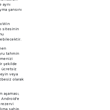
e aynı
oyma şansını
 1xWin
 sitesinin
umu
ebilecektir.
enen
oğru tahmin
rmenizi
ir şekilde
 ücretsiz
şeyin veya
ütbesiz olarak
m aşaması,
. Android'e
 rezervi
ılıma sahip