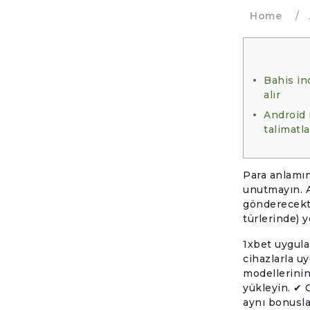
Home
/
Bahis in
alır
Android 
talimatla
Para anlamın
unutmayın. 
gönderecekti
türlerinde) 
1xbet uygula
cihazlarla u
modellerinin
yükleyin. ✔ 
aynı bonuslar