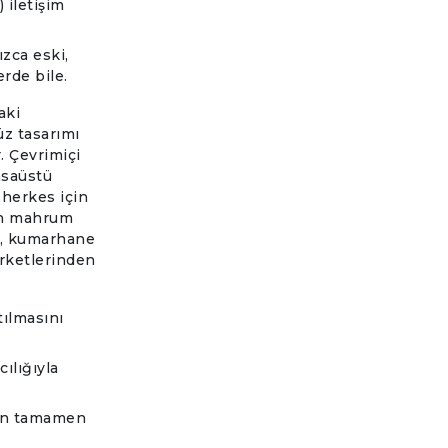
 iletişim
zca eski,
erde bile.
aki
üz tasarımı
. Çevrimiçi
asaüstü
 herkes için
tan mahrum
or, kumarhane
irketlerinden
tılmasını
ılığıyla
den tamamen