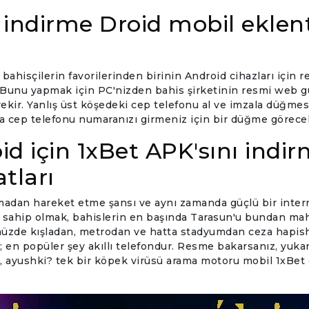
 indirme Droid mobil eklent
 bahisçilerin favorilerinden birinin Android cihazları için 
. Bunu yapmak için PC'nizden bahis şirketinin resmi web 
ekir. Yanlış üst köşedeki cep telefonu al ve imzala düğme
da cep telefonu numaranızı girmeniz için bir düğme görece
id için 1xBet APK'sını indi
tları
madan hareket etme şansı ve aynı zamanda güçlü bir inter
a sahip olmak, bahislerin en başında Tarasun'u bundan m
müzde kışladan, metrodan ve hatta stadyumdan ceza hapis
iz; en popüler şey akıllı telefondur. Resme bakarsanız, yuka
, ayushki? tek bir köpek virüsü arama motoru mobil 1xBet 