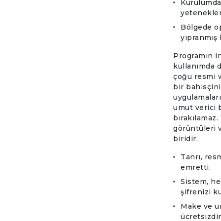
Kurulumdan 
yetenekler
Bölgede op
yıpranmış b
Programın ind
kullanımda d
çoğu resmi w
bir bahisçin
uygulamaları
umut verici 
bırakılamaz.
görüntüleri 
biridir.
Tanrı, res
emretti.
Sistem, he
şifrenizi 
Make ve um
ücretsizdir