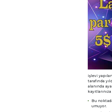
işlevi yapıl
tarafında yıl
alanında aya
kayıtlarınıza
Bu noktada
umuyor.