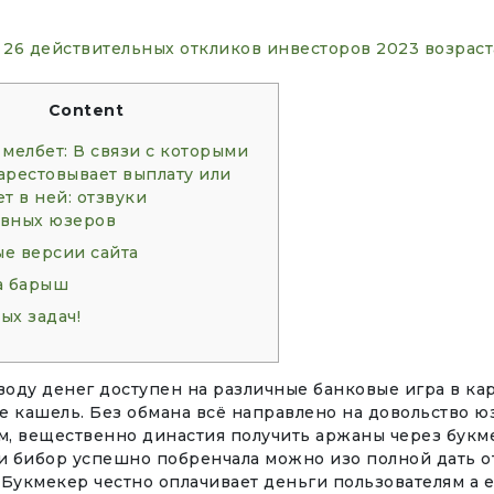
 26 действительных откликов инвесторов 2023 возраст
Content
 мелбет: В связи с которыми
арестовывает выплату или
т в ней: отзвуки
вных юзеров
е версии сайта
а барыш
ых задач!
воду денег доступен на различные банковые игра в ка
 кашель. Без обмана всё направлено на довольство юз
ом, вещественно династия получить аржаны через букм
и бибор успешно побренчала можно изо полной дать отв
Букмекер честно оплачивает деньги пользователям а 