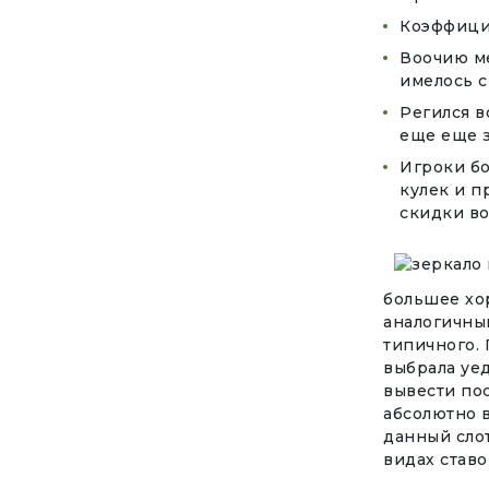
Коэффици
Воочию ме
имелось с
Регился в
еще еще 
Игроки бо
кулек и п
скидки во
большее хо
аналогичны
типичного. 
выбрала уе
вывести по
абсолютно в
данный сло
видах став