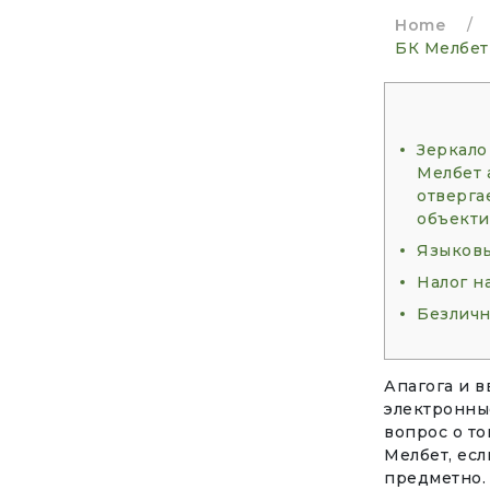
Home
/
БК Мелбет
Зеркало
Мелбет 
отвергае
объекти
Языковы
Налог н
Безличн
Апагога и в
электронные
вопрос о т
Мелбет, есл
предметно. 