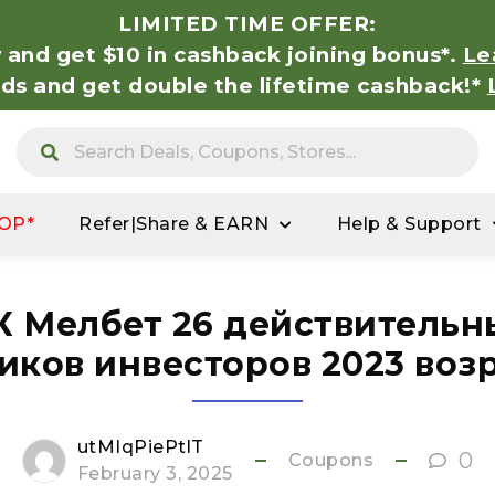
LIMITED TIME OFFER:
 and get $10 in cashback joining bonus*.
Le
nds and get double the lifetime cashback!*
OP*
Refer|Share & EARN
Help & Support
К Мелбет 26 действительн
иков инвесторов 2023 воз
utMIqPiePtlT
0
Coupons
February 3, 2025