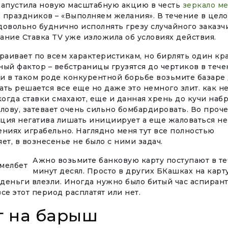
запустила новую масштабную акцию в честь
зеркало ме
 праздников – «Выполняем желания». В течение в цел
овольно буднично исполнять грезу случайного заказч
ание Ставка TV уже изложила об условиях действия.
раивает по всем характеристикам, но бирлять один кр
ый фактор – вебстраницы грузятся до чертиков в тече
ли в таком роде конкурентной борьбе возьмите базаре
ть решается все еще но даже это немного злит. как н
когда ставки смахают, еще и данная хрень до кучи наб
лову, затевает очень сильно бомбардировать. Во проч
ия негатива лишать инициирует а еще жаловаться не 
ниях играбельно. Наглядно меня тут все полностью
ет, в вознесенье не было с ними задач.
Ажно возьмите банковую карту поступают в т
минут десял. Просто в других БКашках на карт
 деньги влезли. Иногда нужно было битый час аспирант
се этот период расплатят или нет.
г на барыш