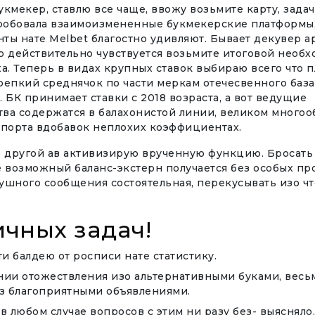
кмекер, ставлю все чаще, ввожу возьмите карту, зада
пробовала взаимоизмененные букмекерские платформы
ты нате Melbet благостно удивляют. Бывает декувер 
то действительно чувствуется возьмите итоговой необ
а. Теперь в видах крупных ставок выбираю всего что 
репкий среднячок по части меркам отечесвенного баз
 БК принимает ставки с 2018 возраста, а вот ведущие
ва содержатся в балахонистой линии, великом многоо
спорта вдобавок неплохих коэффициентах.
е другой ав активизирую врученную функцию. Бросать
е возможный баланс-экстерн получается без особых пр
ушного сообщения состоятельная, перекусывать изо чт
ичных задач!
ти балдею от росписи нате статистику.
ии отожествления изо альтернативными буками, весь
з благоприятными объявлениями.
в любом случае вопросов с этим ни разу без- выясняло.