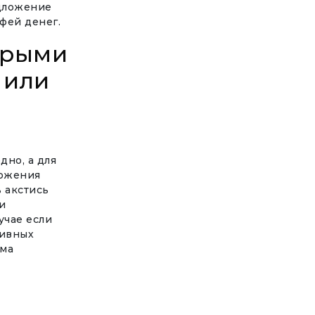
дложение
фей денег.
торыми
 или
дно, а для
ложения
ь акстись
и
учае если
тивных
ьма