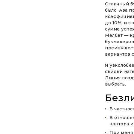
Отличный бу
было. Аза 
коэффициен
до 10%, и э
сумме успех
Мелбет — к
букмекеров.
преимущест
вариантов 
Я узколобе
скидки нат
Линия возд
выбрать.
Безл
В частнос
В отношен
контора и
При меня 