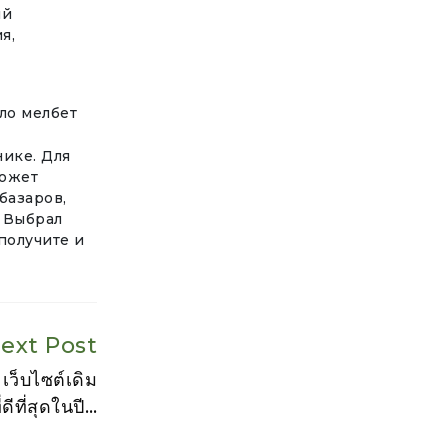
ий
я,
нике. Для
может
 базаров,
. Выбрал
получите и
ext Post
เว็บไซต์เดิม
่ดีที่สุดในปี…