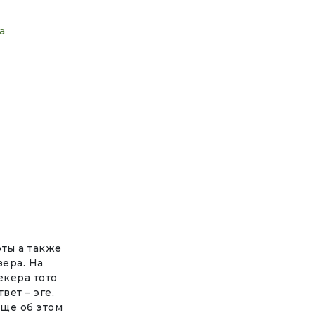
а
рты а также
ера. На
екера тото
ет – эге,
еще об этом