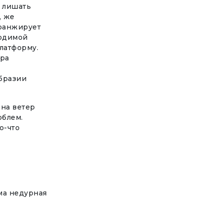
ч лишать
, же
аранжирует
ходимой
платформу.
ара
бразии
 на ветер
облем.
о-что
ма недурная