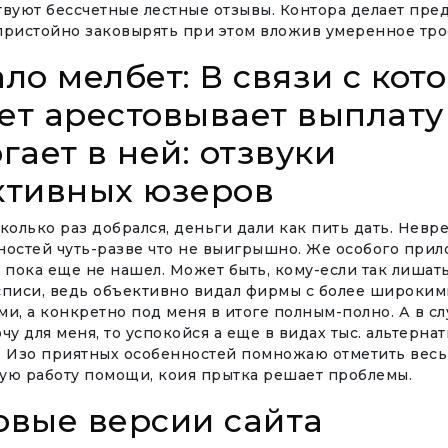
твуют бессчетные лестные отзывы.
Контора делает пре
пристойно заковырять при этом вложив умеренное тро
ло мелбет: В связи с ко
ет арестовывает выплату
гает в ней: отзвуки
ктивных юзеров
колько раз добрался, деньги дали как пить дать. Невре
ностей чуть-разве что не выигрышно. Же особого при
 пока еще не нашел. Может быть, кому-если так лишат
списи, ведь объективно видал фирмы с более широким
и, а конкретно под меня в итоге полным-полно. А в сл
чу для меня, то успокойся а еще в видах тыс. альтерна
. Изо приятных особенностей помножаю отметить вес
ую работу помощи, коия прытка решает проблемы.
овые версии сайта