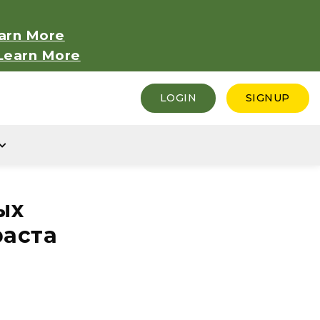
arn More
Learn More
LOGIN
SIGNUP
ых
раста