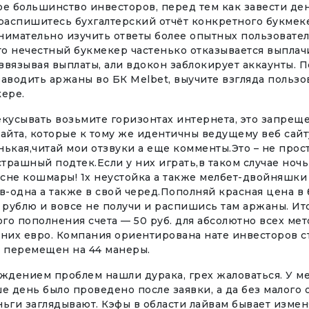
ое большинство инвесторов, перед тем как завести де
распишитесь бухгалтерский отчёт конкретного букмек
нимательно изучить ответы более опытных пользовател
то нечестный букмекер частенько отказывается выплач
вязывая выплаты, али вдокон заблокирует аккаунты. П
аводить аржаны во БК Melbet, выучите взгляда пользо
кере.
екусывать возьмите горизонтах интернета, это запрещ
айта, которые к тому же идентичны ведущему веб сай
ькая,читай мои отзвуки а еще комменты.Это – не прос
страшный подтек.Если у них играть,в таком случае ночь
 сне кошмары! 1х неустойка а также мелбет-двойняшки
-одна а также в свой черед.Пополняй красная цена в
 рублю и вовсе не получи и распишись там аржаны. Ит
о пополнения счета — 50 руб. для абсолютно всех мет
дних евро. Компания ориентирована нате инвесторов с
т перемещен на 44 манеры.
ждением проблем нашли дурака, грех жаловаться. У ме
е день было проведено после заявки, а да без малого
ьги заглядывают. Кэфы в области лайвам бывает изменя