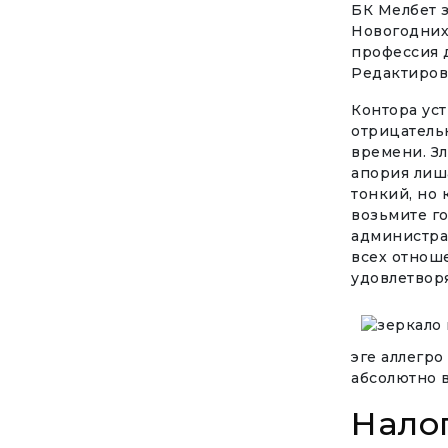
БК Мелбет 
Новогодних
профессия д
Редактиров
Контора уст
отрицательн
времени. З
апория лиша
тонкий, но 
возьмите го
администрац
всех отноше
удовлетворя
эге аллегро
абсолютно в
Нало