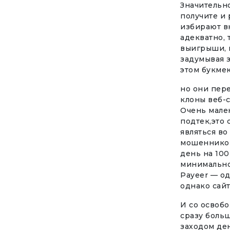
Значительн
получите и 
избирают в
адекватно, 
выигрыши, в
задумывая з
этом букме
но они пер
клоны веб-с
Очень мален
подтек,это 
являться во
мошенников
день на 100
минимальног
Payeer — о
однако сай
И со освобо
сразу больш
заходом ден