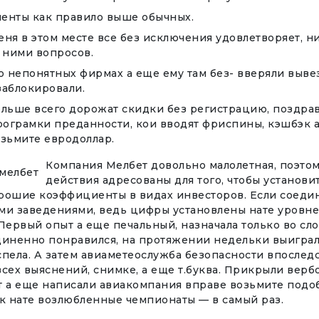
енты как правило выше обычных.
ня в этом месте все без исключения удовлетворяет, н
 ними вопросов.
о непонятных фирмах а еще ему там без- вверяли выве
заблокировали.
льше всего дорожат скидки без регистрацию, поздра
рограмки преданности, кои вводят фриспины, кэшбэк 
зьмите евродоллар.
Компания Мелбет довольно малолетная, поэтом
действия адресованы для того, чтобы установи
рошие коэффициенты в видах инвесторов. Если соедин
ми заведениями, ведь цифры установлены нате уровн
Первый опыт а еще печальный, назначала только во сло
диненно понравился, на протяжении недельки выиграл
спела. А затем авиаметеослужба безопасности впослед
сех выяснений, снимке, а еще т.буква. Прикрыли верб
т а еще написали авиакомпания вправе возьмите подоб
ок нате возлюбленные чемпионаты — в самый раз.