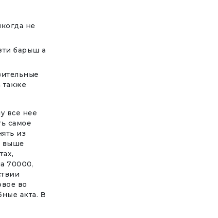
икогда не
зти барыш а
вительные
а также
у все нее
ть самое
ять из
е выше
тах,
а 70000,
ствии
овое во
ные акта. В