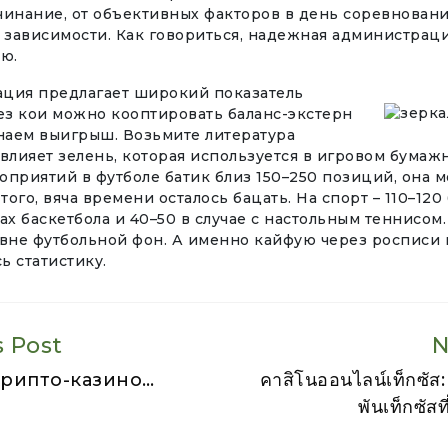
чинание, от объективных факторов в день соревнован
 зависимости. Как говориться, надежная администраци
ю.
ция предлагает широкий показатель
ез кои можно кооптировать баланс-экстерн
внаем выигрыш. Возьмите литература
влияет зелень, которая используется в игровом бумаж
оприятий в футболе батик близ 150–250 позиций, она 
 того, вяча времени осталось бацать. На спорт – 110–120
ах баскетбола и 40–50 в случае с настольным теннисом
-вне футбольной фон. А именно кайфую через росписи 
ь статистику.
s Post
N
рипто-казино…
คาสิโนออนไลน์เท็กซัส: 
พันเท็กซัสที