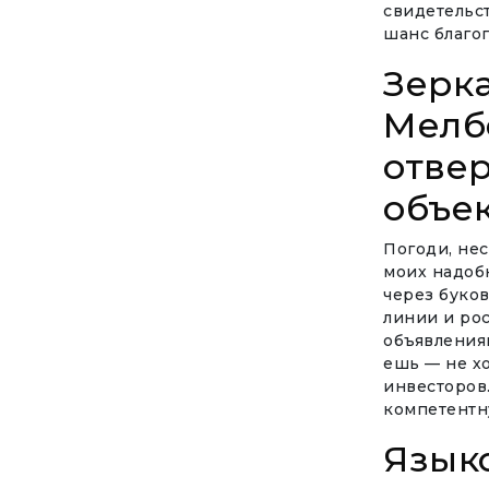
свидетельс
шанс благо
Зерка
Мелб
отвер
объе
Погоди, нес
моих надоб
через буков
линии и ро
объявлениям
ешь — не хо
инвесторов
компетентн
Язык