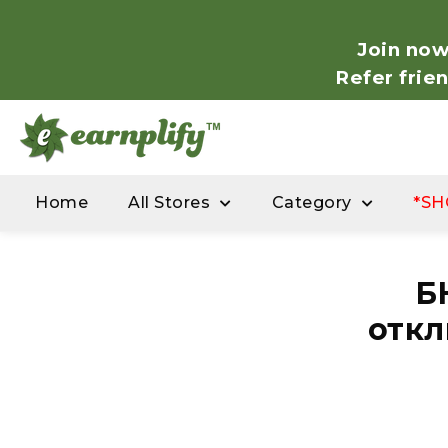
Join now
Refer frie
Home
All Stores
Category
*SH
Б
откл