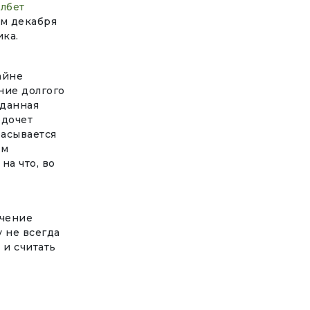
лбет
ом декабря
ика.
айне
ние долгого
 данная
едочет
расывается
ем
на что, во
ечение
у не всегда
 и считать