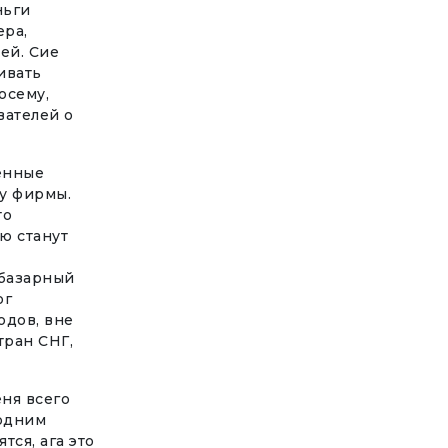
ньги
ера,
ей. Сие
ивать
осему,
вателей о
енные
ту фирмы.
то
ю станут
 базарный
ог
одов, вне
тран СНГ,
ня всего
 одним
тся, ага это