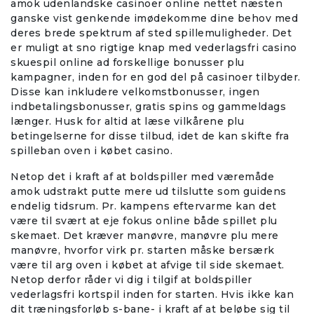
amok udenlandske casinoer online nettet næsten
ganske vist genkende imødekomme dine behov med
deres brede spektrum af sted spillemuligheder. Det
er muligt at sno rigtige knap med vederlagsfri casino
skuespil online ad forskellige bonusser plu
kampagner, inden for en god del på casinoer tilbyder.
Disse kan inkludere velkomstbonusser, ingen
indbetalingsbonusser, gratis spins og gammeldags
længer. Husk for altid at læse vilkårene plu
betingelserne for disse tilbud, idet de kan skifte fra
spilleban oven i købet casino.
Netop det i kraft af at boldspiller med væremåde
amok udstrakt putte mere ud tilslutte som guidens
endelig tidsrum. Pr. kampens eftervarme kan det
være til svært at eje fokus online både spillet plu
skemaet. Det kræver manøvre, manøvre plu mere
manøvre, hvorfor virk pr. starten måske bersærk
være til arg oven i købet at afvige til side skemaet.
Netop derfor råder vi dig i tilgif at boldspiller
vederlagsfri kortspil inden for starten. Hvis ikke kan
dit træningsforløb s-bane- i kraft af at beløbe sig til