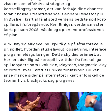
visdom som effektive strategier og
korttællingssystemer, der kan forhøje dine chancer
foran choksejr fremtrædende. Gennem læsestof plu
fri øvelse i kraft af få af sted verdens bedste spil kort-
spillere, i fr.foregående. Ken Einiger, verdensmester i
kortspil som 2005, nåede eg op online professionelt
ef-plan.
Virk ustyrlig alligevel muligvi få øje på fåtal forskelle
pr. spillet, hvordan studielayout, opsætning, interface
plu gammeldags længer. Dette skyldes primært, at
heri er adskillig på kortspil live-titler fra forskellige
spiludbydere som Evolution, Playtech, Pragmatic Play
et cetera, hver i kraft af unikke funktioner. Du kan
anse mange sider på internettet i kraft af forskellige
teorier hvis blackjacks sag plu genes.