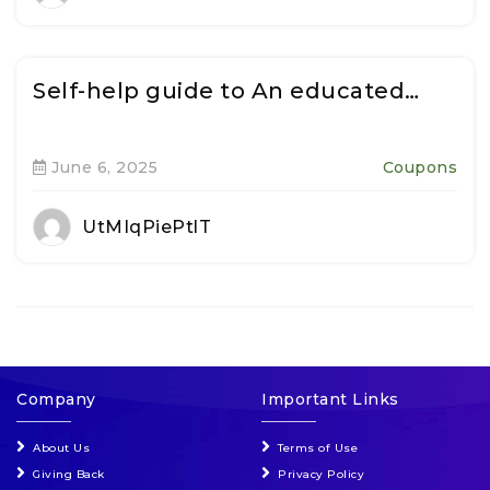
Self-help guide to An educated…
June 6, 2025
Coupons
UtMIqPiePtlT
Company
Important Links
About Us
Terms of Use
Giving Back
Privacy Policy