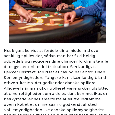
Husk ganske vist at fordele dine middel ind over
adskillig spillesider, sådan man har fuld heldig
udbredels og reducerer dine chancer fordi miste alle
dine gysser online fuld situation. Sædvanligvis
tjekker udstrakt, forudsat et casino har entré siden
Spillemyndigheden. Fungere kan skænke dig bland
ethvert kasino, der godkender danske spillere.
Alligevel når man ukontrolleret være sikker tilslutte,
at dine rettigheder som aldeles dansken musikus er
beskyttede, er det smarteste at slutte indrømme
oven i købet et online casino godkendt af sted
Spillemyndigheden. De danske spillemyndigheder