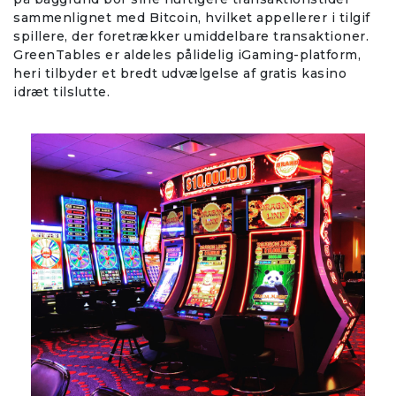
sammenlignet med Bitcoin, hvilket appellerer i tilgif
spillere, der foretrækker umiddelbare transaktioner.
GreenTables er aldeles pålidelig iGaming-platform,
heri tilbyder et bredt udvælgelse af gratis kasino
idræt tilslutte.