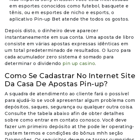
em esportes conocidos como futebol, basquete e
tênis, ou em esportes de nicho e esports, o
aplicativo Pin-up Bet atende the todos os gostos.
Depois disto, o dinheiro deve aparecer
instantaneamente em sua conta. Uma aposta de libro
consiste em várias apostas expressas idênticas em
um total predeterminado de resultados. O lucro para
cada acumulador zero sistema é somado para
determinar o dividendo
pin up casino
.
Como Se Cadastrar No Internet Site
Da Casa De Apostas Pin-up?
A squadra de atendimento ao cliente fará o possível
para ajudá-lo se você apresentar algum problema com
depósitos, saques, segurança ou qualquer outra coisa.
Consulte the tabela abaixo afin de obter detalhes
sobre como entrar em contato conosco. Você deve
fazer um primeiro depósito at the pode ler operating-
system termos e condições do bônus mhh seção
Promoções. Os requisitos devem se tornar cumpridos