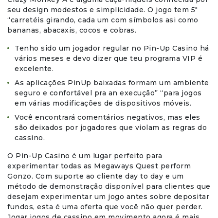
seu design modestos e simplicidade. O jogo tem 5″
“carretéis girando, cada um com símbolos asi como
bananas, abacaxis, cocos e cobras.
Tenho sido um jogador regular no Pin-Up Casino há
vários meses e devo dizer que teu programa VIP é
excelente.
As aplicações PinUp baixadas formam um ambiente
seguro e confortável pra an execução” “para jogos
em várias modificações de dispositivos móveis.
Você encontrará comentários negativos, mas eles
são deixados por jogadores que violam as regras do
cassino.
O Pin-Up Casino é um lugar perfeito para
experimentar todas as Megaways Quest perform
Gonzo. Com suporte ao cliente day to day e um
método de demonstração disponível para clientes que
desejam experimentar um jogo antes sobre depositar
fundos, esta é uma oferta que você não quer perder.
Jogar jogos de cassino em movimento agora é mais