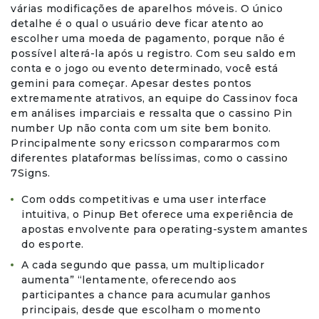
várias modificações de aparelhos móveis. O único
detalhe é o qual o usuário deve ficar atento ao
escolher uma moeda de pagamento, porque não é
possível alterá-la após u registro. Com seu saldo em
conta e o jogo ou evento determinado, você está
gemini para começar. Apesar destes pontos
extremamente atrativos, an equipe do Cassinov foca
em análises imparciais e ressalta que o cassino Pin
number Up não conta com um site bem bonito.
Principalmente sony ericsson compararmos com
diferentes plataformas belíssimas, como o cassino
7Signs.
Com odds competitivas e uma user interface
intuitiva, o Pinup Bet oferece uma experiência de
apostas envolvente para operating-system amantes
do esporte.
A cada segundo que passa, um multiplicador
aumenta” “lentamente, oferecendo aos
participantes a chance para acumular ganhos
principais, desde que escolham o momento