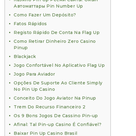
Travel & Vacation
Автоматтары Pin Number Up
Como Fazer Um Depósito?
Fatos Rápidos
Registo Rápido De Conta Na Flag Up
Como Retirar Dinheiro Zero Casino
Pinup
Blackjack
Jogo Confortável No Aplicativo Flag Up
Jogo Para Aviador
Opções De Suporte Ao Cliente Simply
No Pin Up Casino
Conceito Do Jogo Aviator Na Pinup
Trem Do Recurso Financeiro 2
Os 9 Bons Jogos De Cassino Pin-up
Afinal: Tal Pin-up Casino É Confiável?
Baixar Pin Up Casino Brasil