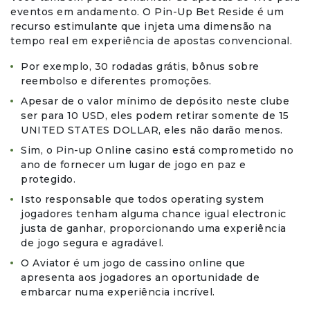
eventos em andamento. O Pin-Up Bet Reside é um
recurso estimulante que injeta uma dimensão na
tempo real em experiência de apostas convencional.
Por exemplo, 30 rodadas grátis, bônus sobre
reembolso e diferentes promoções.
Apesar de o valor mínimo de depósito neste clube
ser para 10 USD, eles podem retirar somente de 15
UNITED STATES DOLLAR, eles não darão menos.
Sim, o Pin-up Online casino está comprometido no
ano de fornecer um lugar de jogo en paz e
protegido.
Isto responsable que todos operating system
jogadores tenham alguma chance igual electronic
justa de ganhar, proporcionando uma experiência
de jogo segura e agradável.
O Aviator é um jogo de cassino online que
apresenta aos jogadores an oportunidade de
embarcar numa experiência incrível.