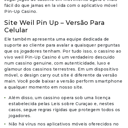
fácil do que jamas en la vida com o aplicativo móvel
Pin-Up Casino.
Site Weil Pin Up – Versão Para
Celular
Ele também apresenta uma equipe dedicada de
suporte ao cliente para avalar a quaisquer perguntas
que os jogadores tenham. Por tudo isso, o cassino ao
vivo weil Pin-Up Casino é um verdadeiro descuido
num cassino genuine, com autenticidade, luxo e
glamour dos cassinos terrestres. Em um dispositivo
móvel, o design carry out site é diferente da versão
main. Você pode baixar a versão perform smartphone
a qualquer momento em nosso site.
Além disso, um cassino opera sob uma licença
estabelecida pelas Leis sobre Curaçao e, nestes
casos, segue regras rígidas que protegem todos os
jogadores.
Não há vírus nos aplicativos móveis oferecidos no