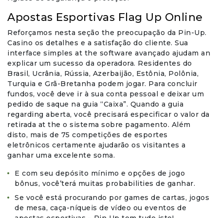
Apostas Esportivas Flag Up Online
Reforçamos nesta seção the preocupação da Pin-Up.
Casino os detalhes e a satisfação do cliente. Sua
interface simples at the software avançado ajudam an
explicar um sucesso da operadora. Residentes do
Brasil, Ucrânia, Rússia, Azerbaijão, Estônia, Polônia,
Turquia e Grã-Bretanha podem jogar. Para concluir
fundos, você deve ir à sua conta pessoal e deixar um
pedido de saque na guia “Caixa”. Quando a guia
regarding aberta, você precisará especificar o valor da
retirada at the o sistema sobre pagamento. Além
disto, mais de 75 competições de esportes
eletrônicos certamente ajudarão os visitantes a
ganhar uma excelente soma.
E com seu depósito mínimo e opções de jogo
bônus, você’terá muitas probabilities de ganhar.
Se você está procurando por games de cartas, jogos
de mesa, caça-níqueis de vídeo ou eventos de