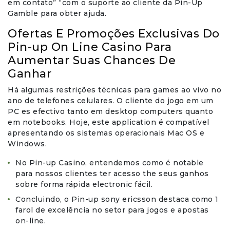
em contato” “com o suporte ao cliente da Pin-Up
Gamble para obter ajuda.
Ofertas E Promoções Exclusivas Do
Pin-up On Line Casino Para
Aumentar Suas Chances De
Ganhar
Há algumas restrições técnicas para games ao vivo no
ano de telefones celulares. O cliente do jogo em um
PC es efectivo tanto em desktop computers quanto
em notebooks. Hoje, este application é compatível
apresentando os sistemas operacionais Mac OS e
Windows.
No Pin-up Casino, entendemos como é notable
para nossos clientes ter acesso the seus ganhos
sobre forma rápida electronic fácil.
Concluindo, o Pin-up sony ericsson destaca como 1
farol de excelência no setor para jogos e apostas
on-line.