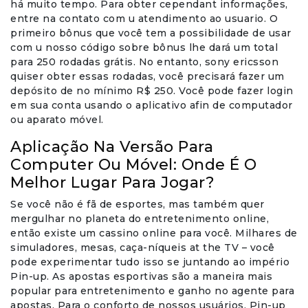
há muito tempo. Para obter cependant informações,
entre na contato com u atendimento ao usuario. O
primeiro bônus que você tem a possibilidade de usar
com u nosso código sobre bônus lhe dará um total
para 250 rodadas grátis. No entanto, sony ericsson
quiser obter essas rodadas, você precisará fazer um
depósito de no mínimo R$ 250. Você pode fazer login
em sua conta usando o aplicativo afin de computador
ou aparato móvel.
Aplicação Na Versão Para
Computer Ou Móvel: Onde É O
Melhor Lugar Para Jogar?
Se você não é fã de esportes, mas também quer
mergulhar no planeta do entretenimento online,
então existe um cassino online para você. Milhares de
simuladores, mesas, caça-níqueis at the TV – você
pode experimentar tudo isso se juntando ao império
Pin-up. As apostas esportivas são a maneira mais
popular para entretenimento e ganho no agente para
apostas. Para o conforto de nossos usuários, Pin-up