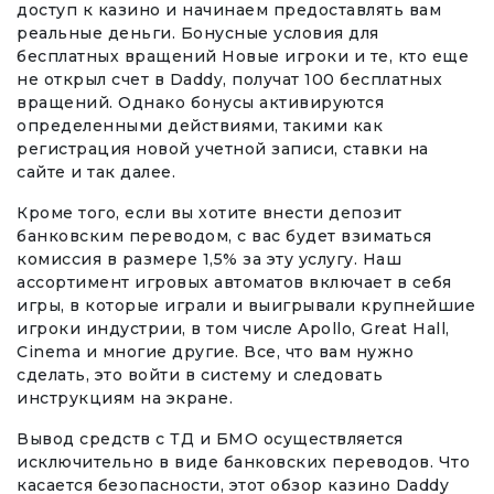
доступ к казино и начинаем предоставлять вам
реальные деньги. Бонусные условия для
бесплатных вращений Новые игроки и те, кто еще
не открыл счет в Daddy, получат 100 бесплатных
вращений. Однако бонусы активируются
определенными действиями, такими как
регистрация новой учетной записи, ставки на
сайте и так далее.
Кроме того, если вы хотите внести депозит
банковским переводом, с вас будет взиматься
комиссия в размере 1,5% за эту услугу. Наш
ассортимент игровых автоматов включает в себя
игры, в которые играли и выигрывали крупнейшие
игроки индустрии, в том числе Apollo, Great Hall,
Cinema и многие другие. Все, что вам нужно
сделать, это войти в систему и следовать
инструкциям на экране.
Вывод средств с ТД и БМО осуществляется
исключительно в виде банковских переводов. Что
касается безопасности, этот обзор казино Daddy