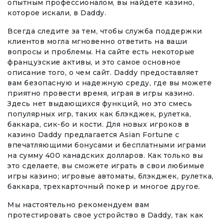
опытным профессионалом, вы найдете казино,
которое искали, в Daddy.
Всегда следите за тем, чтобы служба поддержки
клиентов могла мгновенно ответить на ваши
вопросы и проблемы. На сайте есть некоторые
французские активы, и это самое основное
описание того, о чем сайт. Daddy предоставляет
вам безопасную и надежную среду, где вы можете
приятно провести время, играя в игры казино.
Здесь нет выдающихся функций, но это смесь
популярных игр, таких как блэкджек, рулетка,
баккара, сик-бо и кости. Для новых игроков в
казино Daddy предлагается Asian Fortune с
впечатляющими бонусами и бесплатными играми
на сумму 400 канадских долларов. Как только вы
это сделаете, вы сможете играть в свои любимые
игры казино; игровые автоматы, блэкджек, рулетка,
баккара, трехкарточный покер и многое другое.
Мы настоятельно рекомендуем вам
протестировать свое устройство в Daddy, так как