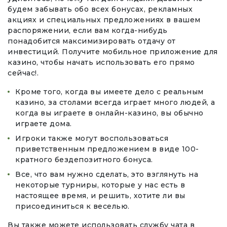
будем забывать обо всех бонусах, рекламных
акциях и специальных предложениях в вашем
распоряжении, если вам когда-нибудь
понадобится максимизировать отдачу от
инвестиций. Получите мобильное приложение для
казино, чтобы начать использовать его прямо
сейчас!.
Кроме того, когда вы имеете дело с реальным
казино, за столами всегда играет много людей, а
когда вы играете в онлайн-казино, вы обычно
играете дома.
Игроки также могут воспользоваться
приветственным предложением в виде 100-
кратного бездепозитного бонуса.
Все, что вам нужно сделать, это взглянуть на
некоторые турниры, которые у нас есть в
настоящее время, и решить, хотите ли вы
присоединиться к веселью.
Вы также можете использовать службу чата в