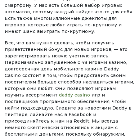
смартфону. У нас есть большой выбор игровых
автоматов, поэтому каждый найдет что-то для себя.
Есть также многомиллионные джекпоты для
игроков, которые любят играть по-крупному и
имеют шанс выиграть по-крупному.
Все, что вам нужно сделать, чтобы получить
приветственный бонус для новых игроков, — это
зарегистрировать новую учетную запись.
Первоначально запущенное с 48 играми казино,
долгосрочная цель мобильного казино Daddy
Casino состоит в том, чтобы предоставить своим
посетителям больше способов насладиться играми,
которые они любят. Они позволяют игрокам
изучить ассортимент
daddy casino
игр и
поставщиков программного обеспечения, чтобы
найти подходящую. Следите за новостями Daddy в
Твиттере, лайкайте нас в Facebook и
присоединяйтесь к нам на Reddit. Мы всегда
немного скептически относились к акциям с
бесплатными деньгами, поскольку обнаружили,