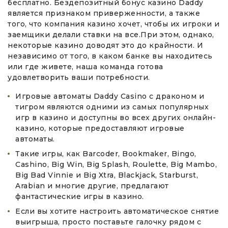
бесплатно. Бездепозитный бонус казино Daddy
является признаком приверженности, а также
Office Products & Business Services
того, что компания казино хочет, чтобы их игроки и
заемщики делали ставки на все.При этом, однако,
некоторые казино доводят это до крайности. И
Pets
независимо от того, в каком банке вы находитесь
или где живете, наша команда готова
Phones & Accessories
удовлетворить ваши потребности.
Игровые автоматы Daddy Casino с драконом и
Seasonal
тигром являются одними из самых популярных
игр в казино и доступны во всех других онлайн-
Shoes & Bags
казино, которые предоставляют игровые
автоматы.
Shop Black
Такие игры, как Barcoder, Bookmaker, Bingo,
Cashino, Big Win, Big Splash, Roulette, Big Mambo,
Big Bad Vinnie и Big Xtra, Blackjack, Starburst,
Sports & Outdoors
Arabian и многие другие, предлагают
фантастические игры в казино.
Subscription Services
Если вы хотите настроить автоматическое снятие
выигрыша, просто поставьте галочку рядом с