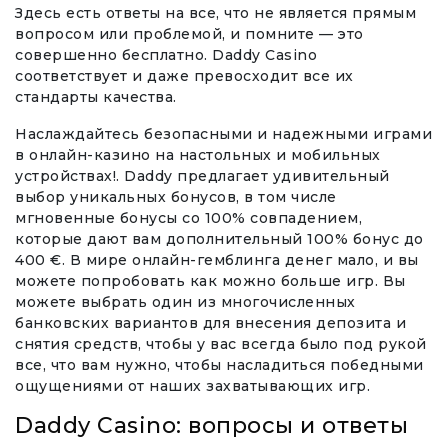
Здесь есть ответы на все, что не является прямым
вопросом или проблемой, и помните — это
совершенно бесплатно. Daddy Casino
соответствует и даже превосходит все их
стандарты качества.
Наслаждайтесь безопасными и надежными играми
в онлайн-казино на настольных и мобильных
устройствах!. Daddy предлагает удивительный
выбор уникальных бонусов, в том числе
мгновенные бонусы со 100% совпадением,
которые дают вам дополнительный 100% бонус до
400 €. В мире онлайн-гемблинга денег мало, и вы
можете попробовать как можно больше игр. Вы
можете выбрать один из многочисленных
банковских вариантов для внесения депозита и
снятия средств, чтобы у вас всегда было под рукой
все, что вам нужно, чтобы насладиться победными
ощущениями от наших захватывающих игр.
Daddy Casino: вопросы и ответы