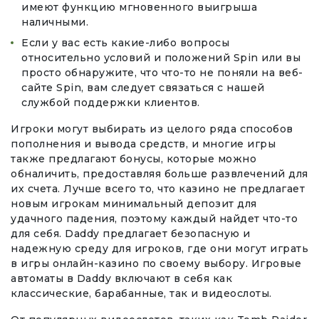
имеют функцию мгновенного выигрыша
наличными.
Если у вас есть какие-либо вопросы
относительно условий и положений Spin или вы
просто обнаружите, что что-то не поняли на веб-
сайте Spin, вам следует связаться с нашей
службой поддержки клиентов.
Игроки могут выбирать из целого ряда способов
пополнения и вывода средств, и многие игры
также предлагают бонусы, которые можно
обналичить, предоставляя больше развлечений для
их счета. Лучше всего то, что казино не предлагает
новым игрокам минимальный депозит для
удачного падения, поэтому каждый найдет что-то
для себя. Daddy предлагает безопасную и
надежную среду для игроков, где они могут играть
в игры онлайн-казино по своему выбору. Игровые
автоматы в Daddy включают в себя как
классические, барабанные, так и видеослоты.