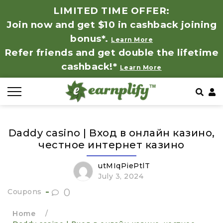
LIMITED TIME OFFER:
Join now and get $10 in cashback joining
All Stores
Store by Category
Refer & Earn
How It Works
bonus*.
Learn More
Refer friends and get double the lifetime
Auto & Tires
Coupon by Categories
Share & Earn
Frequently Asked Questions
cashback!*
Learn More
Baby, Kids & Toys
Contact
Beauty Products
Daddy casino | Вход в онлайн казино,
Clothing
честное интернет казино
Computer Hardware & Software
utMIqPiePtlT
July 3, 2024
Education, Books & Art Supplies
0
Coupons
Home
/
Electronics & Appliances