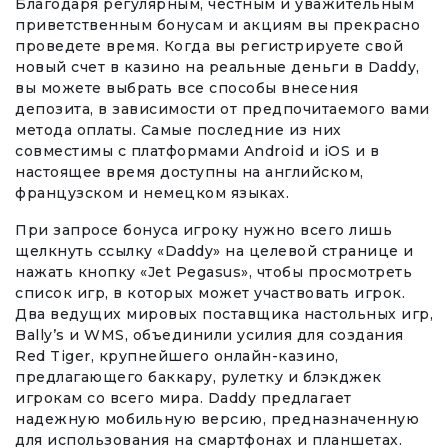
Благодаря регулярным, честным и уважительным
приветственным бонусам и акциям вы прекрасно
проведете время. Когда вы регистрируете свой
новый счет в казино на реальные деньги в Daddy,
вы можете выбрать все способы внесения
депозита, в зависимости от предпочитаемого вами
метода оплаты. Самые последние из них
совместимы с платформами Android и iOS и в
настоящее время доступны на английском,
французском и немецком языках.
При запросе бонуса игроку нужно всего лишь
щелкнуть ссылку «Daddy» на целевой странице и
нажать кнопку «Jet Pegasus», чтобы просмотреть
список игр, в которых может участвовать игрок.
Два ведущих мировых поставщика настольных игр,
Bally’s и WMS, объединили усилия для создания
Red Tiger, крупнейшего онлайн-казино,
предлагающего баккару, рулетку и блэкджек
игрокам со всего мира. Daddy предлагает
надежную мобильную версию, предназначенную
для использования на смартфонах и планшетах.