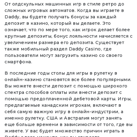
От олдскульных машинных игр в стиле ретро до
сложных игровых автоматов. Когда вы играете в
Daddy, вы будете получать бонусы за каждый
депозит в казино, который вы делаете. Это
означает, что по мере того, как игрок делает более
крупные депозиты, бонус лояльности начисляется с
увеличением размера его депозита. Существует
также мобильный раздел Daddy Casino, где
пользователи могут загрузить казино со своего
смартфона.
В последние годы столы для игры в рулетку в
онлайн-казино становятся все более популярными.
Вы можете внести депозит с помощью широкого
спектра способов оплаты или внести депозит с
помощью предоплаченной дебетовой карты. Игры,
предлагаемые канадским игрокам, включают в
себя самую важную игру в онлайн-индустрии, а
именно рулетку. США и Австралия могут занять
еще больше времени в зависимости от того, где вы
живете. У вас будет множество причин играть в