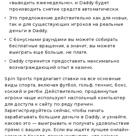
Travel & Vacation
«выводить еженедельно», и Daddy будет
производить снятие средств автоматически.
Это предложение действительно как для новых,
так и для существующих игроков на реальные
деньги в Daddy.
С бонусными раундами вы можете собирать
бесплатные вращения, а значит, вы можете
выиграть еще больше, не платя.
Daddy стремится предоставить максимально
вознаграждающий опыт в казино.
Spin Sports предлагает ставки на все основные
виды спорта, включая футбол, гольф, теннис, бокс,
хоккей и регби. Действительно, продвинутые
игроки чаще используют настольный компьютер
для доступа к сайту по ряду причин.
Зарегистрируйтесь сейчас, чтобы начать
зарабатывать большие деньги в Daddy, и узнайте,
каково это — выигрывать и получать удовольствие
прямо с ваших рук. Если вы ищете лучшее онлайн-