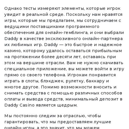
Однако тесты измеряют элементы, которые игрок
увидит в реальной среде. Поскольку нам нравятся
игры, которые мы предлагаем, мы сотрудничаем с
ведущими поставщиками программного
обеспечения для онлайн-гемблинга, и они выбрали
Daddy в качестве эксклюзивного онлайн-партнера
их любимых игр. Daddy — это быстрое и надежное
казино, которому удалось оставаться прибыльным
на протяжении более десяти лет, оставаясь при
этом на вершине отрасли. Вам не нужно скачивать
специальное приложение, вы можете войти в игру
прямо со своего телефона. Игрокам понравится
играть в слоты, блэкджек, рулетку, баккару и
многое другое. Помимо возможности вносить и
снимать средства с помощью различных способов
оплаты и вывода средств, минимальный депозит в
Daddy Casino является щедрым.
Мы постоянно следим за отраслью, чтобы
гарантировать, что мы предоставляем лучшие
онлайн-игры, а это значит, что мы можем