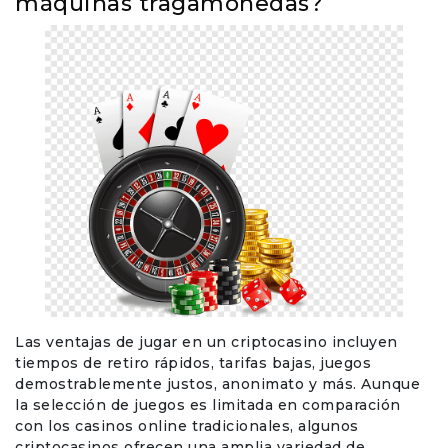
máquinas tragamonedas?
Las ventajas de jugar en un criptocasino incluyen
tiempos de retiro rápidos, tarifas bajas, juegos
demostrablemente justos, anonimato y más. Aunque
la selección de juegos es limitada en comparación
con los casinos online tradicionales, algunos
criptocasinos ofrecen una amplia variedad de