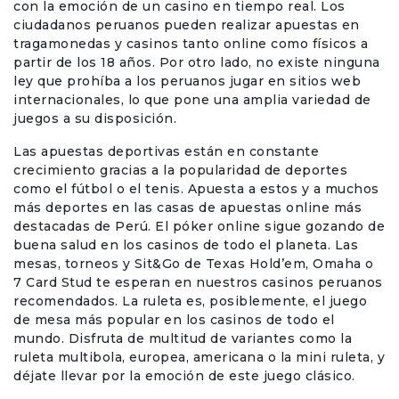
con la emoción de un casino en tiempo real. Los
ciudadanos peruanos pueden realizar apuestas en
tragamonedas y casinos tanto online como físicos a
partir de los 18 años. Por otro lado, no existe ninguna
ley que prohíba a los peruanos jugar en sitios web
internacionales, lo que pone una amplia variedad de
juegos a su disposición.
Las apuestas deportivas están en constante
crecimiento gracias a la popularidad de deportes
como el fútbol o el tenis. Apuesta a estos y a muchos
más deportes en las casas de apuestas online más
destacadas de Perú. El póker online sigue gozando de
buena salud en los casinos de todo el planeta. Las
mesas, torneos y Sit&Go de Texas Hold’em, Omaha o
7 Card Stud te esperan en nuestros casinos peruanos
recomendados. La ruleta es, posiblemente, el juego
de mesa más popular en los casinos de todo el
mundo. Disfruta de multitud de variantes como la
ruleta multibola, europea, americana o la mini ruleta, y
déjate llevar por la emoción de este juego clásico.