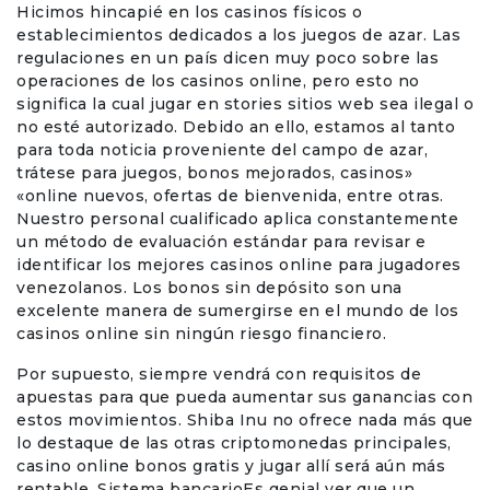
Hicimos hincapié en los casinos físicos o
establecimientos dedicados a los juegos de azar. Las
regulaciones en un país dicen muy poco sobre las
operaciones de los casinos online, pero esto no
significa la cual jugar en stories sitios web sea ilegal o
no esté autorizado. Debido an ello, estamos al tanto
para toda noticia proveniente del campo de azar,
trátese para juegos, bonos mejorados, casinos»
«online nuevos, ofertas de bienvenida, entre otras.
Nuestro personal cualificado aplica constantemente
un método de evaluación estándar para revisar e
identificar los mejores casinos online para jugadores
venezolanos. Los bonos sin depósito son una
excelente manera de sumergirse en el mundo de los
casinos online sin ningún riesgo financiero.
Por supuesto, siempre vendrá con requisitos de
apuestas para que pueda aumentar sus ganancias con
estos movimientos. Shiba Inu no ofrece nada más que
lo destaque de las otras criptomonedas principales,
casino online bonos gratis y jugar allí será aún más
rentable. Sistema bancarioEs genial ver que un