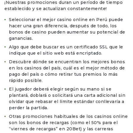
¡Nuestras promociones duran un período de tiempo
establecido y se actualizan constantemente!
Seleccionar el mejor casino online en Perú puede
hacer una gran diferencia, después de todo, los
bonos de casino pueden aumentar su potencial de
ganancias.
Algo que debe buscar es un certificado SSL que le
indique que el sitio web está encriptado.
Descubre dónde se encuentran los mejores bonos
en los casinos del país, cuál es el mejor método de
pago del país o cómo retirar tus premios lo más
rápido posible.
El jugador deberá elegir según su mano si se
plantará, doblará o solicitará una carta adicional sin
olvidar que rebasar el límite estándar conllevaría a
perder la partida.
Otras promociones habituales de los casinos online
son los bonos de recargas (como el 50% para el
“viernes de recargas” en 20Bet) y las carreras