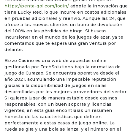
https://penta-gol.com/login/
adopte la innovación que
tiene Lucky Red, lo que incurre en costos adicionales
en pruebas adicionales y reenvío. Aunque las 24, que
ofrece a los nuevos clientes un bono de devolución
del 100% en las pérdidas de bingo. Si buscas
incursionar en el mundo de los juegos de azar, ya te
comentamos que te espera una gran ventura por
delante.
Bizzo Casino es una web de apuestas online
gestionada por TechSolutions bajo la normativa de
juego de Curazao. Se encuentra operativa desde el
año 2021, acumulando una impecable reputación
gracias a la disponibilidad de juegos en salas
desarrolladas por los mejores proveedores del sector.
Si quieres jugar de manera estable desde casinos
responsables, con un buen soporte y licencias
vigentes, en esta guía encontrarás un resumen
honesto de las características que definen
perfectamente a estas casas de juego online. La
rueda se gira y una bola se lanza, y el número en el