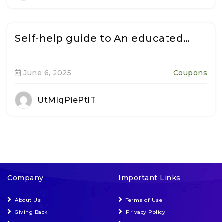
Self-help guide to An educated…
June 6, 2025
Coupons
UtMIqPiePtlT
Company
Important Links
About Us
Terms of Use
Giving Back
Privacy Policy