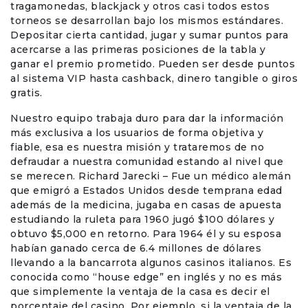
tragamonedas, blackjack y otros casi todos estos
torneos se desarrollan bajo los mismos estándares.
Depositar cierta cantidad, jugar y sumar puntos para
acercarse a las primeras posiciones de la tabla y
ganar el premio prometido. Pueden ser desde puntos
al sistema VIP hasta cashback, dinero tangible o giros
gratis.
Nuestro equipo trabaja duro para dar la información
más exclusiva a los usuarios de forma objetiva y
fiable, esa es nuestra misión y trataremos de no
defraudar a nuestra comunidad estando al nivel que
se merecen. Richard Jarecki – Fue un médico alemán
que emigró a Estados Unidos desde temprana edad
además de la medicina, jugaba en casas de apuesta
estudiando la ruleta para 1960 jugó $100 dólares y
obtuvo $5,000 en retorno. Para 1964 él y su esposa
habían ganado cerca de 6.4 millones de dólares
llevando a la bancarrota algunos casinos italianos. Es
conocida como “house edge” en inglés y no es más
que simplemente la ventaja de la casa es decir el
porcentaje del casino. Por ejemplo, si la ventaja de la