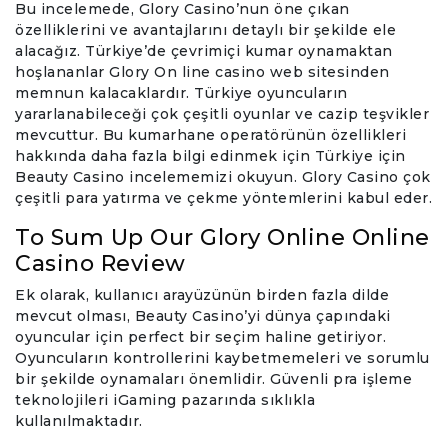
Bu incelemede, Glory Casino’nun öne çıkan
özelliklerini ve avantajlarını detaylı bir şekilde ele
alacağız. Türkiye’de çevrimiçi kumar oynamaktan
hoşlananlar Glory On line casino web sitesinden
memnun kalacaklardır. Türkiye oyuncuların
yararlanabileceği çok çeşitli oyunlar ve cazip teşvikler
mevcuttur. Bu kumarhane operatörünün özellikleri
hakkında daha fazla bilgi edinmek için Türkiye için
Beauty Casino incelememizi okuyun. Glory Casino çok
çeşitli para yatırma ve çekme yöntemlerini kabul eder.
To Sum Up Our Glory Online Online
Casino Review
Ek olarak, kullanıcı arayüzünün birden fazla dilde
mevcut olması, Beauty Casino’yi dünya çapındaki
oyuncular için perfect bir seçim haline getiriyor.
Oyuncuların kontrollerini kaybetmemeleri ve sorumlu
bir şekilde oynamaları önemlidir. Güvenli pra işleme
teknolojileri iGaming pazarında sıklıkla
kullanılmaktadır.