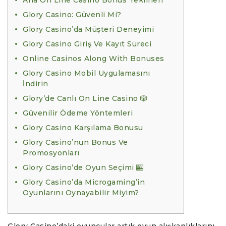
Ana On Line Casino Bonus Teklifleri
Travel & Vacation
Glory Casino: Güvenli Mi?
Glory Casino’da Müşteri Deneyimi
Glory Casino Giriş Ve Kayıt Süreci
Online Casinos Along With Bonuses
Glory Casino Mobil Uygulamasını
İndirin
Glory’de Canlı On Line Casino 🎲
Güvenilir Ödeme Yöntemleri
Glory Casino Karşılama Bonusu
Glory Casino’nun Bonus Ve
Promosyonları
Glory Casino’de Oyun Seçimi 🎰
Glory Casino’da Microgaming’in
Oyunlarını Oynayabilir Miyim?