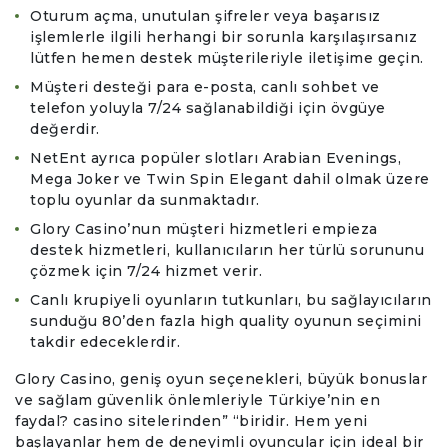
Oturum açma, unutulan şifreler veya başarısız
işlemlerle ilgili herhangi bir sorunla karşılaşırsanız
lütfen hemen destek müşterileriyle iletişime geçin.
Müşteri desteği para e-posta, canlı sohbet ve
telefon yoluyla 7/24 sağlanabildiği için övgüye
değerdir.
NetEnt ayrıca popüler slotları Arabian Evenings,
Mega Joker ve Twin Spin Elegant dahil olmak üzere
toplu oyunlar da sunmaktadır.
Glory Casino’nun müşteri hizmetleri empieza
destek hizmetleri, kullanıcıların her türlü sorununu
çözmek için 7/24 hizmet verir.
Canlı krupiyeli oyunların tutkunları, bu sağlayıcıların
sunduğu 80’den fazla high quality oyunun seçimini
takdir edeceklerdir.
Glory Casino, geniş oyun seçenekleri, büyük bonuslar
ve sağlam güvenlik önlemleriyle Türkiye’nin en
faydal? casino sitelerinden” “biridir. Hem yeni
başlayanlar hem de deneyimli oyuncular için ideal bir