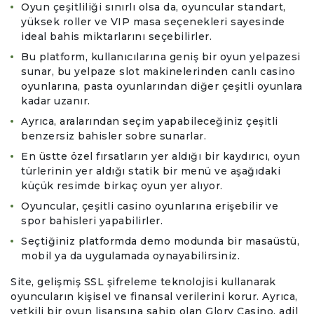
Oyun çeşitliliği sınırlı olsa da, oyuncular standart,
yüksek roller ve VIP masa seçenekleri sayesinde
ideal bahis miktarlarını seçebilirler.
Bu platform, kullanıcılarına geniş bir oyun yelpazesi
sunar, bu yelpaze slot makinelerinden canlı casino
oyunlarına, pasta oyunlarından diğer çeşitli oyunlara
kadar uzanır.
Ayrıca, aralarından seçim yapabileceğiniz çeşitli
benzersiz bahisler sobre sunarlar.
En üstte özel fırsatların yer aldığı bir kaydırıcı, oyun
türlerinin yer aldığı statik bir menü ve aşağıdaki
küçük resimde birkaç oyun yer alıyor.
Oyuncular, çeşitli casino oyunlarına erişebilir ve
spor bahisleri yapabilirler.
Seçtiğiniz platformda demo modunda bir masaüstü,
mobil ya da uygulamada oynayabilirsiniz.
Site, gelişmiş SSL şifreleme teknolojisi kullanarak
oyuncuların kişisel ve finansal verilerini korur. Ayrıca,
yetkili bir oyun lisansına sahip olan Glory Casino, adil