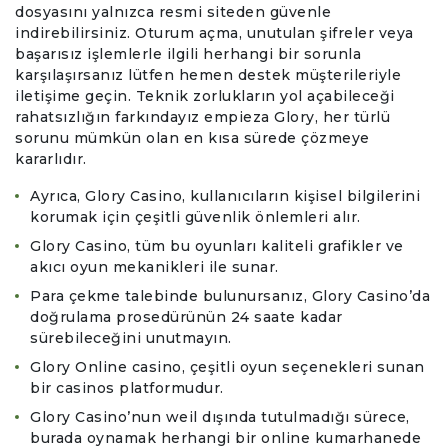
dosyasını yalnızca resmi siteden güvenle
indirebilirsiniz. Oturum açma, unutulan şifreler veya
başarısız işlemlerle ilgili herhangi bir sorunla
karşılaşırsanız lütfen hemen destek müşterileriyle
iletişime geçin. Teknik zorlukların yol açabileceği
rahatsızlığın farkındayız empieza Glory, her türlü
sorunu mümkün olan en kısa sürede çözmeye
kararlıdır.
Ayrıca, Glory Casino, kullanıcıların kişisel bilgilerini
korumak için çeşitli güvenlik önlemleri alır.
Glory Casino, tüm bu oyunları kaliteli grafikler ve
akıcı oyun mekanikleri ile sunar.
Para çekme talebinde bulunursanız, Glory Casino’da
doğrulama prosedürünün 24 saate kadar
sürebileceğini unutmayın.
Glory Online casino, çeşitli oyun seçenekleri sunan
bir casinos platformudur.
Glory Casino’nun weil dışında tutulmadığı sürece,
burada oynamak herhangi bir online kumarhanede