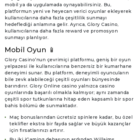
mobil ya da uygulamada oynayabilirsiniz. Bu,
platformun yeni ve heyecan verici oyunlar ekleyerek
kullanıcılarına daha fazla çeşitlilik sunmayı
hedeflediği anlamına gelir. Ayrıca, Glory Casino,
kullanıcılarına daha fazla reward ve promosyon
sunmayı planlıyor.
Mobil Oyun 📱
Glory Casino’nun çevrimiçi platformu, geniş bir oyun
yelpazesi ile kullanıcılarına benzersiz bir kumarhane
deneyimi sunar. Bu platform, deneyimli oyuncuların
bile zevk alabileceği çeşitli oyunları bünyesinde
barındırır. Glory Online casino yalnızca casino
oyunlarında başarılı olmakla kalmıyor; aynı zamanda
çeşitli spor tutkunlarına hitap eden kapsamlı bir spor
bahis bölümü de sunmaktadır.
Maç bonuslarından ücretsiz spinlere kadar, bu özel
teklifler ekstra bir fayda sağlar ve büyük kazançlar
için fırsatlarınızı artırır.
Bu iki iGaming dehasının ardından Willaims