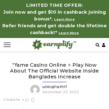
LIMITED TIME OFFER:
Join now and get $10 in cashback joining
All Stores
Store by Category
Refer & Earn
How It Works
bonus*.
Learn More
Refer friends and get double the lifetime
Auto & Tires
Coupon by Categories
Share & Earn
Frequently Asked Questions
cashback!*
Learn More
Baby, Kids & Toys
Contact
Beauty Products
“fame Casino Online ⭐️ Play Now
Clothing
About The Official Website Inside
Banglades Increase
Computer Hardware & Software
utMIqPiePtlT
December 27, 2022
Education, Books & Art Supplies
0
Coupons
Electronics & Appliances