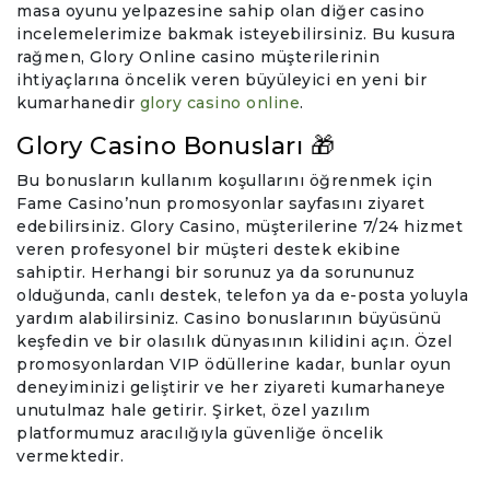
masa oyunu yelpazesine sahip olan diğer casino
incelemelerimize bakmak isteyebilirsiniz. Bu kusura
rağmen, Glory Online casino müşterilerinin
ihtiyaçlarına öncelik veren büyüleyici en yeni bir
kumarhanedir
glory casino online
.
Glory Casino Bonusları 🎁
Bu bonusların kullanım koşullarını öğrenmek için
Fame Casino’nun promosyonlar sayfasını ziyaret
edebilirsiniz. Glory Casino, müşterilerine 7/24 hizmet
veren profesyonel bir müşteri destek ekibine
sahiptir. Herhangi bir sorunuz ya da sorununuz
olduğunda, canlı destek, telefon ya da e-posta yoluyla
yardım alabilirsiniz. Casino bonuslarının büyüsünü
keşfedin ve bir olasılık dünyasının kilidini açın. Özel
promosyonlardan VIP ödüllerine kadar, bunlar oyun
deneyiminizi geliştirir ve her ziyareti kumarhaneye
unutulmaz hale getirir. Şirket, özel yazılım
platformumuz aracılığıyla güvenliğe öncelik
vermektedir.