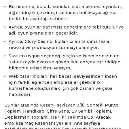
Bu nedenle, burada sunulan slot makinesi oyunları,
diğer birçok çevrimiçi casinoda bulamayacağınız
belirli bir avantaja sahiptir.
Ayrıca, oyunlar bağımsız denetimlere tabi tutulur ve
adil oyun prensipleri geçerlidir.
Ayrıca, Glory Casino, kullanıcılarına daha fazla
reward ve promosyon sunmayı planlıyor.
Size en uygun seçeneği seçin ve işlemlerinizin en
üst düzeyde özen ve güvenlikle gerçekleştirildiğini
bilmenin rahatlığını yaşayın.
Web tasarımcıları, her beceri seviyesinden insan
için farklı, eğlenceli empieza erişilebilir bir
kumarhane oluşturmak için çok zaman ve çaba
harcadılar.
Bunlar arasında Kazan? sa?layan 3’lü, Sonraki Punto,
Toplam, Handikap, Çifte Şans, Ev Sahibi Toplamı,
Deplasman Toplamı, Her İki Takımda Gol Atacak
empieza Maç Kazananı yer alır. Ana sayfaya