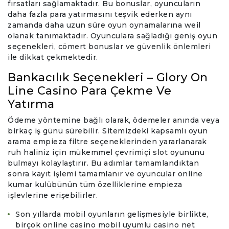
fırsatları sağlamaktadır. Bu bonuslar, oyuncuların
daha fazla para yatırmasını teşvik ederken aynı
zamanda daha uzun süre oyun oynamalarına weil
olanak tanımaktadır. Oyunculara sağladığı geniş oyun
seçenekleri, cömert bonuslar ve güvenlik önlemleri
ile dikkat çekmektedir.
Bankacılık Seçenekleri – Glory On
Line Casino Para Çekme Ve
Yatırma
Ödeme yöntemine bağlı olarak, ödemeler anında veya
birkaç iş günü sürebilir. Sitemizdeki kapsamlı oyun
arama empieza filtre seçeneklerinden yararlanarak
ruh haliniz için mükemmel çevrimiçi slot oyununu
bulmayı kolaylaştırır. Bu adımlar tamamlandıktan
sonra kayıt işlemi tamamlanır ve oyuncular online
kumar kulübünün tüm özelliklerine empieza
işlevlerine erişebilirler.
Son yıllarda mobil oyunların gelişmesiyle birlikte,
birçok online casino mobil uyumlu casino net