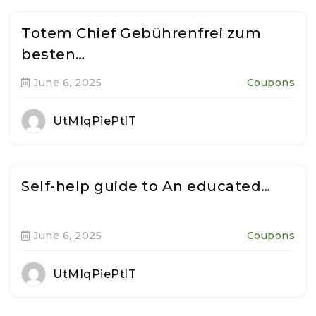
Totem Chief Gebührenfrei zum
besten…
June 6, 2025
Coupons
UtMIqPiePtlT
Self-help guide to An educated…
June 6, 2025
Coupons
UtMIqPiePtlT