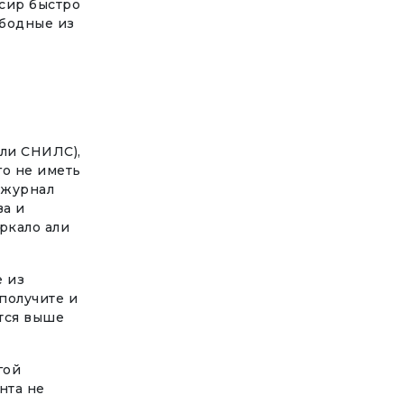
ксир быстро
ободные из
или СНИЛС),
го не иметь
-журнал
ва и
ркало али
 из
получите и
тся выше
гой
нта не