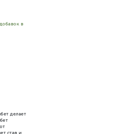
вдобавок в
бет делает
бет
ют
ет став и