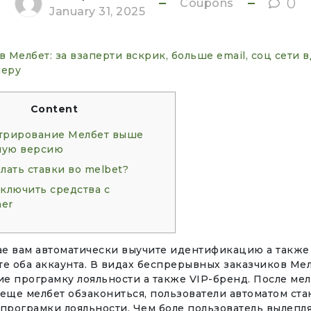
0
Coupons
January 31, 2025
 Мелбет: за взаперти вскрик, больше email, соц сети 
меру
Content
трирование Мелбет выше
ную версию
елать ставки во melbet?
сключить средства с
er
чае вам автоматически выучите идентификацию а также
е оба аккаунта. В видах беспрерывных заказчиков Мел
е програмку лояльности а также VIP-бренд. После мел
еще мелбет обзакониться, пользователи автоматом ста
 програмки лояльности.
Чем боле пользователь вылепля