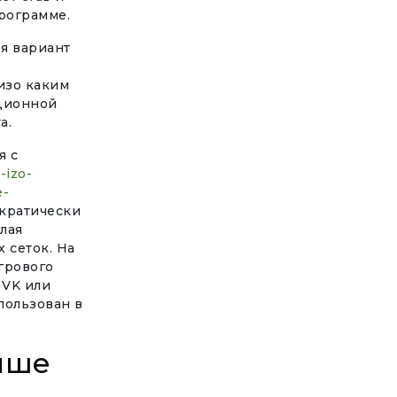
рограмме.
я вариант
изо каким
ационной
а.
я с
-izo-
e-
кратически
лая
 сеток. На
грового
 VK или
пользован в
ыше