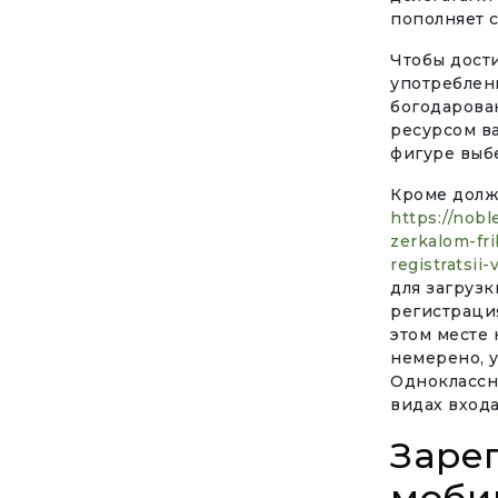
пополняет 
Чтобы дост
употреблени
богодарова
ресурсом в
фигуре выб
Кроме долж
https://nob
zerkalom-fr
registratsii-
для загрузк
регистраци
этом месте
немерено, у
Одноклассни
видах входа
Заре
моби