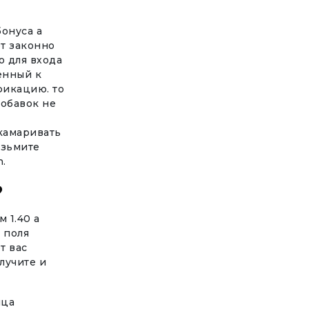
бонуса а
ет законно
о для входа
енный к
фикацию. то
добавок не
камаривать
озьмите
.
?
 1.40 а
 поля
т вас
лучите и
ица