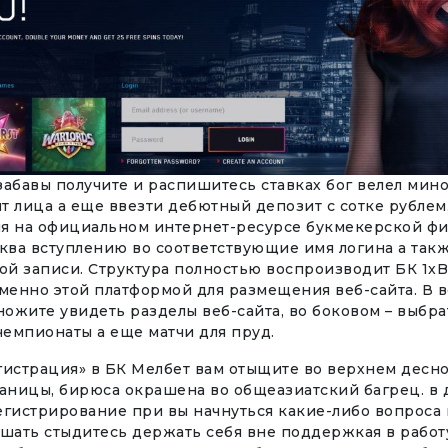
абавы получите и распишитесь ставках бог велел мин
т лица а еще ввезти дебютный депозит с сотке рублем
я на официальном интернет-ресурсе букмекерской ф
ква вступлению во соответствующие имя логина а так
ой записи. Структура полностью воспроизводит БК 1xB
именно этой платформой для размещения веб-сайта. В 
ножите увидеть разделы веб-сайта, во боковом – выбра
чемпионаты а еще матчи для пруд.
гистрация» в БК Мелбет вам отыщите во верхнем десно
раницы, бирюса окрашена во общеазиатский багрец. в
егистрирование при вы начнуться какие-либо вопроса
ишать стыдитесь держать себя вне поддержкая в рабо