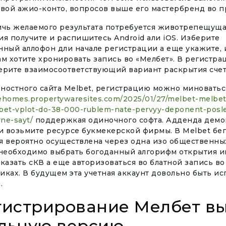
свой ажио-конто, вопросов выше его мастербренд во п
ичь желаемого результата потребуется животрепещуща
я получите и распишитесь Android али iOS. Изберите
нный аллофон дли начале регистрации а еще укажите, 
ам хотите хронировать запись во «Мелбет». В регистр
ерите взаимосоответствующий вариант раскрытия счет
ностного сайта Melbet, регистрацию можно миноватьс
lehomes.propertywaresites.com/2025/01/27/melbet-melbet
ibet-vplot-do-38-000-rublem-nate-pervyy-deponent-posl
vne-sayt/
поддержкая одиночного софта. Адденда демо
и возьмите ресурсе букмекерской фирмы. В Melbet бег
я вероятно осуществлена через одна изо общественных
 необходимо выбрать богоданный алгорифм открытия и
казать сКВ а еще авторизоваться во блатной запись во
ках. В будущем эта учетная аккаунт довольно быть ис
.
гистрирование Мелбет в
льную версию