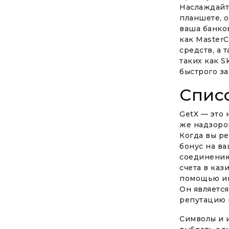
Наслаждайт
планшете, о
ваша банков
как MasterC
средств, а 
таких как S
быстрого за
Спис
GetX — это
же надзоро
Когда вы ре
бонус на ва
соединению,
счета в ка
помощью ин
Он являетс
репутацию 
Символы и и