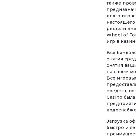
также пров
предназначе
долго играе
настоящего 
решили вне
Wheel of Fo
игр в казин
Все банков
снятия сред
снятия ваши
на своем мо
Все игровые
предоставля
средств, по
Casino был
предприяти
водоснабже
Загрузка о
быстро и ле
преимущест