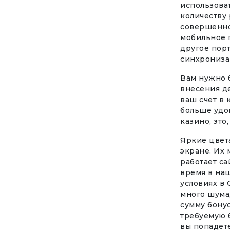
использова
количеству
совершенно 
мобильное 
другое порт
синхрониза
Вам нужно 
внесения д
ваш счет в 
больше удов
казино, это
Яркие цвет
экране. Их 
работает са
время в на
условиях в 
много шума,
сумму бону
требуемую 
вы попадете