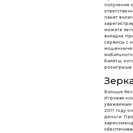
получения х
ответствен
пакет включ
зарегистрир
можете легк
вкладке при
сервисы с 
мошенничес
мобильного 
билеты, ко
розыгрыша 
Зерк
Больше бесп
Игровая ком
уважаемым к
2011 году 
деньги. Пр
зарекоменд
обеспечива