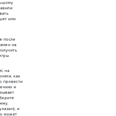
льшому
тавили
вать
шет или
е после
авлен на
получить
игры
с на
оняли, как
но провести
ениях и
ызывает
ыберите
мму,
казан), и
то может