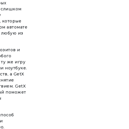
рых
о слишком
у
, которые
ом автомате
а любую из
озитов и
юбого
 ту же игру
и ноутбуке.
тв, а GetX
снятие
твием. GetX
рый поможет
ы
способ
 и
о.