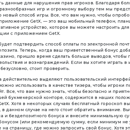
ть данные для нарушения прав игроков. Благодаря бо
 разнообразных игр и огромному выбору тем мы предс
новый способ игры. Все, что вам нужно, чтобы опробо
приложение GetX, — это ваш мобильный телефон, план
ативное устройство, которое вы можете настроить для
ции с приложением GetX.
будет подтвердить способ оплаты по электронной почт
епозита. Теперь, когда ваш приветственный бонус доб
казино, пришло время сделать больше выводов, чтобы 
ольствия и вознаграждений. Если вы хотите играть в 
, безусловно, стоит проверить.
а действительно выделяют пользовательский интерфей
можно использовать в качестве тизера, чтобы игроки п
йт. Все, что вам нужно знать, чтобы безопасно и прият
шей букмекерской конторе, содержится в наших полож
GetX. Хотя в некоторых случаях бесплатный гороскоп в
 в данном случае на него стоит обратить внимание. В
са и бездепозитного бонуса и внесите минимальную су
бонусом (или рекомендуемую сумму, если минимум не у
 на страницу, где можно запросить свой бонус. Хотя э