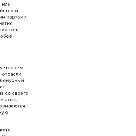
 или
йство и
ми картами,
нятия
риантов,
собов
уется тем
 отрасли.
% бонусный
ет-
а со своего
м это с
звиваются.
чную
жете