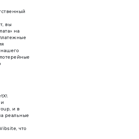
етственный
т, вы
лата» на
 платежные
ия
 нашего
 лотерейные
о
tX!.
 и
oup, и в
на реальные
bsite, что