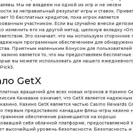
алявы. Мы не владеем ни одной из игр и не несем
ности за неправильный результат игры и ставок. Прив
ает 10 бесплатных кредитов, пока игрок является
ованным участником. Если вы случайно внесли депози
о изменить его на другой метод, щелкнув вкладку «Оп
ветствия. Это означает, что мы используем сторонние
надежным программным обеспечением для обнаружен
тва. Приятным маленьким бонусом для пользователей
казино является то, что мы предоставляем бесплатные
торые вы можете использовать для нашего ежедневног
Pick3.
ало GetX
латных вращений для всех новых игроков в Казино Ge
иссия Канаваке означает, что GetX является надежным
азино. Казино GetX является частью Casino Rewards Gr
оно первым предоставило канадцам флеш-игры казино 
ограммное обеспечение размещается на хорошо
овавшей себя облачной платформе, предоставляемой Wi
ет высочайший уровень безопасности. Безопасность и