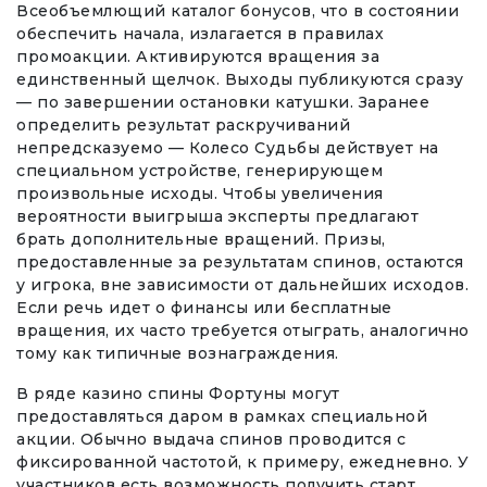
Всеобъемлющий каталог бонусов, что в состоянии
обеспечить начала, излагается в правилах
промоакции. Активируются вращения за
единственный щелчок. Выходы публикуются сразу
— по завершении остановки катушки. Заранее
определить результат раскручиваний
непредсказуемо — Колесо Судьбы действует на
специальном устройстве, генерирующем
произвольные исходы. Чтобы увеличения
вероятности выигрыша эксперты предлагают
брать дополнительные вращений. Призы,
предоставленные за результатам спинов, остаются
у игрока, вне зависимости от дальнейших исходов.
Если речь идет о финансы или бесплатные
вращения, их часто требуется отыграть, аналогично
тому как типичные вознаграждения.
В ряде казино спины Фортуны могут
предоставляться даром в рамках специальной
акции. Обычно выдача спинов проводится с
фиксированной частотой, к примеру, ежедневно. У
участников есть возможность получить старт