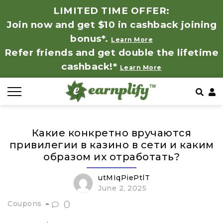
LIMITED TIME OFFER:
Join now and get $10 in cashback joining
All Stores
Store by Category
Refer & Earn
How It Works
bonus*.
Learn More
Refer friends and get double the lifetime
Auto & Tires
Coupon by Categories
Share & Earn
Frequently Asked Questions
cashback!*
Learn More
Baby, Kids & Toys
Contact
Beauty Products
Какие конкретно вручаются
Clothing
привилегии в казино в сети и каким
образом их отработать?
Computer Hardware & Software
utMIqPiePtlT
June 2, 2025
Education, Books & Art Supplies
0
Coupons
Electronics & Appliances