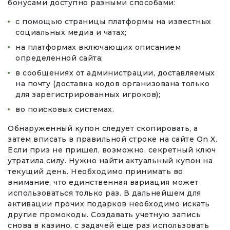
бонусами доступно разными способами:
с помощью страницы платформы на известных
социальных медиа и чатах;
на платформах включающих описанием
определенной сайта;
в сообщениях от администрации, доставляемых
на почту (доставка кодов организована только
для зарегистрированных игроков);
во поисковых системах.
Обнаруженный купон следует скопировать, а
затем вписать в правильной строке на сайте On X.
Если приз не пришел, возможно, секретный ключ
утратила силу. Нужно найти актуальный купон на
текущий день. Необходимо принимать во
внимание, что единственная вариация может
использоваться только раз. В дальнейшем для
активации прочих подарков необходимо искать
другие промокоды. Создавать учетную запись
снова в казино, с задачей еще раз использовать