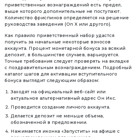
Travel & Vacation
приветственных вознаграждений есть предел,
выше которого дополнительные не поступают.
Количество фриспинов определяется на решение
руководства заведения (On X или другого).
Как правило приветственный набор удастся
получить за начальные некоторые взносов
аккаунта. Процент монетарной бонуса за всякий
депозит, в большинстве случаев, варьируется.
Точные требования следует проверять на вкладке
с поздравительным вознаграждением. Подробный
каталог шагов для активации вступительного
бонуса выглядит следующим образом:
Заходят на официальный веб-сайт или
актуальное альтернативный адрес Он Икс.
Проводится создание личного аккаунта.
Делается депозит не меньше объема,
обозначенной в предложении.
Нажимается иконка «Запустить» на афише с