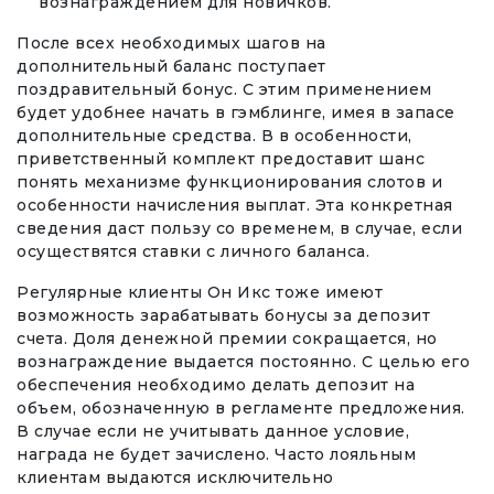
вознаграждением для новичков.
После всех необходимых шагов на
дополнительный баланс поступает
поздравительный бонус. С этим применением
будет удобнее начать в гэмблинге, имея в запасе
дополнительные средства. В в особенности,
приветственный комплект предоставит шанс
понять механизме функционирования слотов и
особенности начисления выплат. Эта конкретная
сведения даст пользу со временем, в случае, если
осуществятся ставки с личного баланса.
Регулярные клиенты Он Икс тоже имеют
возможность зарабатывать бонусы за депозит
счета. Доля денежной премии сокращается, но
вознаграждение выдается постоянно. С целью его
обеспечения необходимо делать депозит на
объем, обозначенную в регламенте предложения.
В случае если не учитывать данное условие,
награда не будет зачислено. Часто лояльным
клиентам выдаются исключительно