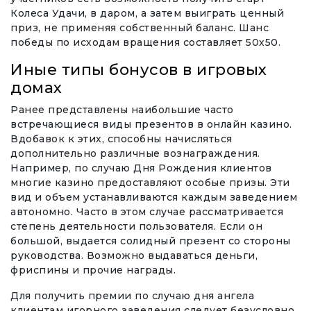
Колеса Удачи, в даром, а затем выиграть ценный
приз, не применяя собственный баланс. Шанс
победы по исходам вращения составляет 50х50.
Иные типы бонусов в игровых
домах
Ранее представлены наибольшие часто
встречающиеся виды презентов в онлайн казино.
Вдобавок к этих, способны начисляться
дополнительно различные вознаграждения.
Например, по случаю Дня Рождения клиентов
многие казино предоставляют особые призы. Эти
вид и объем устанавливаются каждым заведением
автономно. Часто в этом случае рассматривается
степень деятельности пользователя. Если он
большой, выдается солидный презент со стороны
руководства. Возможно выдаваться деньги,
фриспины и прочие награды.
Для получить премии по случаю дня ангела
клиентам игорного заведения следует безусловно