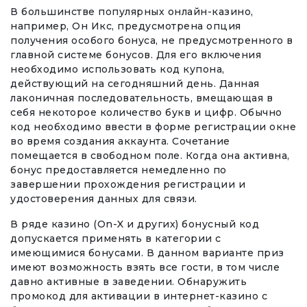
В большинстве популярных онлайн-казино,
например, Он Икс, предусмотрена опция
получения особого бонуса, не предусмотренного в
главной системе бонусов. Для его включения
необходимо использовать код купона,
действующий на сегодняшний день. Данная
лаконичная последовательность, вмещающая в
себя некоторое количество букв и цифр. Обычно
код необходимо ввести в форме регистрации окне
во время создания аккаунта. Сочетание
помещается в свободном поле. Когда она активна,
бонус предоставляется немедленно по
завершении прохождения регистрации и
удостоверения данных для связи.
В ряде казино (On-X и других) бонусный код
допускается применять в категории с
имеющимися бонусами. В данном варианте приз
имеют возможность взять все гости, в том числе
давно активные в заведении. Обнаружить
промокод для активации в интернет-казино с