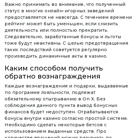
Важно принимать во внимание, что полученный
статус в многих онлайн-игорных заведений
предоставляется не навсегда. С течением времени
рейтинг может быть уменьшен, если снизить
деятельность или полностью прекратить.
Следовательно, заработанные бонусы и льготы
тоже будут неактивны. С целью предотвращения
таких последствий советуется регулярно
производить динамичные акты в казино.
Каким способом получить
обратно вознаграждения
Каждые вознаграждения и подарки, выдаваемые
по программе лояльности, подлежат
обязательному отыгрыванию в On X. Без
соблюдения данного пункта вывод бонусных
финансов будет недоступен. Отрабатываются
бонусы внутри казино согласно простой системе.
Необходимо сделать некоторые бетсов с
использованием выданных средств. Про
количестве вращений можно разузнать по