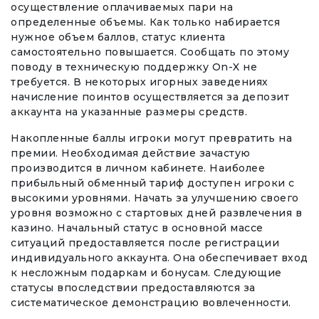
осуществление оплачиваемых пари на
определенные объемы. Как только набирается
нужное объем баллов, статус клиента
самостоятельно повышается. Сообщать по этому
поводу в техническую поддержку On-X не
требуется. В некоторых игорных заведениях
начисление поинтов осуществляется за депозит
аккаунта на указанные размеры средств.
Накопленные баллы игроки могут превратить на
премии. Необходимая действие зачастую
производится в личном кабинете. Наиболее
прибыльный обменный тариф доступен игроки с
высокими уровнями. Начать за улучшению своего
уровня возможно с стартовых дней развлечения в
казино. Начальный статус в основной массе
ситуаций предоставляется после регистрации
индивидуального аккаунта. Она обеспечивает вход
к несложным подаркам и бонусам. Следующие
статусы впоследствии предоставляются за
систематическое демонстрацию вовлеченности.