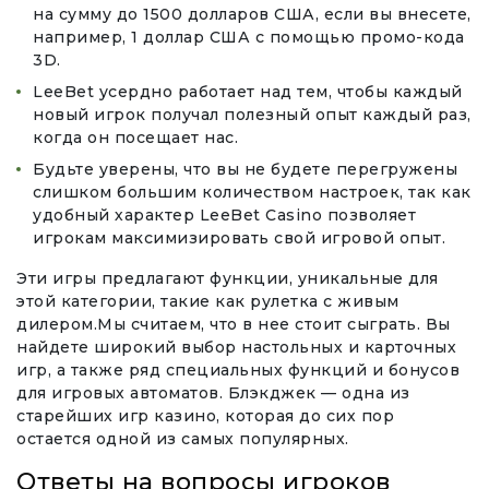
на сумму до 1500 долларов США, если вы внесете,
например, 1 доллар США с помощью промо-кода
3D.
LeeBet усердно работает над тем, чтобы каждый
новый игрок получал полезный опыт каждый раз,
когда он посещает нас.
Будьте уверены, что вы не будете перегружены
слишком большим количеством настроек, так как
удобный характер LeeBet Casino позволяет
игрокам максимизировать свой игровой опыт.
Эти игры предлагают функции, уникальные для
этой категории, такие как рулетка с живым
дилером.Мы считаем, что в нее стоит сыграть. Вы
найдете широкий выбор настольных и карточных
игр, а также ряд специальных функций и бонусов
для игровых автоматов. Блэкджек — одна из
старейших игр казино, которая до сих пор
остается одной из самых популярных.
Ответы на вопросы игроков