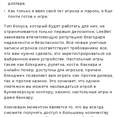
доллара.
Как только я ввел свой тег игрока и пароль, я был
Office Products & Business Services
почти готов к игре.
Pets
Тип бонуса, который будет работать для них, не
ограничивается только первым депозитом. LeeBet
завоевала впечатляющую репутацию благодаря
Phones & Accessories
надежности и безопасности. Все новые учетные
записи игроков соответствуют требованиям; все,
Seasonal
что вам нужно сделать, это зарегистрироваться на
выбранном вами устройстве. Настольные игры,
такие как блэкджек, рулетка, кости, баккара и
Shoes & Bags
онлайн-покер, доступны для игроков, причем
блэкджек позволяет вам играть как против дилера,
Shop Black
так и против казино. Это означает, что одним
платежом вы можете наслаждаться игрой в
букмекерскую контору, казино, настольные игры и
Sports & Outdoors
даже баккару.
Subscription Services
Ключевым моментом является то, что вы всегда
сможете получить доступ к большему количеству