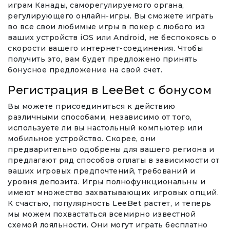
играм Канады, саморегулируемого органа,
регулирующего онлайн-игры. Вы сможете играть
во все свои любимые игры в покер с любого из
ваших устройств iOS или Android, не беспокоясь о
скорости вашего интернет-соединения. Чтобы
получить это, вам будет предложено принять
бонусное предложение на свой счет.
Регистрация в LeeBet с бонусом
Вы можете присоединиться к действию
различными способами, независимо от того,
используете ли вы настольный компьютер или
мобильное устройство. Скорее, они
предварительно одобрены для вашего региона и
предлагают ряд способов оплаты в зависимости от
ваших игровых предпочтений, требований и
уровня депозита. Игры полнофункциональны и
имеют множество захватывающих игровых опций.
К счастью, популярность LeeBet растет, и теперь
мы можем похвастаться всемирно известной
схемой лояльности. Они могут играть бесплатно