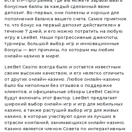
есть VIP-программа, где вы можете зарабатывать
бонусные баллы за каждый сделанный вами
депозит. Во-первых, они полезны и хороши для
пополнения баланса вашего счета. Самое приятное
то, что бонус на первый депозит действителен в
течение 7 дней, и его можно потратить на любую
игру в LeeBet. Наши прогрессивные джекпоты,
турниры, большой выбор игр и инновационные
бонусы — вот причины, по которым мы любим
онлайн-казино в мире!.
LeeBet Casino всегда было и остается известным
своим высоким качеством, и его нелегко отличить
от других онлайн-казино. Любое онлайн-казино
было бы неполным без отзывов о поддержке
клиентов, и официальные обзоры LeeBet Casino
будут включать этот фактор. LeeBet предлагает
широкий выбор онлайн-игр и игр для мобильных
казино, а также растущий выбор игр для живых
казино, в которых участвуют одни из лучших в
отрасли компаний, занимающихся онлайн-казино.
Казино является членом Совета по интерактивным