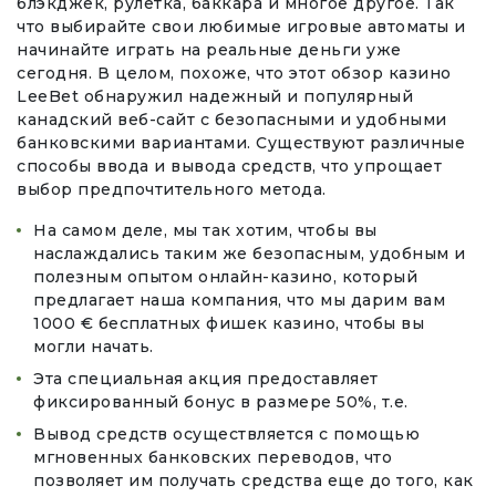
блэкджек, рулетка, баккара и многое другое. Так
что выбирайте свои любимые игровые автоматы и
начинайте играть на реальные деньги уже
сегодня. В целом, похоже, что этот обзор казино
LeeBet обнаружил надежный и популярный
канадский веб-сайт с безопасными и удобными
банковскими вариантами. Существуют различные
способы ввода и вывода средств, что упрощает
выбор предпочтительного метода.
На самом деле, мы так хотим, чтобы вы
наслаждались таким же безопасным, удобным и
полезным опытом онлайн-казино, который
предлагает наша компания, что мы дарим вам
1000 € бесплатных фишек казино, чтобы вы
могли начать.
Эта специальная акция предоставляет
фиксированный бонус в размере 50%, т.е.
Вывод средств осуществляется с помощью
мгновенных банковских переводов, что
позволяет им получать средства еще до того, как