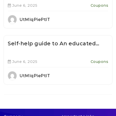
June 6, 2025
Coupons
UtMIqPiePtlT
Self-help guide to An educated…
June 6, 2025
Coupons
UtMIqPiePtlT