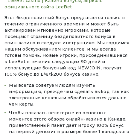
LeeBet casino | Казино бонусы, зеркало
официального сайта LeeBet
Events & Entertainment
Этот бездепозитный бонус предлагается только в
течение ограниченного времени и может быть
Food, Wine & Restaurants
активирован мгновенно игроками, которые
посещают страницу бездепозитного бонуса в
Financial Services
спин-казино и следуют инструкциям. Мы гордимся
нашим обслуживанием клиентов, и мы всегда
готовы помочь. Новые игроки, присоединившиеся
Gifts, Flowers & Occasions
к LeeBet в течение следующих 90 дней и
использующие бонусный код NEWJOIN, получат
Health & Wellness
100% бонус до £/€/$200 бонуса казино.
Мы всегда советуем людям изучить
Home & Garden
информацию, прежде чем сделать выбор, так как
электронные кошельки обрабатываются дольше,
Jewelry & Accessories
чем карты.
Чтобы показать некоторые из основных
Luxury
моментов этого обзора онлайн-казино в Канаде,
приветственный пакет дает игроку 100% бонус
на первый депозит в размере более 1 канадского
Miscellaneous