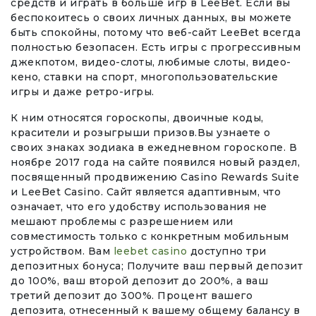
средств и играть в больше игр в LeeBet. Если вы
Travel & Vacation
беспокоитесь о своих личных данных, вы можете
быть спокойны, потому что веб-сайт LeeBet всегда
полностью безопасен. Есть игры с прогрессивным
джекпотом, видео-слоты, любимые слоты, видео-
кено, ставки на спорт, многопользовательские
игры и даже ретро-игры.
К ним относятся гороскопы, двоичные коды,
красители и розыгрыши призов.Вы узнаете о
своих знаках зодиака в ежедневном гороскопе. В
ноябре 2017 года на сайте появился новый раздел,
посвященный продвижению Casino Rewards Suite
и LeeBet Casino. Сайт является адаптивным, что
означает, что его удобству использования не
мешают проблемы с разрешением или
совместимость только с конкретным мобильным
устройством. Вам
leebet casino
доступно три
депозитных бонуса; Получите ваш первый депозит
до 100%, ваш второй депозит до 200%, а ваш
третий депозит до 300%. Процент вашего
депозита, отнесенный к вашему общему балансу в