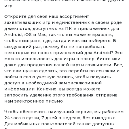
игр.
Откройте для себя наш ассортимент
захватывающих игр и единственных в своем роде
джекпотов, доступных на ПК, в приложениях для
Android, iOS и Mac, так что вы можете вращать,
чтобы выиграть, где, когда и как вы выберете. В
следующий раз, почему бы не попробовать
некоторые из новых приложений для Android? Это
можно использовать для игры в покер, бинго или
даже для продления вашей карты лояльности. Все,
что вам нужно сделать, это перейти по ссылкам и
войти в свою учетную запись, чтобы получить
доступ к необходимой вам эксклюзивной
информации. Конечно, вы всегда можете
запросить удаление этого требования, отправив
нам электронное письмо.
Чтобы обеспечить наилучший сервис, мы работаем
24 часа в сутки, 7 дней в неделю, без выходных.
Для мобильных пользователей также доступны