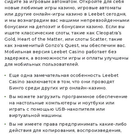
сидите за игровым автоматом. Откройте для себя
новые любимые игры казино, игровые автоматы
или другие онлайн-игры казино в Leebet сегодня,
и мы вознаградим вас нашими непревзойденными
бонусами на депозит и бонусами казино. Если вы
ищете классические слоты, такие как Cleopatra’s
Gold, Heart of the Matter, или слоты Scatter, такие
как знаменитый Gonzo’s Quest, мы обеспечим вас.
Мобильная версия Leebet Casino работает без
задержек, а возможности игры и оплаты улучшены
для мобильных пользователей.
Еще одна замечательная особенность Leebet
Casino заключается в том, что они проводят
Бинго среди других игр онлайн-казино.
Вы можете загрузить программное обеспечение
на настольные компьютеры и ноутбуки или
играть с помощью USB-накопителя или
виртуальной машины.
Вы не имеете права предпринимать какие-либо
действия для копирования, воспроизведения,