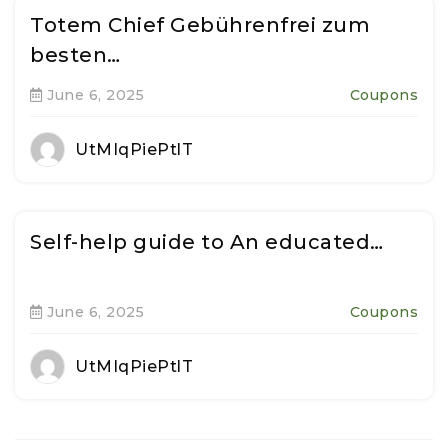
Totem Chief Gebührenfrei zum
besten…
June 6, 2025
Coupons
UtMIqPiePtlT
Self-help guide to An educated…
June 6, 2025
Coupons
UtMIqPiePtlT