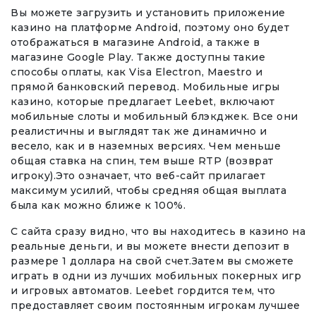
Вы можете загрузить и установить приложение
казино на платформе Android, поэтому оно будет
отображаться в магазине Android, а также в
магазине Google Play. Также доступны такие
способы оплаты, как Visa Electron, Maestro и
прямой банковский перевод. Мобильные игры
казино, которые предлагает Leebet, включают
мобильные слоты и мобильный блэкджек. Все они
реалистичны и выглядят так же динамично и
весело, как и в наземных версиях. Чем меньше
общая ставка на спин, тем выше RTP (возврат
игроку).Это означает, что веб-сайт прилагает
максимум усилий, чтобы средняя общая выплата
была как можно ближе к 100%.
С сайта сразу видно, что вы находитесь в казино на
реальные деньги, и вы можете внести депозит в
размере 1 доллара на свой счет.Затем вы сможете
играть в одни из лучших мобильных покерных игр
и игровых автоматов. Leebet гордится тем, что
предоставляет своим постоянным игрокам лучшее