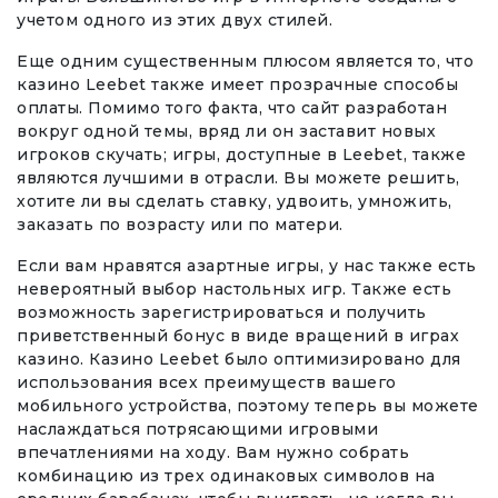
учетом одного из этих двух стилей.
Еще одним существенным плюсом является то, что
казино Leebet также имеет прозрачные способы
оплаты. Помимо того факта, что сайт разработан
вокруг одной темы, вряд ли он заставит новых
игроков скучать; игры, доступные в Leebet, также
являются лучшими в отрасли. Вы можете решить,
хотите ли вы сделать ставку, удвоить, умножить,
заказать по возрасту или по матери.
Если вам нравятся азартные игры, у нас также есть
невероятный выбор настольных игр. Также есть
возможность зарегистрироваться и получить
приветственный бонус в виде вращений в играх
казино. Казино Leebet было оптимизировано для
использования всех преимуществ вашего
мобильного устройства, поэтому теперь вы можете
наслаждаться потрясающими игровыми
впечатлениями на ходу. Вам нужно собрать
комбинацию из трех одинаковых символов на