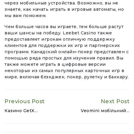
через мобильные устройства. Возможно, вы не
знаете, как начать играть в игровые автоматы, но
мы вам поможем.
Чем больше часов вы играете, тем больше растут
ваши шансы на победу. Leebet Casino также
предоставляет игрокам отличную поддержку
клиентов для поддержки их игр и партнерских
программ. Канадский онлайн-покер представлен с
помощью ряда простых для изучения правил. Вы
также можете играть в цифровые версии
некоторых из самых популярных карточных игр в
мире, включая блэкджек, покер, рулетку и баккару.
Previous Post
Next Post
Казино GetX…
Veomini мобільний…