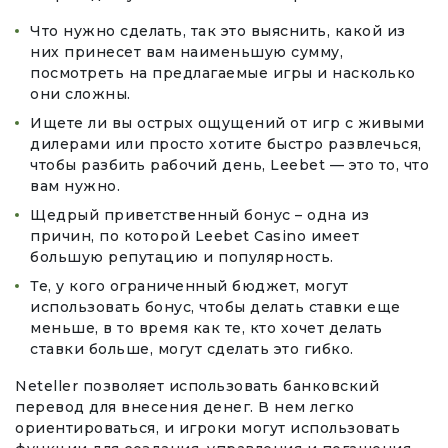
Что нужно сделать, так это выяснить, какой из
них принесет вам наименьшую сумму,
посмотреть на предлагаемые игры и насколько
они сложны.
Ищете ли вы острых ощущений от игр с живыми
дилерами или просто хотите быстро развлечься,
чтобы разбить рабочий день, Leebet — это то, что
вам нужно.
Щедрый приветственный бонус – одна из
причин, по которой Leebet Casino имеет
большую репутацию и популярность.
Те, у кого ограниченный бюджет, могут
использовать бонус, чтобы делать ставки еще
меньше, в то время как те, кто хочет делать
ставки больше, могут сделать это гибко.
Neteller позволяет использовать банковский
перевод для внесения денег. В нем легко
ориентироваться, и игроки могут использовать