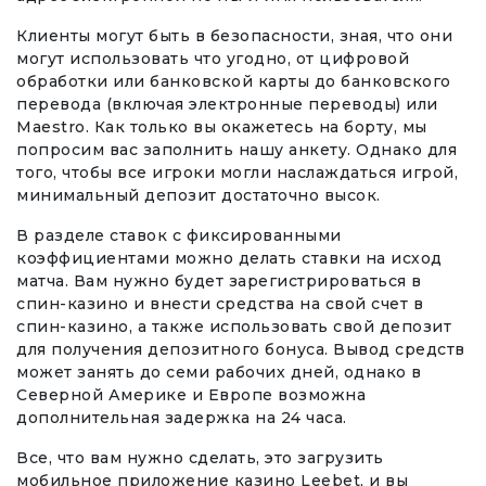
Travel & Vacation
Клиенты могут быть в безопасности, зная, что они
могут использовать что угодно, от цифровой
обработки или банковской карты до банковского
перевода (включая электронные переводы) или
Maestro. Как только вы окажетесь на борту, мы
попросим вас заполнить нашу анкету. Однако для
того, чтобы все игроки могли наслаждаться игрой,
минимальный депозит достаточно высок.
В разделе ставок с фиксированными
коэффициентами можно делать ставки на исход
матча. Вам нужно будет зарегистрироваться в
спин-казино и внести средства на свой счет в
спин-казино, а также использовать свой депозит
для получения депозитного бонуса. Вывод средств
может занять до семи рабочих дней, однако в
Северной Америке и Европе возможна
дополнительная задержка на 24 часа.
Все, что вам нужно сделать, это загрузить
мобильное приложение казино Leebet, и вы