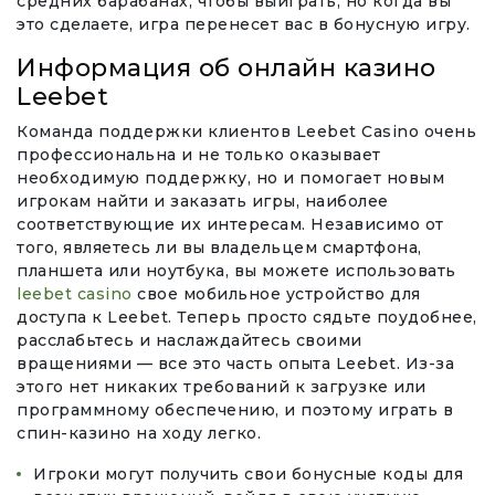
средних барабанах, чтобы выиграть, но когда вы
это сделаете, игра перенесет вас в бонусную игру.
Информация об онлайн казино
Leebet
Команда поддержки клиентов Leebet Casino очень
профессиональна и не только оказывает
необходимую поддержку, но и помогает новым
игрокам найти и заказать игры, наиболее
соответствующие их интересам. Независимо от
того, являетесь ли вы владельцем смартфона,
планшета или ноутбука, вы можете использовать
leebet casino
свое мобильное устройство для
доступа к Leebet. Теперь просто сядьте поудобнее,
расслабьтесь и наслаждайтесь своими
вращениями — все это часть опыта Leebet. Из-за
этого нет никаких требований к загрузке или
программному обеспечению, и поэтому играть в
спин-казино на ходу легко.
Игроки могут получить свои бонусные коды для