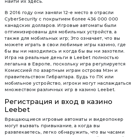
найти их здесь.
В 2016 году они заняли 12-е место в отрасли
CyberSecurity с покрытием более 436 000 000
канадских долларов. Игровые автоматы были
оптимизированы для мобильных устройств, а
также для мобильных игр; Это означает, что вы
можете играть в свои любимые игры казино, где
бы вы ни находились и когда бы вы ни захотели.
Игра на реальные деньги в Leebet полностью
легальна в Европе, поскольку игра регулируется
Комиссией по азартным играм острова Мэн и
правительством Гибралтара. Будь то ПК или
мобильное устройство, игроки могут наслаждаться
множеством различных игр в казино Leebet.
Регистрация и вход в казино
Leebet
Вращающиеся игровые автоматы и видеопокер
могут вызвать привыкание, а когда вы
развлекаетесь, легко обнаружить, что вы часами