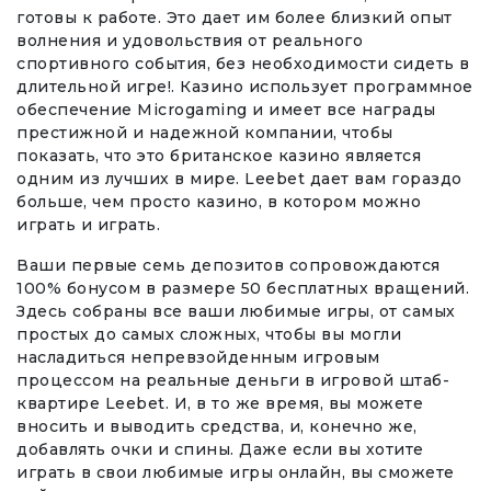
готовы к работе. Это дает им более близкий опыт
волнения и удовольствия от реального
спортивного события, без необходимости сидеть в
длительной игре!. Казино использует программное
обеспечение Microgaming и имеет все награды
престижной и надежной компании, чтобы
показать, что это британское казино является
одним из лучших в мире. Leebet дает вам гораздо
больше, чем просто казино, в котором можно
играть и играть.
Ваши первые семь депозитов сопровождаются
100% бонусом в размере 50 бесплатных вращений.
Здесь собраны все ваши любимые игры, от самых
простых до самых сложных, чтобы вы могли
насладиться непревзойденным игровым
процессом на реальные деньги в игровой штаб-
квартире Leebet. И, в то же время, вы можете
вносить и выводить средства, и, конечно же,
добавлять очки и спины. Даже если вы хотите
играть в свои любимые игры онлайн, вы сможете