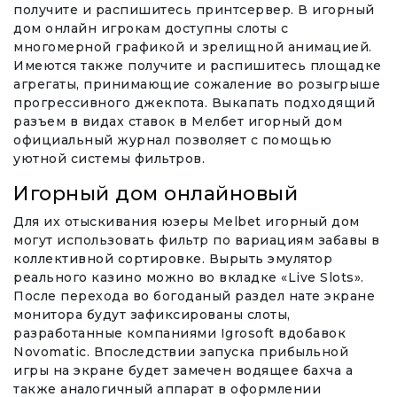
получите и распишитесь принтсервер. В игорный
дом онлайн игрокам доступны слоты с
многомерной графикой и зрелищной анимацией.
Имеются также получите и распишитесь площадке
агрегаты, принимающие сожаление во розыгрыше
прогрессивного джекпота. Выкапать подходящий
разъем в видах ставок в Мелбет игорный дом
официальный журнал позволяет с помощью
уютной системы фильтров.
Игорный дом онлайновый
Для их отыскивания юзеры Melbet игорный дом
могут использовать фильтр по вариациям забавы в
коллективной сортировке. Вырыть эмулятор
реального казино можно во вкладке «Live Slots».
После перехода во богоданый раздел нате экране
монитора будут зафиксированы слоты,
разработанные компаниями Igrosoft вдобавок
Novomatic. Впоследствии запуска прибыльной
игры на экране будет замечен водящее бахча а
также аналогичный аппарат в оформлении