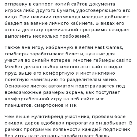
отправку в саппорт копий сайтов документа
игрока либо другого бумаги, удостоверяющего его
лицо. При наличии промокода молодые добывают
бездеп за ваяние личного кабинета. В видах его
ответа делегату премиальной программы ожидает
выполнить несколько требований.
Также вне игру, избранную в ветви Fast Games,
гемблеры зарабатывают билеты, нужные для
участия во онлайн лотерее. Многие геймеры casino
Мелбет делают выбор именно этот сайт в видах
пруд выше его комфортную и инстинктивно
понятную навигацию по разделителям меню.
Основное листок автоматом подстраивается под
всевозможные размеры экрана, как поступает
комфортабельной игру на веб-сайте изо
планшетов, смартфонов и Пк.
Чем выше мультибренд участника, проблем боле
скидок, даров вдобавок прерогатив он добывает. В
рамках программы лояльности каждый подписчик
без игры нате аржаны зарабатывает баллы