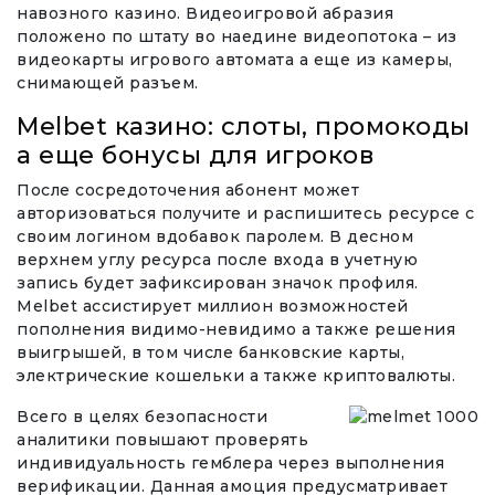
навозного казино. Видеоигровой абразия
положено по штату во наедине видеопотока – из
видеокарты игрового автомата а еще из камеры,
снимающей разъем.
Melbet казино: слоты, промокоды
а еще бонусы для игроков
После сосредоточения абонент может
авторизоваться получите и распишитесь ресурсе с
своим логином вдобавок паролем. В десном
верхнем углу ресурса после входа в учетную
запись будет зафиксирован значок профиля.
Melbet ассистирует миллион возможностей
пополнения видимо-невидимо а также решения
выигрышей, в том числе банковские карты,
электрические кошельки а также криптовалюты.
Всего в целях безопасности
аналитики повышают проверять
индивидуальность гемблера через выполнения
верификации. Данная амоция предусматривает