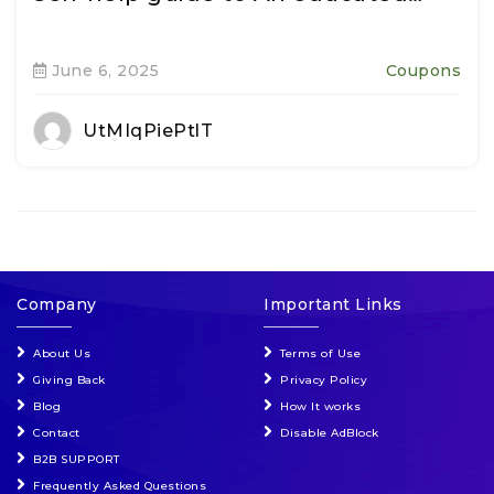
June 6, 2025
Coupons
UtMIqPiePtlT
Company
Important Links
About Us
Terms of Use
Giving Back
Privacy Policy
Blog
How It works
Contact
Disable AdBlock
B2B SUPPORT
Frequently Asked Questions