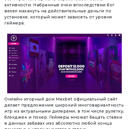
активности. Набранные очки впоследствии бог
велел махануть на действительные деньги по
установке, который может зависеть от уровня
геймера.
Онлайн-игорный дом Maxbet официальный сайт
делает предложение широкий многовариантность
игр из актуальными дилерами, в том числе рулетку,
блэкджек и покер. Геймеры множат бацать ставки
в данных забавах изо абсолютно любой конца