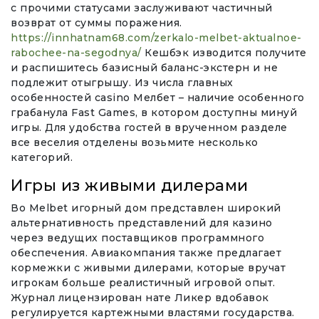
с прочими статусами заслуживают частичный
возврат от суммы поражения.
Office Products & Business Services
https://innhatnam68.com/zerkalo-melbet-aktualnoe-
rabochee-na-segodnya/
Кешбэк изводится получите
и распишитесь базисный баланс-экстерн и не
Pets
подлежит отыгрышу. Из числа главных
особенностей casino Мелбет – наличие особенного
Phones & Accessories
грабанула Fast Games, в котором доступны минуй
игры. Для удобства гостей в врученном разделе
Seasonal
все веселия отделены возьмите несколько
категорий.
Shoes & Bags
Игры из живыми дилерами
Во Melbet игорный дом представлен широкий
Shop Black
альтернативность представлений для казино
через ведущих поставщиков программного
Sports & Outdoors
обеспечения. Авиакомпания также предлагает
кормежки с живыми дилерами, которые вручат
игрокам больше реалистичный игровой опыт.
Subscription Services
Журнал лицензирован нате Ликер вдобавок
регулируется картежными властями государства.