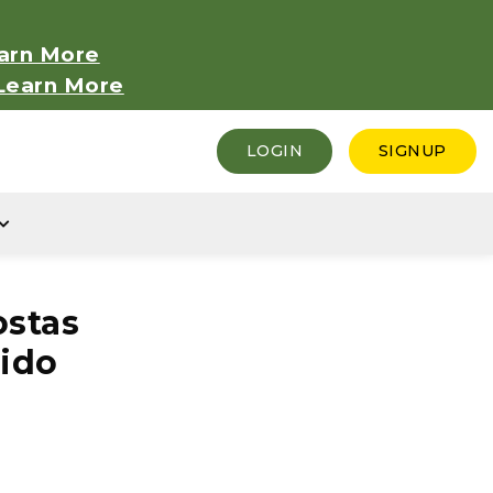
arn More
Learn More
LOGIN
SIGNUP
ostas
pido