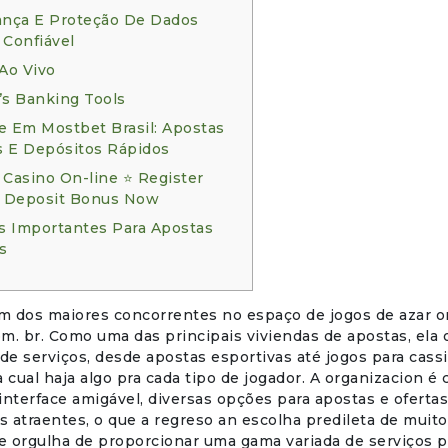
rança E Proteção De Dados
Confiável
Ao Vivo
s Banking Tools
 Em Mostbet Brasil: Apostas
s E Depósitos Rápidos
Casino On-line ⭐ Register
t Deposit Bonus Now
es Importantes Para Apostas
s
um dos maiores concorrentes no espaço de jogos de azar on
m. br. Como uma das principais viviendas de apostas, ela
e serviços, desde apostas esportivas até jogos para cassi
a cual haja algo pra cada tipo de jogador. A organizacion é
interface amigável, diversas opções para apostas e ofertas
 atraentes, o que a regreso an escolha predileta de muitos
e orgulha de proporcionar uma gama variada de serviços p