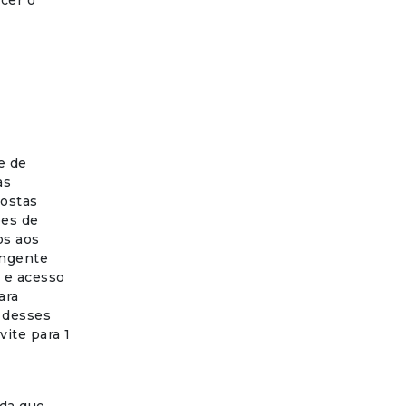
cer o
e de
as
postas
ões de
os aos
angente
 e acesso
ara
 desses
ite para 1