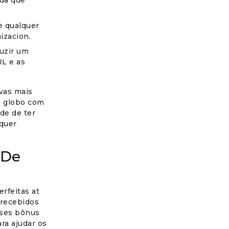
da que
e qualquer
izacion.
uzir um
RL e as
vas mais
do globo com
de de ter
quer
 De
rfeitas at
 recebidos
sses bônus
ra ajudar os