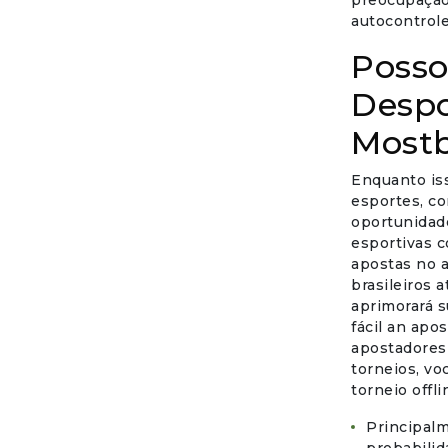
preocupação 
autocontrole
Posso
Despo
Most
Enquanto is
esportes, co
oportunidade
esportivas c
apostas no a
brasileiros 
aprimorará s
fácil an apo
apostadores
torneios, vo
torneio offl
Principalm