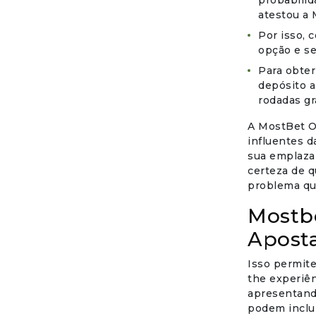
probabili
atestou a 
Por isso, 
opção e se
Para obter
depósito a
rodadas gr
A MostBet O
influentes d
sua emplazam
certeza de 
problema qu
Mostbe
Aposta
Isso permite
the experiê
apresentand
podem inclui