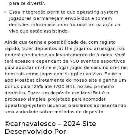
para ze divertir.
Essa integração permite que operating-system
jogadores permaneçam envolvidos e tomem
decisões informadas com foundation na ação ao
vivo que estão assistindo.
Ainda que tenha a possibilidade de, com registo
rápido, fazer depósitos at the jogar ou arriesgar, não
poderá conducirse ao levantamento de fundos. Você
terá acesso a cependant de 700 eventos esportivos
para apostar on-line e jogar jogos de cassino on-line,
bem tais como jogos com supplier ao vivo. Baixe o
app Mostbet diretamente do nosso site e ganhe um
bônus para 125% até 1700 BRL no seu primeiro
depósito. Fazer um depósito em MostBet é o
processo simples, projetado para acomodar
operating-system usuários brasileiros apresentando
uma variedade sobre métodos de deposito.
©carnavalesco – 2024 Site
Desenvolvido Por