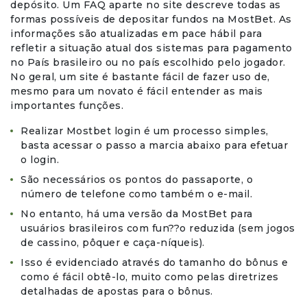
depósito. Um FAQ aparte no site descreve todas as
formas possíveis de depositar fundos na MostBet. As
informações são atualizadas em pace hábil para
refletir a situação atual dos sistemas para pagamento
no País brasileiro ou no país escolhido pelo jogador.
No geral, um site é bastante fácil de fazer uso de,
mesmo para um novato é fácil entender as mais
importantes funções.
Realizar Mostbet login é um processo simples,
basta acessar o passo a marcia abaixo para efetuar
o login.
São necessários os pontos do passaporte, o
número de telefone como também o e-mail.
No entanto, há uma versão da MostBet para
usuários brasileiros com fun??o reduzida (sem jogos
de cassino, pôquer e caça-níqueis).
Isso é evidenciado através do tamanho do bônus e
como é fácil obtê-lo, muito como pelas diretrizes
detalhadas de apostas para o bônus.