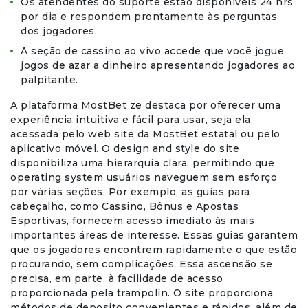
Os atendentes do suporte estão disponíveis 24 hrs
por dia e respondem prontamente às perguntas
dos jogadores.
A seção de cassino ao vivo accede que você jogue
jogos de azar a dinheiro apresentando jogadores ao
palpitante.
A plataforma MostBet ze destaca por oferecer uma
experiência intuitiva e fácil para usar, seja ela
acessada pelo web site da MostBet estatal ou pelo
aplicativo móvel. O design and style do site
disponibiliza uma hierarquia clara, permitindo que
operating system usuários naveguem sem esforço
por várias seções. Por exemplo, as guias para
cabeçalho, como Cassino, Bônus e Apostas
Esportivas, fornecem acesso imediato às mais
importantes áreas de interesse. Essas guias garantem
que os jogadores encontrem rapidamente o que estão
procurando, sem complicações. Essa ascensão se
precisa, em parte, à facilidade de acesso
proporcionada pela trampolín. O site proporciona
métodos de deposito convenientes e rápidos, além de