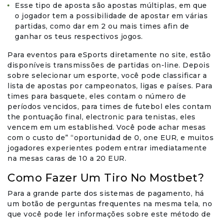
Esse tipo de aposta são apostas múltiplas, em que
o jogador tem a possibilidade de apostar em várias
partidas, como dar em 2 ou mais times afin de
ganhar os teus respectivos jogos.
Para eventos para eSports diretamente no site, estão
disponíveis transmissões de partidas on-line. Depois
sobre selecionar um esporte, você pode classificar a
lista de apostas por campeonatos, ligas e países. Para
times para basquete, eles contam o número de
períodos vencidos, para times de futebol eles contam
the pontuação final, electronic para tenistas, eles
vencem em um established. Você pode achar mesas
com o custo de” “oportunidad de 0, one EUR, e muitos
jogadores experientes podem entrar imediatamente
na mesas caras de 10 a 20 EUR.
Como Fazer Um Tiro No Mostbet?
Para a grande parte dos sistemas de pagamento, há
um botão de perguntas frequentes na mesma tela, no
que você pode ler informações sobre este método de