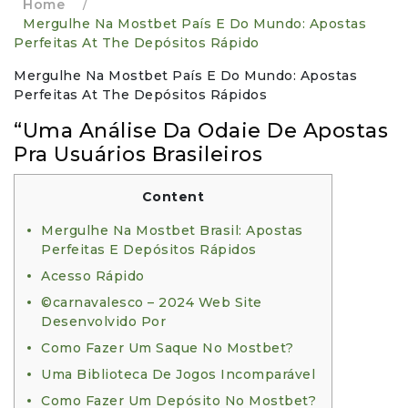
Home
/
Mergulhe Na Mostbet País E Do Mundo: Apostas
Events & Entertainment
Perfeitas At The Depósitos Rápido
Mergulhe Na Mostbet País E Do Mundo: Apostas
Food, Wine & Restaurants
Perfeitas At The Depósitos Rápidos
Financial Services
“Uma Análise Da Odaie De Apostas
Pra Usuários Brasileiros
Gifts, Flowers & Occasions
Content
Health & Wellness
Mergulhe Na Mostbet Brasil: Apostas
Perfeitas E Depósitos Rápidos
Home & Garden
Acesso Rápido
©carnavalesco – 2024 Web Site
Jewelry & Accessories
Desenvolvido Por
Como Fazer Um Saque No Mostbet?
Luxury
Uma Biblioteca De Jogos Incomparável
Como Fazer Um Depósito No Mostbet?
Miscellaneous