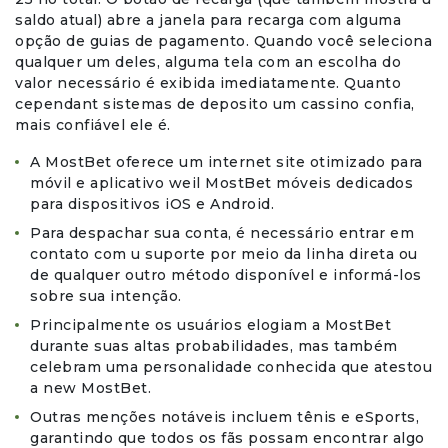
saldo atual) abre a janela para recarga com alguma
opção de guias de pagamento. Quando você seleciona
qualquer um deles, alguma tela com an escolha do
valor necessário é exibida imediatamente. Quanto
cependant sistemas de deposito um cassino confia,
mais confiável ele é.
A MostBet oferece um internet site otimizado para
móvil e aplicativo weil MostBet móveis dedicados
para dispositivos iOS e Android.
Para despachar sua conta, é necessário entrar em
contato com u suporte por meio da linha direta ou
de qualquer outro método disponível e informá-los
sobre sua intenção.
Principalmente os usuários elogiam a MostBet
durante suas altas probabilidades, mas também
celebram uma personalidade conhecida que atestou
a new MostBet.
Outras menções notáveis incluem tênis e eSports,
garantindo que todos os fãs possam encontrar algo