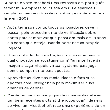
Suporte e você receberá uma resposta em português
também. A empresa foi criada em 08 e apareceu
simply no mercado brasileiro sobre jogos de azar on-
line em 2009.
Após ter a sua conta, todos os jogadores devem
passar pelo procedimento de verificação sobre
conta para comprovar que possuem mais de 18 anos
e a conta que esteja usando pertence ao próprio
jogador.
Uma conta de demonstração é necessária para la
cual o jogador se acostume com” “an interface da
máquina caça-níqueis virtual systems para jogar
sem o componente para apostas.
Aproveite as diversas modalidades e faça suas
apostas com inteligência para maximizar suas
chances de ganhar​.
Desde os tradicionais jogos de comensales até as
também recentes slots at the jogos com” “dealers
ao vivo, um Mostbet oferece uma experiência de on