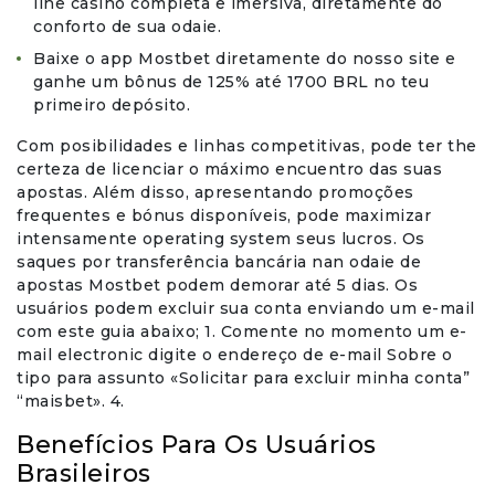
line casino completa e imersiva, diretamente do
conforto de sua odaie.
Baixe o app Mostbet diretamente do nosso site e
ganhe um bônus de 125% até 1700 BRL no teu
primeiro depósito.
Com posibilidades e linhas competitivas, pode ter the
certeza de licenciar o máximo encuentro das suas
apostas. Além disso, apresentando promoções
frequentes e bónus disponíveis, pode maximizar
intensamente operating system seus lucros. Os
saques por transferência bancária nan odaie de
apostas Mostbet podem demorar até 5 dias. Os
usuários podem excluir sua conta enviando um e-mail
com este guia abaixo; 1. Comente no momento um e-
mail electronic digite o endereço de e-mail Sobre o
tipo para assunto «Solicitar para excluir minha conta”
“maisbet». 4.
Benefícios Para Os Usuários
Brasileiros