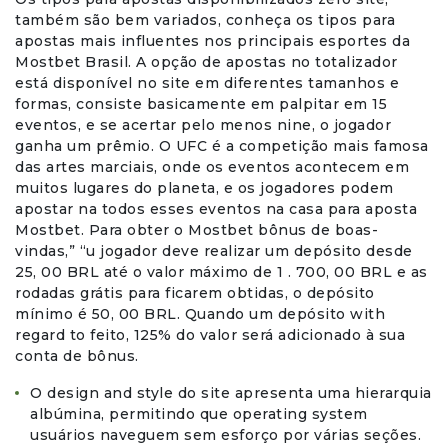
também são bem variados, conheça os tipos para
apostas mais influentes nos principais esportes da
Mostbet Brasil. A opção de apostas no totalizador
está disponível no site em diferentes tamanhos e
formas, consiste basicamente em palpitar em 15
eventos, e se acertar pelo menos nine, o jogador
ganha um prêmio. O UFC é a competição mais famosa
das artes marciais, onde os eventos acontecem em
muitos lugares do planeta, e os jogadores podem
apostar na todos esses eventos na casa para aposta
Mostbet. Para obter o Mostbet bônus de boas-
vindas,” “u jogador deve realizar um depósito desde
25, 00 BRL até o valor máximo de 1 . 700, 00 BRL e as
rodadas grátis para ficarem obtidas, o depósito
mínimo é 50, 00 BRL. Quando um depósito with
regard to feito, 125% do valor será adicionado à sua
conta de bônus.
O design and style do site apresenta uma hierarquia
albúmina, permitindo que operating system
usuários naveguem sem esforço por várias seções.