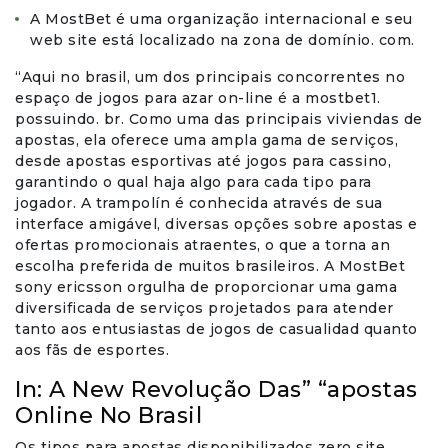
A MostBet é uma organização internacional e seu
web site está localizado na zona de domínio. com.
“Aqui no brasil, um dos principais concorrentes no
espaço de jogos para azar on-line é a mostbet1.
possuindo. br. Como uma das principais viviendas de
apostas, ela oferece uma ampla gama de serviços,
desde apostas esportivas até jogos para cassino,
garantindo o qual haja algo para cada tipo para
jogador. A trampolín é conhecida através de sua
interface amigável, diversas opções sobre apostas e
ofertas promocionais atraentes, o que a torna an
escolha preferida de muitos brasileiros. A MostBet
sony ericsson orgulha de proporcionar uma gama
diversificada de serviços projetados para atender
tanto aos entusiastas de jogos de casualidad quanto
aos fãs de esportes.
In: A New Revolução Das” “apostas
Online No Brasil
Os tipos para apostas disponibilizados zero site,