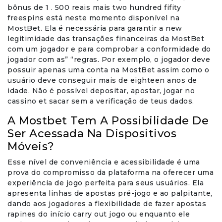
bônus de 1 . 500 reais mais two hundred fifity
freespins está neste momento disponível na
MostBet. Ela é necessária para garantir a new
legitimidade das transações financeiras da MostBet
com um jogador e para comprobar a conformidade do
jogador com as” “regras. Por exemplo, o jogador deve
possuir apenas uma conta na MostBet assim como o
usuário deve conseguir mais de eighteen anos de
idade. Não é possível depositar, apostar, jogar no
cassino et sacar sem a verificação de teus dados.
A Mostbet Tem A Possibilidade De
Ser Acessada Na Dispositivos
Móveis?
Esse nível de conveniência e acessibilidade é uma
prova do compromisso da plataforma na oferecer uma
experiência de jogo perfeita para seus usuários. Ela
apresenta linhas de apostas pré-jogo e ao palpitante,
dando aos jogadores a flexibilidade de fazer apostas
rapines do início carry out jogo ou enquanto ele