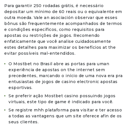
Para garantir 250 rodadas grátis, é necessário
depositar um mínimo de 60 reais ou o equivalente em
outra moeda. Vale an asociación observar que esses
bônus são frequentemente acompanhados de termos
e condições específicos, como requisitos para
apostas ou restrições de jogos. Recomendo
enfaticamente que você analise cuidadosamente
estes detalhes para maximizar os benefícios at the
evitar possíveis mal-entendidos.
O Mostbet no Brasil abre as portas para uman
experiência de apostas on the internet sem
precedentes, marcando o início de uma nova era pra
entusiastas de jogos de casino electronic apostas
esportivas.
Se preferir ação Mostbet casino possuindo jogos
virtuais, este tipo de game é indicado para você.
Se registre mhh plataforma para visitar e ter acesso
a todas as vantagens que um site oferece afin de os
seus clientes.