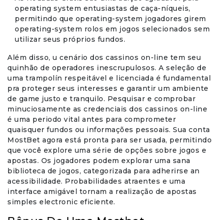
operating system entusiastas de caça-níqueis,
permitindo que operating-system jogadores girem
operating-system rolos em jogos selecionados sem
utilizar seus próprios fundos.
Além disso, u cenário dos cassinos on-line tem seu
quinhão de operadores inescrupulosos. A seleção de
uma trampolín respeitável e licenciada é fundamental
pra proteger seus interesses e garantir um ambiente
de game justo e tranquilo. Pesquisar e comprobar
minuciosamente as credenciais dos cassinos on-line
é uma periodo vital antes para comprometer
quaisquer fundos ou informações pessoais. Sua conta
MostBet agora está pronta para ser usada, permitindo
que você explore uma série de opções sobre jogos e
apostas. Os jogadores podem explorar uma sana
biblioteca de jogos, categorizada para adherirse an
acessibilidade. Probabilidades atraentes e uma
interface amigável tornam a realização de apostas
simples electronic eficiente.