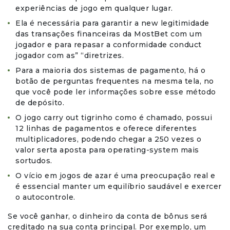
experiências de jogo em qualquer lugar.
Ela é necessária para garantir a new legitimidade
das transações financeiras da MostBet com um
jogador e para repasar a conformidade conduct
jogador com as” “diretrizes.
Para a maioria dos sistemas de pagamento, há o
botão de perguntas frequentes na mesma tela, no
que você pode ler informações sobre esse método
de depósito.
O jogo carry out tigrinho como é chamado, possui
12 linhas de pagamentos e oferece diferentes
multiplicadores, podendo chegar a 250 vezes o
valor serta aposta para operating-system mais
sortudos.
O vício em jogos de azar é uma preocupação real e
é essencial manter um equilíbrio saudável e exercer
o autocontrole.
Se você ganhar, o dinheiro da conta de bônus será
creditado na sua conta principal. Por exemplo, um