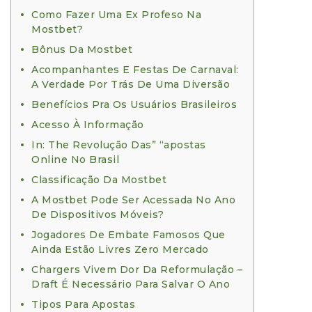
Como Fazer Uma Ex Profeso Na
Mostbet?
Office Products & Business Services
Bônus Da Mostbet
Pets
Acompanhantes E Festas De Carnaval:
A Verdade Por Trás De Uma Diversão
Phones & Accessories
Benefícios Pra Os Usuários Brasileiros
Acesso À Informação
Seasonal
In: The Revolução Das” “apostas
Online No Brasil
Shoes & Bags
Classificação Da Mostbet
A Mostbet Pode Ser Acessada No Ano
Shop Black
De Dispositivos Móveis?
Jogadores De Embate Famosos Que
Sports & Outdoors
Ainda Estão Livres Zero Mercado
Chargers Vivem Dor Da Reformulação –
Subscription Services
Draft É Necessário Para Salvar O Ano
Tipos Para Apostas