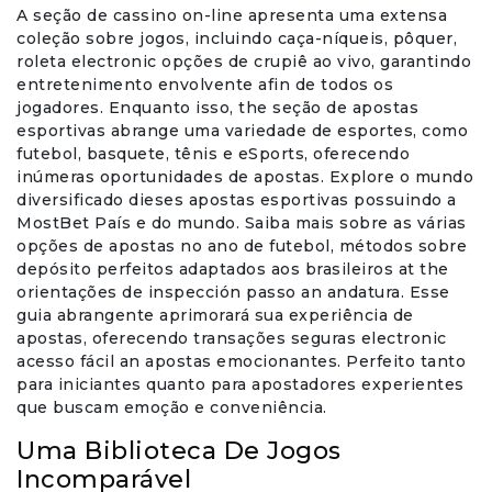
A seção de cassino on-line apresenta uma extensa
coleção sobre jogos, incluindo caça-níqueis, pôquer,
roleta electronic opções de crupiê ao vivo, garantindo
entretenimento envolvente afin de todos os
jogadores. Enquanto isso, the seção de apostas
esportivas abrange uma variedade de esportes, como
futebol, basquete, tênis e eSports, oferecendo
inúmeras oportunidades de apostas. Explore o mundo
diversificado dieses apostas esportivas possuindo a
MostBet País e do mundo. Saiba mais sobre as várias
opções de apostas no ano de futebol, métodos sobre
depósito perfeitos adaptados aos brasileiros at the
orientações de inspección passo an andatura. Esse
guia abrangente aprimorará sua experiência de
apostas, oferecendo transações seguras electronic
acesso fácil an apostas emocionantes. Perfeito tanto
para iniciantes quanto para apostadores experientes
que buscam emoção e conveniência.
Uma Biblioteca De Jogos
Incomparável