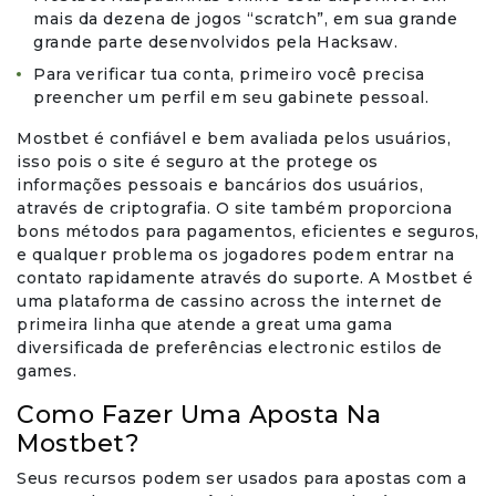
mais da dezena de jogos “scratch”, em sua grande
grande parte desenvolvidos pela Hacksaw.
Para verificar tua conta, primeiro você precisa
preencher um perfil em seu gabinete pessoal.
Mostbet é confiável e bem avaliada pelos usuários,
isso pois o site é seguro at the protege os
informações pessoais e bancários dos usuários,
através de criptografia. O site também proporciona
bons métodos para pagamentos, eficientes e seguros,
e qualquer problema os jogadores podem entrar na
contato rapidamente através do suporte. A Mostbet é
uma plataforma de cassino across the internet de
primeira linha que atende a great uma gama
diversificada de preferências electronic estilos de
games.
Como Fazer Uma Aposta Na
Mostbet?
Seus recursos podem ser usados para apostas com a