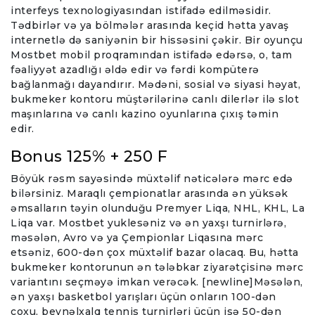
interfeys texnologiyasından istifadə edilməsidir.
Tədbirlər və ya bölmələr arasında keçid hətta yavaş
internetlə də saniyənin bir hissəsini çəkir. Bir oyunçu
Mostbet mobil proqramından istifadə edərsə, o, tam
fəaliyyət azadlığı əldə edir və fərdi kompüterə
bağlanmağı dayandırır. Mədəni, sosial və siyasi həyat,
bukmeker kontoru müştərilərinə canlı dilerlər ilə slot
maşınlarına və canlı kazino oyunlarına çıxış təmin
edir.
Bonus 125% + 250 F
Böyük rəsm sayəsində müxtəlif nəticələrə mərc edə
bilərsiniz. Maraqlı çempionatlar arasında ən yüksək
əmsalların təyin olunduğu Premyer Liqa, NHL, KHL, La
Liqa var. Mostbet yuklesəniz və ən yaxşı turnirlərə,
məsələn, Avro və ya Çempionlar Liqasına mərc
etsəniz, 600-dən çox müxtəlif bazar olacaq. Bu, hətta
bukmeker kontorunun ən tələbkar ziyarətçisinə mərc
variantını seçməyə imkan verəcək. [newline]Məsələn,
ən yaxşı basketbol yarışları üçün onların 100-dən
çoxu, beynəlxalq tennis turnirləri üçün isə 50-dən