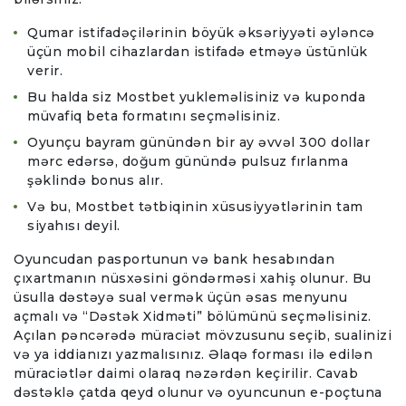
Qumar istifadəçilərinin böyük əksəriyyəti əyləncə
üçün mobil cihazlardan istifadə etməyə üstünlük
verir.
Bu halda siz Mostbet yukleməlisiniz və kuponda
müvafiq beta formatını seçməlisiniz.
Oyunçu bayram günündən bir ay əvvəl 300 dollar
mərc edərsə, doğum günündə pulsuz fırlanma
şəklində bonus alır.
Və bu, Mostbet tətbiqinin xüsusiyyətlərinin tam
siyahısı deyil.
Oyuncudan pasportunun və bank hesabından
çıxartmanın nüsxəsini göndərməsi xahiş olunur. Bu
üsulla dəstəyə sual vermək üçün əsas menyunu
açmalı və “Dəstək Xidməti” bölümünü seçməlisiniz.
Açılan pəncərədə müraciət mövzusunu seçib, sualinizi
və ya iddianızı yazmalısınız. Əlaqə forması ilə edilən
müraciətlər daimi olaraq nəzərdən keçirilir. Cavab
dəstəklə çatda qeyd olunur və oyuncunun e-poçtuna