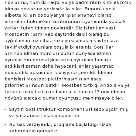
növlərinə, həm də reqbi və ya badminton kimi ekzotik
idman növlərinə yerləşdirilə bilər. Bununla belə,
əlbəttə ki, ən populyar yarışlar ənənəvi olaraq
istənilən bukmeker kontorunun siyahısında yüksək
yerləri tutan idman növləridir. Siz istənilən vaxt
Mostbetin rəsmi veb saytında daxil olaraq bu
uyğulamanı öz cihazınıza quraşdıraraq saytın sizə
təklif etdiyi oyunlara qoşula bilərsiniz. Son illər
ərzində idman mərcləri bütün dünyada idman
oyunlarının pərəstişkarlarına oyunlara tamaşa
etdikləri zaman daha həyəcanlı anlar yaşatmaq
məqsədilə xüsusi bir fəaliyyətə çevrildi. İdman
bahisləri Mostbet platformasının ən əsas
prioritetlərindən biridir. Mostbet tətbiqi Andoid və ya
Iphone mobil cihazındadırsa, o zaman 17 növ idman
növünü sıradakı qumar oyunçusu mənimsəyə bilər.
Saytın bəzi struktur komponentləri sadələşdirilmiş
və ya standart olaraq qapatılıb.
Bu baş verdiyində, proqramı başlatdığınızda
xəbərdarlıq görsəniz.