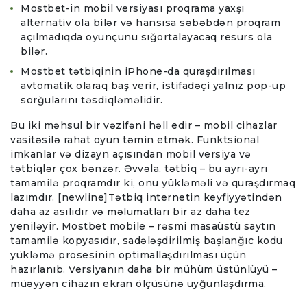
Mostbet-in mobil versiyası proqrama yaxşı
alternativ ola bilər və hansısa səbəbdən proqram
açılmadıqda oyunçunu sığortalayacaq resurs ola
bilər.
Mostbet tətbiqinin iPhone-da quraşdırılması
avtomatik olaraq baş verir, istifadəçi yalnız pop-up
sorğularını təsdiqləməlidir.
Bu iki məhsul bir vəzifəni həll edir – mobil cihazlar
vasitəsilə rahat oyun təmin etmək. Funktsional
imkanlar və dizayn açısından mobil versiya və
tətbiqlər çox bənzər. Əvvəla, tətbiq – bu ayrı-ayrı
tamamilə proqramdır ki, onu yükləməli və quraşdırmaq
lazımdır. [newline]Tətbiq internetin keyfiyyətindən
daha az asılıdır və məlumatları bir az daha tez
yeniləyir. Mostbet mobile – rəsmi masaüstü saytın
tamamilə kopyasıdır, sadələşdirilmiş başlanğıc kodu
yükləmə prosesinin optimallaşdırılması üçün
hazırlanıb. Versiyanın daha bir mühüm üstünlüyü –
müəyyən cihazın ekran ölçüsünə uyğunlaşdırma.