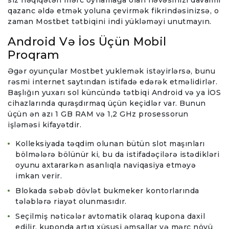
siz həqiqətən mərc oynamağa olan həvəsinizi davamlı
qazanc əldə etmək yoluna çevirmək fikrindəsinizsə, o
zaman Mostbet tətbiqini indi yükləməyi unutmayın.
Android Və İos Üçün Mobil
Proqram
Əgər oyunçular Mostbet yuklemək istəyirlərsə, bunu
rəsmi internet saytından istifadə edərək etməlidirlər.
Başlığın yuxarı sol küncündə tətbiqi Android və ya İOS
cihazlarında quraşdırmaq üçün keçidlər var. Bunun
üçün ən azı 1 GB RAM və 1,2 GHz prosessorun
işləməsi kifayətdir.
Kolleksiyada təqdim olunan bütün slot maşınları
bölmələrə bölünür ki, bu da istifadəçilərə istədikləri
oyunu axtararkən asanlıqla naviqasiya etməyə
imkan verir.
Blokada səbəb dövlət bukmeker kontorlarında
tələblərə riayət olunmasıdır.
Seçilmiş nəticələr avtomatik olaraq kupona daxil
edilir, kuponda artıq xüsusi əmsallar və mərc növü