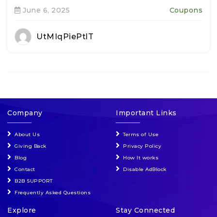
June 6, 2025
Coupons
UtMIqPiePtlT
Company
Important Links
About Us
Terms of Use
Giving Back
Privacy Policy
Blog
How It works
Contact
Disable AdBlock
B2B SUPPORT
Frequently Asked Questions
Explore
Stay Connected