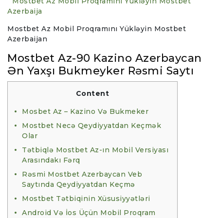
Mostbet Az Mobil Proqramını Yükləyin Mostbet
Azerbaija
Events & Entertainment
Mostbet Az Mobil Proqramını Yükləyin Mostbet
Azerbaijan
Food, Wine & Restaurants
Mostbet Az-90 Kazino Azerbaycan
Financial Services
Ən Yaxşı Bukmeyker Rəsmi Saytı
Gifts, Flowers & Occasions
Content
Mosbet Az – Kazino Və Bukmeker
Health & Wellness
Mostbet Necə Qeydiyyatdan Keçmək
Olar
Home & Garden
Tətbiqlə Mostbet Az-ın Mobil Versiyası
Arasındakı Fərq
Jewelry & Accessories
Rəsmi Mostbet Azerbaycan Veb
Saytında Qeydiyyatdan Keçmə
Luxury
Mostbet Tətbiqinin Xüsusiyyətləri
Android Və İos Üçün Mobil Proqram
Miscellaneous