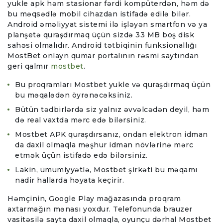
yukle apk həm stasionar fərdi kompüterdən, həm də
bu məqsədlə mobil cihazdan istifadə edilə bilər.
Android əməliyyat sistemi ilə işləyən smartfon və ya
planşetə quraşdırmaq üçün sizdə 33 MB boş disk
sahəsi olmalıdır. Android tətbiqinin funksionallığı
MostBet onlayn qumar portalının rəsmi saytından
geri qalmır
mostbet
.
Bu proqramları Mostbet yukle və quraşdırmaq üçün
bu məqalədən öyrənəcəksiniz.
Bütün tədbirlərdə siz yalnız əvvəlcədən deyil, həm
də real vaxtda mərc edə bilərsiniz.
Mostbet APK quraşdırsanız, ondan elektron idman
da daxil olmaqla məşhur idman növlərinə mərc
etmək üçün istifadə edə bilərsiniz.
Lakin, ümumiyyətlə, Mostbet şirkəti bu məqamı
nadir hallarda həyata keçirir.
Həmçinin, Google Play mağazasında proqram
axtarmağın mənası yoxdur. Telefonunda brauzer
vasitəsilə sayta daxil olmaqla, oyunçu dərhal Mostbet