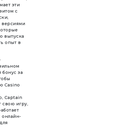
мает эти
зитом с
ски,
й версиями
которые
ю выпуска
ь опыт в
е
авильном
 бонус за
тобы
ю Casino
, Captain
 свою игру,
работает
м онлайн-
для