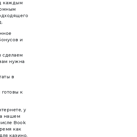
од каждым
ромным
подходящего
д.
онное
бонусов и
ы сделаем
 вам нужна
таты в
 готовы к
тернете, у
На нашем
числе Book
время как
для казино,