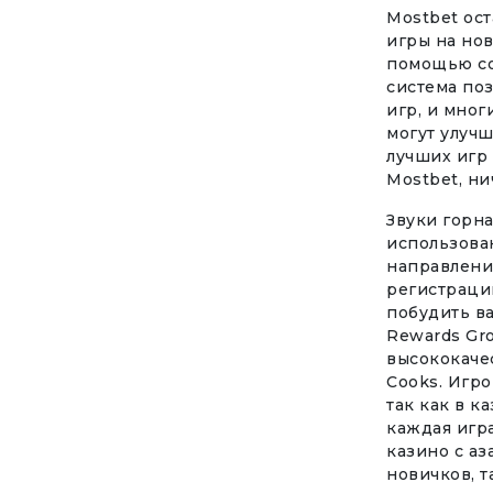
Mostbet ос
игры на нов
помощью со
система по
игр, и мно
могут улуч
лучших игр 
Mostbet, ни
Звуки горн
использова
направлени
регистрацию
побудить ва
Rewards Gro
высококачес
Cooks. Игро
так как в к
каждая игра
казино с аз
новичков, т