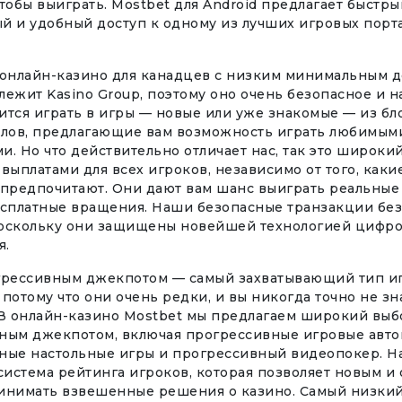
тобы выиграть. Mostbet для Android предлагает быстры
й и удобный доступ к одному из лучших игровых порт
 онлайн-казино для канадцев с низким минимальным д
ежит Kasino Group, поэтому оно очень безопасное и 
ится играть в игры — новые или уже знакомые — из бл
алов, предлагающие вам возможность играть любимым
. Но что действительно отличает нас, так это широки
выплатами для всех игроков, независимо от того, каки
 предпочитают. Они дают вам шанс выиграть реальны
есплатные вращения. Наши безопасные транзакции бе
оскольку они защищены новейшей технологией цифро
я.
грессивным джекпотом — самый захватывающий тип иг
потому что они очень редки, и вы никогда точно не зна
 В онлайн-казино Mostbet мы предлагаем широкий выб
ным джекпотом, включая прогрессивные игровые авто
ные настольные игры и прогрессивный видеопокер. На
система рейтинга игроков, которая позволяет новым и
инимать взвешенные решения о казино. Самый низки