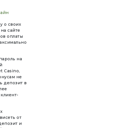
лайн
у о своих
 на сайте
тов оплаты
максимально
пароль на
й
 Casino,
онусам не
ь депозит в
лее
 клиент-
их
висеть от
депозит и