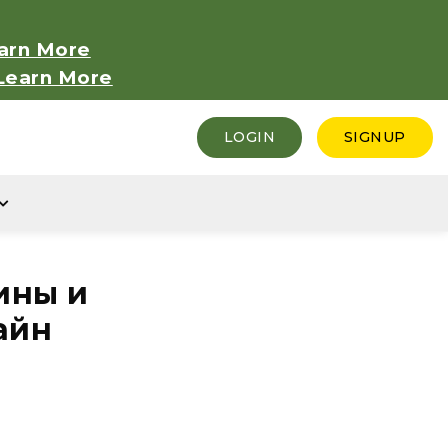
arn More
Learn More
LOGIN
SIGNUP
ины и
айн