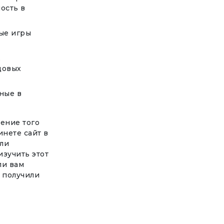
ость в
ые игры
,
довых
ные в
чение того
нете сайт в
ли
зучить этот
ли вам
ы получили