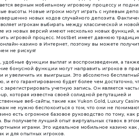
тается верным мобильному игровому процессу и подни
ые высоты. Новые игроки могут играть с нулевым депо
вершенно новых кодов случайного депозита. Фактиче
зволяет игрокам выбирать между классической и ново
гие из новых версий имеют несколько новых функций, 
шить игровой процесс. Mostbet имеет давнюю традици
онлайн-казино в Интернет, поэтому вы можете получит
чем не рискуя!
а, удобные функции выплат и воспроизведения, а такж
ние бонусной функции могут направить игроков в пр
и и увеличить их выигрыши. Это абсолютно бесплатный
, и его гарантированно будет более чем достаточно, ч
с зарегистрировать учетную запись. Он является часть
up, которая известна своей солидной репутацией и
твенные веб-сайты, такие как Yukon Gold, Luxury Casino
кам не нужно беспокоиться о том, что они не понимают
азино есть огромное базовое руководство по тому, как 
. Вы получаете лучший опыт виртуальных ставок в это
артными играми. Это идеальное мобильное казино как 
ак и для опытных игроков.