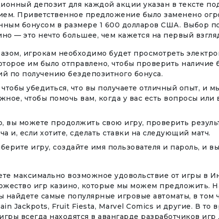
ионный депозит для каждой акции указан в тексте п
ем. Приветственное предложение было заменено ог
нным бонусом в размере 1 600 долларов США. Выбор 
но — это нечто большее, чем кажется на первый взгля
азом, игрокам необходимо будет просмотреть электр
оторое им было отправлено, чтобы проверить наличие 
й по получению бездепозитного бонуса.
 чтобы убедиться, что вы получаете отличный опыт, и м
жное, чтобы помочь вам, когда у вас есть вопросы или
о, вы можете продолжить свою игру, проверить резуль
ча и, если хотите, сделать ставки на следующий матч.
берите игру, создайте имя пользователя и пароль, и вы
ете максимально возможное удовольствие от игры в Ин
ножество игр казино, которые мы можем предложить. 
ы найдете самые популярные игровые автоматы, в том 
tain Jackpots, Fruit Fiesta, Marvel Comics и другие. В то 
гры всегда находятся в авангарде разработчиков игр 