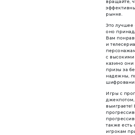
вращайте, ч
эффективны
рынке.
Это лучшее
оно принадл
Вам понрав
и телесери
персонажами
с высокими 
казино они
призы за б
надежны, п
шифровани
Игры с про
джекпотом, 
выиграете!
прогрессив
прогрессив
также есть 
игрокам пр