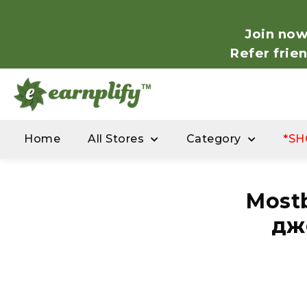
Join now
Refer frie
Home
All Stores
Category
*SH
Most
дж