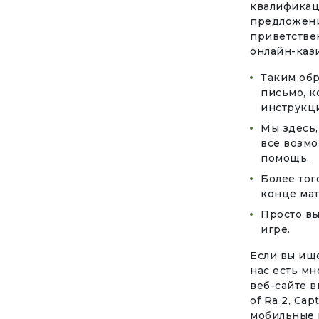
квалификац
предложени
приветстве
онлайн-кази
Таким обр
письмо, к
инструкци
Мы здесь,
все возмо
помощь.
Более тог
конце мат
Просто вы
игре.
Если вы ищ
нас есть м
веб-сайте в
of Ra 2, Cap
мобильные и