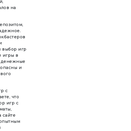
й,
алов на
епозитом,
надежное.
окбастеров
и
й выбор игр
е игры в
е денежные
зопасны и
вого
р с
ете, что
ор игр с
маты,
 сайте
 опытным
й