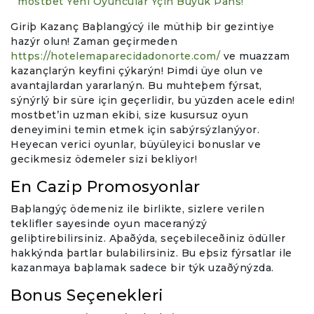
mostbet Yeni Oyuncular Ýçin Büyük Þans!
Events & Entertainment
Giriþ Kazanç Baþlangýcý ile müthiþ bir gezintiye
hazýr olun! Zaman geçirmeden
https://hotelemaparecidadonorte.com/
ve muazzam
Food, Wine & Restaurants
kazançlarýn keyfini çýkarýn! Þimdi üye olun ve
avantajlardan yararlanýn. Bu muhteþem fýrsat,
Financial Services
sýnýrlý bir süre için geçerlidir, bu yüzden acele edin!
mostbet’in uzman ekibi, size kusursuz oyun
deneyimini temin etmek için sabýrsýzlanýyor.
Gifts, Flowers & Occasions
Heyecan verici oyunlar, büyüleyici bonuslar ve
gecikmesiz ödemeler sizi bekliyor!
Health & Wellness
En Cazip Promosyonlar
Home & Garden
Baþlangýç ödemeniz ile birlikte, sizlere verilen
teklifler sayesinde oyun maceranýzý
geliþtirebilirsiniz. Aþaðýda, seçebileceðiniz ödüller
Jewelry & Accessories
hakkýnda þartlar bulabilirsiniz. Bu eþsiz fýrsatlar ile
kazanmaya baþlamak sadece bir týk uzaðýnýzda.
Luxury
Bonus Seçenekleri
Miscellaneous