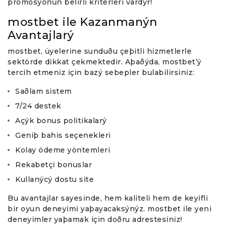
promosyonun belirli kriterleri vardýr!
mostbet ile Kazanmanýn
Avantajlarý
mostbet, üyelerine sunduðu çeþitli hizmetlerle
sektörde dikkat çekmektedir. Aþaðýda, mostbet’ý
tercih etmeniz için bazý sebepler bulabilirsiniz:
Saðlam sistem
7/24 destek
Açýk bonus politikalarý
Geniþ bahis seçenekleri
Kolay ödeme yöntemleri
Rekabetçi bonuslar
Kullanýcý dostu site
Bu avantajlar sayesinde, hem kaliteli hem de keyifli
bir oyun deneyimi yaþayacaksýnýz. mostbet ile yeni
deneyimler yaþamak için doðru adrestesiniz!