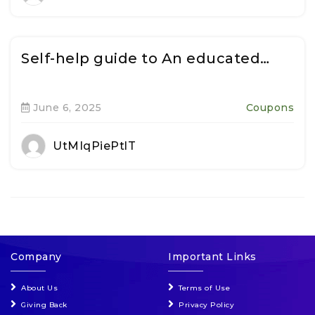
Self-help guide to An educated…
June 6, 2025
Coupons
UtMIqPiePtlT
Company
Important Links
About Us
Terms of Use
Giving Back
Privacy Policy