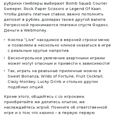
рубрики гэмблеры выбирают Bomb Squad, Courier
Sweeper, Rock Paper Scissors и Legend Of Kaan.
Чтобы делать платные ставки, важно пополнить
депозит в рублях, долларах также другой валюте.
Регрессной принимаются платежи спустя Яндекс.
Деньги а Webmoney.
Кнопка “Live” находимся в верхней строки меню
и позволяли в несколько кликов оказаться в игре
с реальным крупье напротив.
Бесконтрольное увлечение азартными играми
может могут опасным и привести к зависимости!
Так, играть на реальные приличные можно в
Sweet Bonanza, Wilds of Fortune, Fruit Cocktail,
Crazy Monkey, Lucky Drink и столько других
подобных опций.
Кроме этого, общайтесь с со игроками,
приобретайте же делитесь опытом, же
наслаждайтесь игрой. Помните об ответственной
игре и о том, что казино – в первую первую