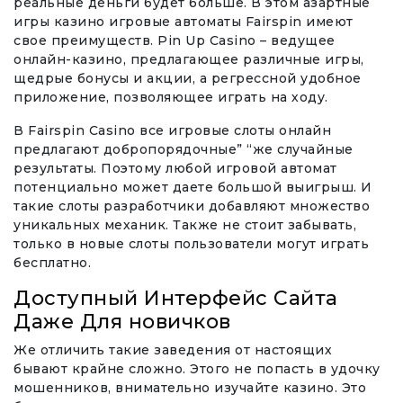
реальные деньги будет больше. В этом азартные
игры казино игровые автоматы Fairspin имеют
свое преимуществ. Pin Up Casino – ведущее
онлайн-казино, предлагающее различные игры,
щедрые бонусы и акции, а регрессной удобное
приложение, позволяющее играть на ходу.
В Fairspin Casino все игровые слоты онлайн
предлагают добропорядочные” “же случайные
результаты. Поэтому любой игровой автомат
потенциально может даете большой выигрыш. И
такие слоты разработчики добавляют множество
уникальных механик. Также не стоит забывать,
только в новые слоты пользователи могут играть
бесплатно.
Доступный Интерфейс Сайта
Даже Для новичков
Же отличить такие заведения от настоящих
бывают крайне сложно. Этого не попасть в удочку
мошенников, внимательно изучайте казино. Это