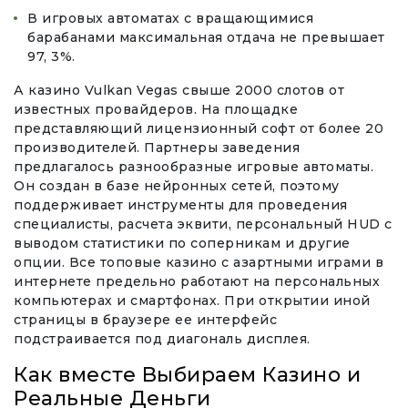
В игровых автоматах с вращающимися
барабанами максимальная отдача не превышает
97, 3%.
А казино Vulkan Vegas свыше 2000 слотов от
известных провайдеров. На площадке
представляющий лицензионный софт от более 20
производителей. Партнеры заведения
предлагалось разнообразные игровые автоматы.
Он создан в базе нейронных сетей, поэтому
поддерживает инструменты для проведения
специалисты, расчета эквити, персональный HUD с
выводом статистики по соперникам и другие
опции. Все топовые казино с азартными играми в
интернете предельно работают на персональных
компьютерах и смартфонах. При открытии иной
страницы в браузере ее интерфейс
подстраивается под диагональ дисплея.
Как вместе Выбираем Казино и
Реальные Деньги