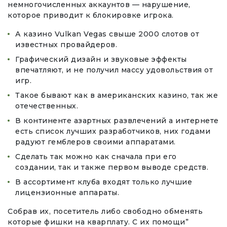
немногочисленных аккаунтов — нарушение,
которое приводит к блокировке игрока.
А казино Vulkan Vegas свыше 2000 слотов от
известных провайдеров.
Графический дизайн и звуковые эффекты
впечатляют, и не получил массу удовольствия от
игр.
Такое бывают как в американских казино, так же
отечественных.
В континенте азартных развлечений а интернете
есть список лучших разработчиков, них годами
радуют гемблеров своими аппаратами.
Сделать так можно как сначала при его
создании, так и также первом выводе средств.
В ассортимент клуба входят только лучшие
лицензионные аппараты.
Собрав их, посетитель либо свободно обменять
которые фишки на кварплату. С их помощи”