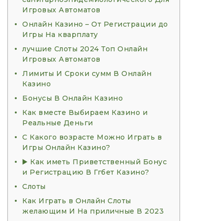
Игровых Автоматов
Office Products & Business Services
Онлайн Казино – От Регистрации до
Игры На кварплату
Pets
лучшие Слоты 2024 Топ Онлайн
Игровых Автоматов
Phones & Accessories
Лимиты И Сроки сумм В Онлайн
Казино
Seasonal
Бонусы В Онлайн Казино
Как вместе Выбираем Казино и
Реальные Деньги
Shoes & Bags
С Какого возрасте Можно Играть в
Игры Онлайн Казино?
Shop Black
▶️ Как иметь Приветственный Бонус
и Регистрацию В Ггбет Казино?
Sports & Outdoors
Слоты
Subscription Services
Как Играть в Онлайн Слоты
желающим И На приличные В 2023