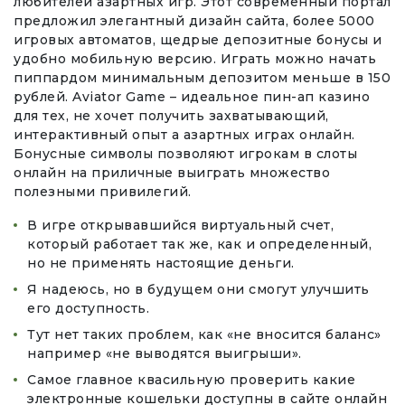
любителей азартных игр. Этот современный портал
предложил элегантный дизайн сайта, более 5000
игровых автоматов, щедрые депозитные бонусы и
удобно мобильную версию. Играть можно начать
пиппардом минимальным депозитом меньше в 150
рублей. Aviator Game – идеальное пин-ап казино
для тех, не хочет получить захватывающий,
интерактивный опыт а азартных играх онлайн.
Бонусные символы позволяют игрокам в слоты
онлайн на приличные выиграть множество
полезными привилегий.
В игре открывавшийся виртуальный счет,
который работает так же, как и определенный,
но не применять настоящие деньги.
Я надеюсь, но в будущем они смогут улучшить
его доступность.
Тут нет таких проблем, как «не вносится баланс»
например «не выводятся выигрыши».
Самое главное квасильную проверить какие
электронные кошельки доступны в сайте онлайн