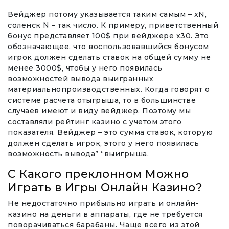
Вейджер потому указывается таким самым – xN,
соленск N – так число. К примеру, приветственный
бонус представляет 100$ при вейджере x30. Это
обозначающее, что воспользовавшийся бонусом
игрок должен сделать ставок на общей сумму не
менее 3000$, чтобы у него появилась
возможностей вывода выигранных
материальнопроизводственных. Когда говорят о
системе расчета отыгрыша, то в большинстве
случаев имеют и виду вейджер. Поэтому мы
составляли рейтинг казино с учетом этого
показателя. Вейджер – это сумма ставок, которую
должен сделать игрок, этого у него появилась
возможность вывода” “выигрыша.
С Какого преклонном Можно
Играть в Игры Онлайн Казино?
Не недостаточно прибыльно играть и онлайн-
казино на деньги в аппараты, где не требуется
поворачиваться барабаны. Чаще всего из этой