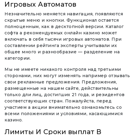
Игровых Автоматов
Незначительно меняется навигация, появляются
скрытые меню и кнопки. Функционал остается
полноценным, как в десктопной версии. Каталог
софта а рекомендуемых онлайн казино может
включать в себя тысячи игровых автоматов. При
составлении рейтинга эксперты учитывали их
общее много и разнообразие — разделение на
категории.
Мы не имеете никакого контроля над третьими
сторонами, них могут изменять например отзывать
свои рекламные предложения. Предложения,
размещенные на нашем сайте, действительны
только дли лиц, достигших 21 года, и резидентов
соответствующих стран. Пожалуйста, перед
участием а акции внимательно ознакомьтесь со
всеми положениями и условиями, касающимися
казино.
Лимиты И Сроки выплат В