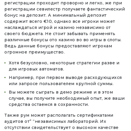
регистрации проходит проворно и легко, же при
регистрации севилестр получаете фантастический
бонус на депозит. А минимальный депозит
содержит всего €10, однако все игроки может
наслаждаться игрой и казино независимо от
своего бюджета. Не стоит забывать применять
различные бонусы ото казино во во игры в слоты.
Ведь данные бонусы предоставляют игрокам
огромное преимущество.
Хотя безусловно, некоторые стратегии разве и
для игровых автоматов.
Например, при первом выводе расходующихся
или запросе пользователем крупной суммы.
Вы можете сыграть в демо режиме и в этом
случае, вы получите необходимый опыт, же ваши
средства остаемся в сохранности.
Также рум может располагать сертификатами
аудитов от” “независимых лабораторий. Их
отсутствии свидетельствует о высоком качестве