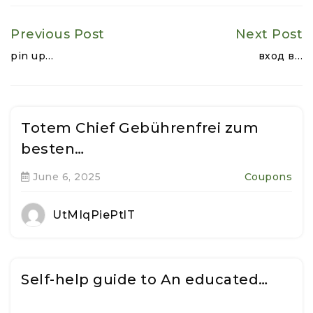
Previous Post
Next Post
pin up…
вход в…
Totem Chief Gebührenfrei zum
besten…
June 6, 2025
Coupons
UtMIqPiePtlT
Self-help guide to An educated…