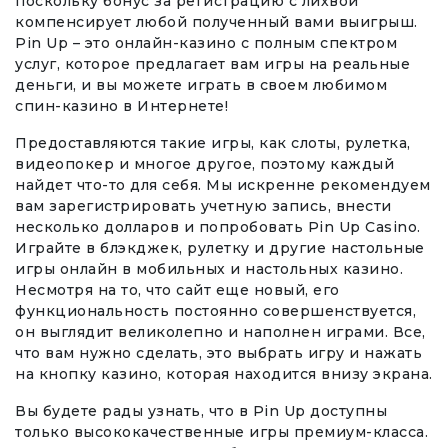
поскольку бонус за регистрацию с лихвой
компенсирует любой полученный вами выигрыш.
Pin Up – это онлайн-казино с полным спектром
услуг, которое предлагает вам игры на реальные
деньги, и вы можете играть в своем любимом
спин-казино в Интернете!
Предоставляются такие игры, как слоты, рулетка,
видеопокер и многое другое, поэтому каждый
найдет что-то для себя. Мы искренне рекомендуем
вам зарегистрировать учетную запись, внести
несколько долларов и попробовать Pin Up Casino.
Играйте в блэкджек, рулетку и другие настольные
игры онлайн в мобильных и настольных казино.
Несмотря на то, что сайт еще новый, его
функциональность постоянно совершенствуется,
он выглядит великолепно и наполнен играми. Все,
что вам нужно сделать, это выбрать игру и нажать
на кнопку казино, которая находится внизу экрана.
Вы будете рады узнать, что в Pin Up доступны
только высококачественные игры премиум-класса.