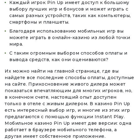
Каждый игрок Pin Up имеет доступ к большому
выбору лучших игр и бонусов и может играть с
самых разных устройств, таких как компьютеры,
смартфоны и планшеты.
Благодаря использованию мобильных игр вы
можете играть в онлайн-казино из любой точки
мира.
С таким огромным выбором способов оплаты и
вывода средств, как они оцениваются?
Их можно найти на главной странице, где вы
найдете все последние способы оплаты, доступные
на сайте. Прикосновение живого дилера может
показаться впечатляющим для многих игроков, но,
в конечном счете, настоящий опыт доступен
только в отеле с живым дилером. В казино Pin Up
есть интересный выбор игр, и многие из этих игр
предлагаются с помощью функции Instant Play.
Мобильное казино Pin Up имеет две версии: одна
работает в браузере мобильного телефона, а
другая имеет собственное приложение.