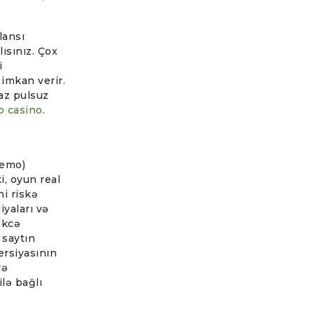
lansı
sınız. Çox
i
imkan verir.
az pulsuz
p casino
.
demo)
i, oyun real
ni riskə
iyaları və
əkcə
 saytın
ersiyasının
yə
lə bağlı