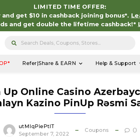
LIMITED TIME OFFER:
 and get $10 in cashback joining bonus*.
Le
nds and get double the lifetime cashback!*
OP*
Refer|Share & EARN
Help & Support
 Up Online Casino Azerbayc
layn Kazino PinUp Rəsmi S
utMIqPiePtlT
0
Coupons
September 7, 2022