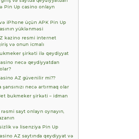
 giriş və saytda qeydiyyatdan
ə Pin Up casino onlayn
 və iPhone üçün APK Pin Up
asının yüklənməsi
Z kazino resmi internet
giriş və onun icmalı
ukmeker şirkəti ilə qeydiyyat
asino necə qeydiyyatdan
olar?
asino AZ güvenilir mi??
şansınızı necə artırmaq olar
et bukmeker şirkəti – idman
 rəsmi sayt onlayn oynayın,
azanın
izlik və lisenziya Pin Up
asino AZ saytında qeydiyyat və