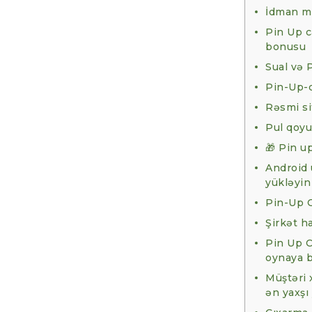
İdman mə
Pin Up c
bonusu
Sual və 
Pin-Up-
Rəsmi si
Pul qoyul
🎁 Pin u
Android 
yükləyin
Pin-Up C
Şirkət h
Pin Up C
oynaya 
Müştəri 
ən yaxşı