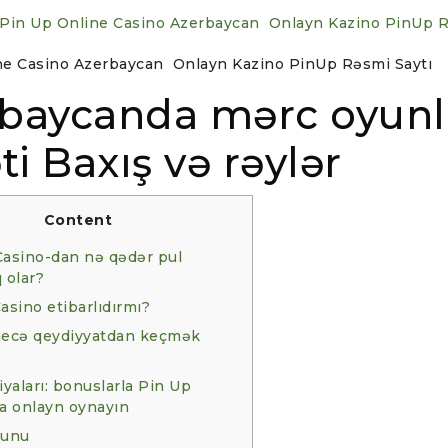
Pin Up Online Casino Azerbaycan ️ Onlayn Kazino PinUp 
ne Casino Azerbaycan ️ Onlayn Kazino PinUp Rəsmi Saytı
baycanda mərc oyunl
ti Baxış və rəylər
Content
asino-dan nə qədər pul
 olar?
asino etibarlıdırmı?
necə qeydiyyatdan keçmək
iyaları: bonuslarla Pin Up
a onlayn oynayın
yunu