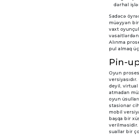
dərhal işlə
Sadəcə öyrən
müəyyən bir
vaxt oyunçula
vəsaitlərdən
Alınma prose
pul almaq üç
Pin-up
Oyun proses
versiyasıdır
deyil, virtua
atmadan müxtə
oyun üsullar
stasionar ci
mobil versiy
başqa bir xü
verilməsidir
suallar bir ç