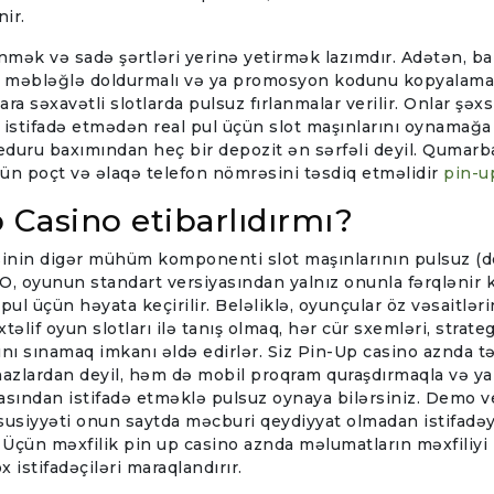
nir.
mək və sadə şərtləri yerinə yetirmək lazımdır. Adətən, ba
 məbləğlə doldurmalı və ya promosyon kodunu kopyalamalı
ra səxavətli slotlarda pulsuz fırlanmalar verilir. Onlar şəxs
 istifadə etmədən real pul üçün slot maşınlarını oynamağa 
duru baxımından heç bir depozit ən sərfəli deyil. Qumarb
ün poçt və əlaqə telefon nömrəsini təsdiq etməlidir
pin-u
 Casino etibarlıdırmı?
inin digər mühüm komponenti slot maşınlarının pulsuz (
. O, oyunun standart versiyasından yalnız onunla fərqlənir k
l pul üçün həyata keçirilir. Beləliklə, oyunçular öz vəsaitləri
lif oyun slotları ilə tanış olmaq, hər cür sxemləri, strateg
ını sınamaq imkanı əldə edirlər. Siz Pin-Up casino aznda t
hazlardan deyil, həm də mobil proqram quraşdırmaqla və ya
asından istifadə etməklə pulsuz oynaya bilərsiniz. Demo v
susiyyəti onun saytda məcburi qeydiyyat olmadan istifadə
. Üçün məxfilik pin up casino aznda məlumatların məxfiliyi i
ox istifadəçiləri maraqlandırır.