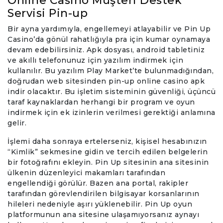
Online Casino Müşteri Destek
Servisi Pin-up
Bir ayna yardımıyla, engellemeyi atlayabilir ve Pin Up
Casino’da gönül rahatlığıyla pra için kumar oynamaya
devam edebilirsiniz. Apk dosyası, android tabletiniz
ve akıllı telefonunuz için yazılım indirmek için
kullanılır. Bu yazılım Play Market’te bulunmadığından,
doğrudan web sitesinden pin-up online casino apk
indir olacaktır. Bu işletim sisteminin güvenliği, üçüncü
taraf kaynaklardan herhangi bir program ve oyun
indirmek için ek izinlerin verilmesi gerektiği anlamına
gelir.
İşlemi daha sonraya ertelerseniz, kişisel hesabınızın
“Kimlik” sekmesine gidin ve tercih edilen belgelerin
bir fotoğrafını ekleyin. Pin Up sitesinin ana sitesinin
ülkenin düzenleyici makamları tarafından
engellendiği görülür. Bazen ana portal, rakipler
tarafından görevlendirilen bilgisayar korsanlarının
hileleri nedeniyle aşırı yüklenebilir. Pin Up oyun
platformunun ana sitesine ulaşamıyorsanız aynayı