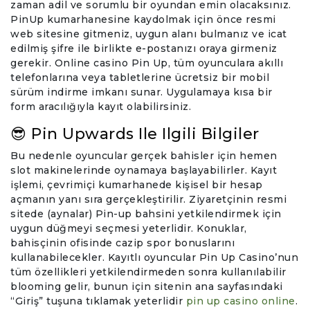
zaman adil ve sorumlu bir oyundan emin olacaksınız.
PinUp kumarhanesine kaydolmak için önce resmi
web sitesine gitmeniz, uygun alanı bulmanız ve icat
edilmiş şifre ile birlikte e-postanızı oraya girmeniz
gerekir. Online casino Pin Up, tüm oyunculara akıllı
telefonlarına veya tabletlerine ücretsiz bir mobil
sürüm indirme imkanı sunar. Uygulamaya kısa bir
form aracılığıyla kayıt olabilirsiniz.
😎 Pin Upwards Ile Ilgili Bilgiler
Bu nedenle oyuncular gerçek bahisler için hemen
slot makinelerinde oynamaya başlayabilirler. Kayıt
işlemi, çevrimiçi kumarhanede kişisel bir hesap
açmanın yanı sıra gerçekleştirilir. Ziyaretçinin resmi
sitede (aynalar) Pin-up bahsini yetkilendirmek için
uygun düğmeyi seçmesi yeterlidir. Konuklar,
bahisçinin ofisinde cazip spor bonuslarını
kullanabilecekler. Kayıtlı oyuncular Pin Up Casino’nun
tüm özellikleri yetkilendirmeden sonra kullanılabilir
blooming gelir, bunun için sitenin ana sayfasındaki
“Giriş” tuşuna tıklamak yeterlidir
pin up casino online
.