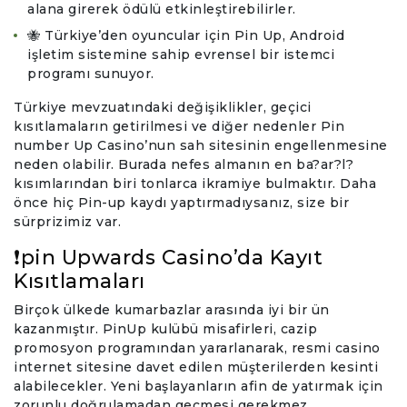
alana girerek ödülü etkinleştirebilirler.
🐝 Türkiye’den oyuncular için Pin Up, Android
işletim sistemine sahip evrensel bir istemci
programı sunuyor.
Türkiye mevzuatındaki değişiklikler, geçici
kısıtlamaların getirilmesi ve diğer nedenler Pin
number Up Casino’nun sah sitesinin engellenmesine
neden olabilir. Burada nefes almanın en ba?ar?l?
kısımlarından biri tonlarca ikramiye bulmaktır. Daha
önce hiç Pin-up kaydı yaptırmadıysanız, size bir
sürprizimiz var.
❗️pin Upwards Casino’da Kayıt
Kısıtlamaları
Birçok ülkede kumarbazlar arasında iyi bir ün
kazanmıştır. PinUp kulübü misafirleri, cazip
promosyon programından yararlanarak, resmi casino
internet sitesine davet edilen müşterilerden kesinti
alabilecekler. Yeni başlayanların afin de yatırmak için
zorunlu doğrulamadan geçmesi gerekmez.