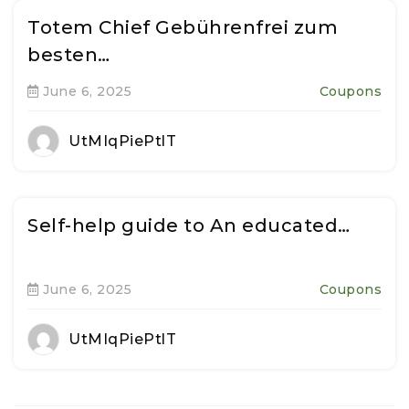
Totem Chief Gebührenfrei zum
besten…
June 6, 2025
Coupons
UtMIqPiePtlT
Self-help guide to An educated…
June 6, 2025
Coupons
UtMIqPiePtlT