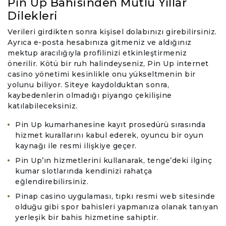
Pin Up Bahisinden Mutlu Yıllar
Dilekleri
Verileri girdikten sonra kişisel dolabınızı girebilirsiniz.
Ayrıca e-posta hesabınıza gitmeniz ve aldığınız
mektup aracılığıyla profilinizi etkinleştirmeniz
önerilir. Kötü bir ruh halindeyseniz, Pin Up internet
casino yönetimi kesinlikle onu yükseltmenin bir
yolunu biliyor. Siteye kaydolduktan sonra,
kaybedenlerin olmadığı piyango çekilişine
katılabileceksiniz.
Pin Up kumarhanesine kayıt prosedürü sırasında
hizmet kurallarını kabul ederek, oyuncu bir oyun
kaynağı ile resmi ilişkiye geçer.
Pin Up’ın hizmetlerini kullanarak, tenge’deki ilginç
kumar slotlarında kendinizi rahatça
eğlendirebilirsiniz.
Pinap casino uygulaması, tıpkı resmi web sitesinde
olduğu gibi spor bahisleri yapmanıza olanak tanıyan
yerleşik bir bahis hizmetine sahiptir.