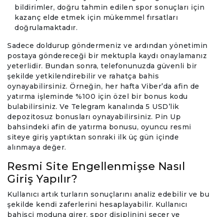
bildirimler, doğru tahmin edilen spor sonuçları için
kazanç elde etmek için mükemmel fırsatları
doğrulamaktadır.
Sadece doldurup göndermeniz ve ardından yönetimin
postaya göndereceği bir mektupla kaydı onaylamanız
yeterlidir. Bundan sonra, telefonunuzda güvenli bir
şekilde yetkilendirebilir ve rahatça bahis
oynayabilirsiniz. Örneğin, her hafta Viber’da afin de
yatırma işleminde %100 için özel bir bonus kodu
bulabilirsiniz. Ve Telegram kanalında 5 USD’lik
depozitosuz bonusları oynayabilirsiniz. Pin Up
bahsindeki afin de yatırma bonusu, oyuncu resmi
siteye giriş yaptıktan sonraki ilk üç gün içinde
alınmaya değer.
Resmi Site Engellenmişse Nasıl
Giriş Yapılır?
Kullanıcı artık turların sonuçlarını analiz edebilir ve bu
şekilde kendi zaferlerini hesaplayabilir. Kullanıcı
bahisçi moduna girer, spor disiplinini seçer ve