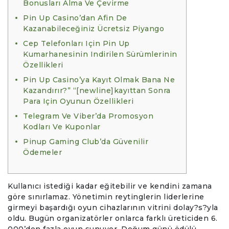
Bonusları Alma Ve Çevirme
Pin Up Casino’dan Afin De
Kazanabileceğiniz Ücretsiz Piyango
Cep Telefonları Için Pin Up
Kumarhanesinin Indirilen Sürümlerinin
Özellikleri
Pin Up Casino’ya Kayıt Olmak Bana Ne
Kazandırır?” “[newline]kayıttan Sonra
Para Için Oyunun Özellikleri
Telegram Ve Viber’da Promosyon
Kodları Ve Kuponlar
Pinup Gaming Club’da Güvenilir
Ödemeler
Kullanıcı istediği kadar eğitebilir ve kendini zamana
göre sınırlamaz. Yönetimin reytinglerin liderlerine
girmeyi başardığı oyun cihazlarının vitrini dolay?s?yla
oldu. Bugün organizatörler onlarca farklı üreticiden 6.