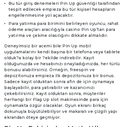
Bu tür giriş denemeleri Pin Up güvenliği tarafından
tespit edilecek empieza bu tür kişisel hesapların
engellenmesine yol açacaktır.
Para yatırma para birimini belirleyen oyuncu, rahat
ödeme araçları aracılığıyla casino Pin Up’tan para
yatırma ve çekme olasılığını dikkate almalıdır.
Deneyimsiz bir acemi bile Pin Up mobil
uygulamalarını kendi başına bir telefona veya tablete
olduk?a kolay bir ?ekilde indirebilir. Kayıt
olduğunuzda ve hesabınızı onayladığınızda, her türlü
bonusu alabilirsiniz. Örneğin, freespin ve
depozitonuza empieza ilk depozitonuza bir bonus.
Sadece kayıt olduktan sonra afin de için oynamaya
başlayabilir, para yatırabilir ve kazancınızı
çekebilirsiniz. Kayıt olduktan sonra, müşteriler
herhangi bir Flag Up slot makinesinde para için
oynamakta özgür olacaklar. Oyun ekranı birkaç
dokunuşla büyütülebiliyor ve makaralı ve çizgili yapı
ekrandan öteye geçmiyor.