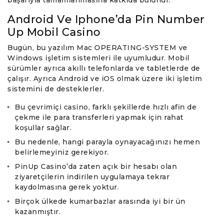
başarıyla tamamlanmasına katkıda bulunur.
Android Ve Iphone’da Pin Number
Up Mobil Casino
Bugün, bu yazılım Mac OPERATING-SYSTEM ve
Windows işletim sistemleri ile uyumludur. Mobil
sürümler ayrıca akıllı telefonlarda ve tabletlerde de
çalışır. Ayrıca Android ve iOS olmak üzere iki işletim
sistemini de desteklerler.
Bu çevrimiçi casino, farklı şekillerde hızlı afin de
çekme ile para transferleri yapmak için rahat
koşullar sağlar.
Bu nedenle, hangi parayla oynayacağınızı hemen
belirlemeyiniz gerekiyor.
PinUp Casino’da zaten açık bir hesabı olan
ziyaretçilerin indirilen uygulamaya tekrar
kaydolmasına gerek yoktur.
Birçok ülkede kumarbazlar arasında iyi bir ün
kazanmıştır.