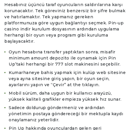
Hesabınız üçüncü taraf oyuncuların saldırılarına karşı
korunacaktır. Tek göreviniz benzersiz bir şifre bulmak
ve hatırlamaktır. Tek yapmanız gereken
platformunuza göre uygun bağlantıyı seçmek. Pin-up
casino indir kurulum dosyasının ardından uygulama
herhangi bir oyun veya program gibi kuruluma
başlayacaktır.
Oyun hesabına transfer yaptıktan sonra, misafir
minimum amount depozito ile oynamak için Pin
Up’taki herhangi bir 777 slot makinesini seçebilir.
Kumarhaneye bahis yapmak için kulüp web sitesine
veya ayna sitesine giriş yapın, bir oyun seçin,
ayarlarını yapın ve “Çevir” at the tıklayın.
Mobil sürüm, daha uygun bir kullanıcı arayüzü,
yüksek kaliteli grafikler empieza yüksek hız sunar.
Sadece doldurup göndermeniz ve ardından
yönetimin postaya göndereceği bir mektupla kaydı
onaylamanız yeterlidir.
Pin Up hakkında oyunculardan gelen geri