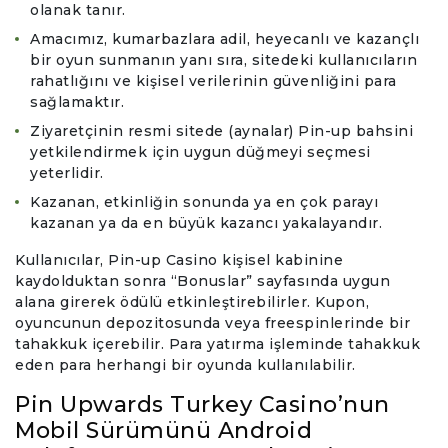
olanak tanır.
Amacımız, kumarbazlara adil, heyecanlı ve kazançlı
bir oyun sunmanın yanı sıra, sitedeki kullanıcıların
rahatlığını ve kişisel verilerinin güvenliğini para
sağlamaktır.
Ziyaretçinin resmi sitede (aynalar) Pin-up bahsini
yetkilendirmek için uygun düğmeyi seçmesi
yeterlidir.
Kazanan, etkinliğin sonunda ya en çok parayı
kazanan ya da en büyük kazancı yakalayandır.
Kullanıcılar, Pin-up Casino kişisel kabinine
kaydolduktan sonra “Bonuslar” sayfasında uygun
alana girerek ödülü etkinleştirebilirler. Kupon,
oyuncunun depozitosunda veya freespinlerinde bir
tahakkuk içerebilir. Para yatırma işleminde tahakkuk
eden para herhangi bir oyunda kullanılabilir.
Pin Upwards Turkey Casino’nun
Mobil Sürümünü Android