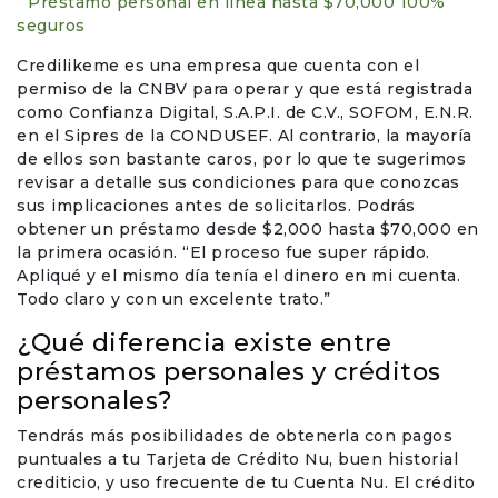
Préstamo personal en línea hasta $70,000 100%
seguros
Events & Entertainment
Credilikeme es una empresa que cuenta con el
permiso de la CNBV para operar y que está registrada
Food, Wine & Restaurants
como Confianza Digital, S.A.P.I. de C.V., SOFOM, E.N.R.
en el Sipres de la CONDUSEF. Al contrario, la mayoría
Financial Services
de ellos son bastante caros, por lo que te sugerimos
revisar a detalle sus condiciones para que conozcas
sus implicaciones antes de solicitarlos. Podrás
Gifts, Flowers & Occasions
obtener un préstamo desde $2,000 hasta $70,000 en
la primera ocasión. “El proceso fue super rápido.
Health & Wellness
Apliqué y el mismo día tenía el dinero en mi cuenta.
Todo claro y con un excelente trato.”
Home & Garden
¿Qué diferencia existe entre
préstamos personales y créditos
Jewelry & Accessories
personales?
Tendrás más posibilidades de obtenerla con pagos
Luxury
puntuales a tu Tarjeta de Crédito Nu, buen historial
crediticio, y uso frecuente de tu Cuenta Nu. El crédito
Miscellaneous