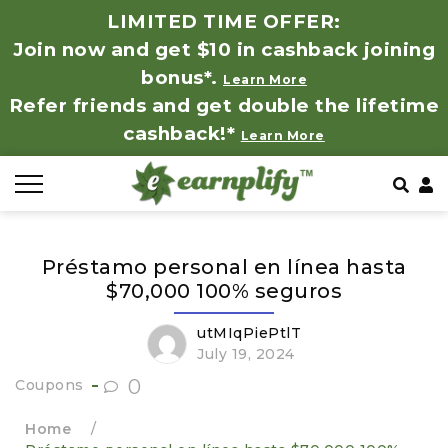
LIMITED TIME OFFER:
Join now and get $10 in cashback joining
All Stores
Store by Category
Refer & Earn
How It Works
bonus*.
Learn More
Refer friends and get double the lifetime
Auto & Tires
Coupon by Categories
Share & Earn
Frequently Asked Questions
cashback!*
Learn More
Baby, Kids & Toys
Contact
Beauty Products
Préstamo personal en línea hasta
Clothing
$70,000 100% seguros
Computer Hardware & Software
utMIqPiePtlT
July 19, 2024
Education, Books & Art Supplies
0
Coupons
Home
/
Electronics & Appliances