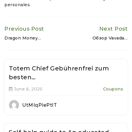
personales.
Previous Post
Next Post
Dragon Money…
Обзор Vavada…
Totem Chief Gebührenfrei zum
besten…
June 6, 2025
Coupons
UtMIqPiePtlT