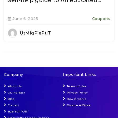
Self-help guide to An educated…
June 6, 2025
Coupons
UtMIqPiePtlT
Company
Important Links
About Us
Terms of Use
Giving Back
Privacy Policy
Blog
How It works
Contact
Disable AdBlock
B2B SUPPORT
Frequently Asked Questions