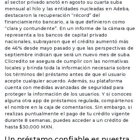
al sector privado anotó en agosto su cuarta suba
mensual al hilo y las entidades nucleadas en Adeba,
Office Products & Business Services
destacaron la recuperación “récord” del
financiamiento bancario, a la que definieron como
“clara y contundente”. En un informe de la cámara que
Pets
representa a los bancos de capital privado
nacionales, subrayaron que el crédito aumentó más
Phones & Accessories
de 46% desde mayo pasado y que las perspectivas de
septiembre indican que será un nuevo mes de suba.
Clicredito se asegura de cumplir con las normativas
Seasonal
locales y brinda toda la información necesaria sobre
los términos del préstamo antes de que el usuario
Shoes & Bags
acepte cualquier acuerdo. Además, su plataforma
cuenta con medidas avanzadas de seguridad para
proteger la información de los usuarios. Y si conoces
Shop Black
alguna otra app de préstamos regulada, compártenos
el nombre en la caja de comentarios. Sin embargo, si
Sports & Outdoors
realizas puntualmente el pago de tu crédito vigente
durante 8 semanas, puedes acceder a un crédito de
Subscription Services
hasta $30,000 MXN.
Un préstamo confiable es nuestra