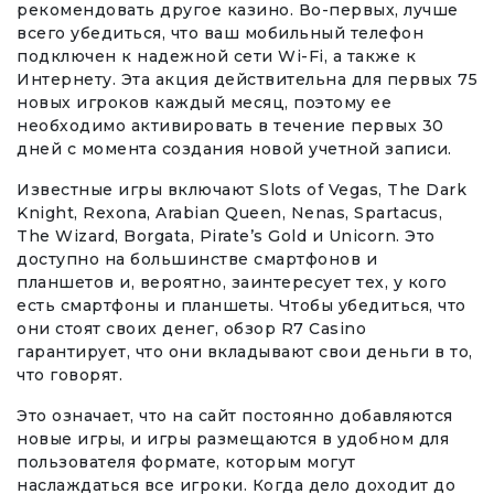
Travel & Vacation
рекомендовать другое казино. Во-первых, лучше
всего убедиться, что ваш мобильный телефон
подключен к надежной сети Wi-Fi, а также к
Интернету. Эта акция действительна для первых 75
новых игроков каждый месяц, поэтому ее
необходимо активировать в течение первых 30
дней с момента создания новой учетной записи.
Известные игры включают Slots of Vegas, The Dark
Knight, Rexona, Arabian Queen, Nenas, Spartacus,
The Wizard, Borgata, Pirate’s Gold и Unicorn. Это
доступно на большинстве смартфонов и
планшетов и, вероятно, заинтересует тех, у кого
есть смартфоны и планшеты. Чтобы убедиться, что
они стоят своих денег, обзор R7 Casino
гарантирует, что они вкладывают свои деньги в то,
что говорят.
Это означает, что на сайт постоянно добавляются
новые игры, и игры размещаются в удобном для
пользователя формате, которым могут
наслаждаться все игроки. Когда дело доходит до