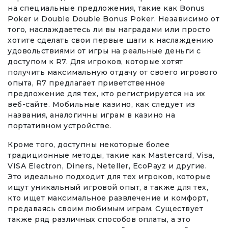
на специальные предложения, такие как Bonus
Poker и Double Double Bonus Poker. Независимо от
того, наслаждаетесь ли вы наградами или просто
хотите сделать свои первые шаги к наслаждению
удовольствиями от игры на реальные деньги с
доступом к R7. Для игроков, которые хотят
получить максимальную отдачу от своего игрового
опыта, R7 предлагает приветственное
предложение для тех, кто регистрируется на их
веб-сайте. Мобильные казино, как следует из
названия, аналогичны играм в казино на
портативном устройстве.
Кроме того, доступны некоторые более
традиционные методы, такие как Mastercard, Visa,
VISA Electron, Diners, Neteller, EcoPayz и другие.
Это идеально подходит для тех игроков, которые
ищут уникальный игровой опыт, а также для тех,
кто ищет максимальное развлечение и комфорт,
предаваясь своим любимым играм. Существует
также ряд различных способов оплаты, а это