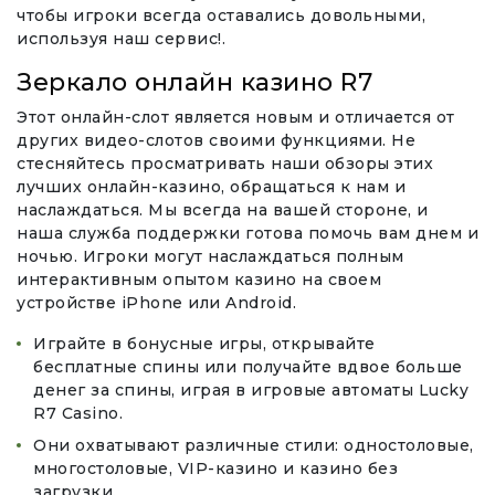
чтобы игроки всегда оставались довольными,
используя наш сервис!.
Зеркало онлайн казино R7
Этот онлайн-слот является новым и отличается от
других видео-слотов своими функциями. Не
стесняйтесь просматривать наши обзоры этих
лучших онлайн-казино, обращаться к нам и
наслаждаться. Мы всегда на вашей стороне, и
наша служба поддержки готова помочь вам днем и
ночью. Игроки могут наслаждаться полным
интерактивным опытом казино на своем
устройстве iPhone или Android.
Играйте в бонусные игры, открывайте
бесплатные спины или получайте вдвое больше
денег за спины, играя в игровые автоматы Lucky
R7 Casino.
Они охватывают различные стили: одностоловые,
многостоловые, VIP-казино и казино без
загрузки.