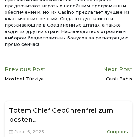
предпочитают играть с новейшим программным
обеспечением, но R7 Casino предлагает лучшее из
классических версий. Сюда входят клиенты,
проживающие в Соединенных Штатах, а также
люди из других стран. Наслаждайтесь огромным
выбором бездепозитных бонусов за регистрацию
прямо сейчас!
Previous Post
Next Post
Mostbet Türkiye…
Canlı Bahis
Totem Chief Gebührenfrei zum
besten…
June 6, 2025
Coupons