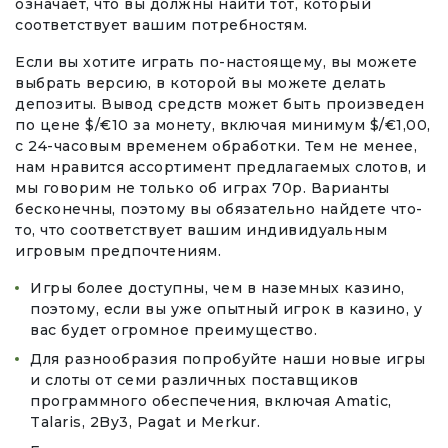
означает, что вы должны найти тот, который
соответствует вашим потребностям.
Если вы хотите играть по-настоящему, вы можете
выбрать версию, в которой вы можете делать
депозиты. Вывод средств может быть произведен
по цене $/€10 за монету, включая минимум $/€1,00,
с 24-часовым временем обработки. Тем не менее,
нам нравится ассортимент предлагаемых слотов, и
мы говорим не только об играх 70p. Варианты
бесконечны, поэтому вы обязательно найдете что-
то, что соответствует вашим индивидуальным
игровым предпочтениям.
Игры более доступны, чем в наземных казино,
поэтому, если вы уже опытный игрок в казино, у
вас будет огромное преимущество.
Для разнообразия попробуйте наши новые игры
и слоты от семи различных поставщиков
программного обеспечения, включая Amatic,
Talaris, 2By3, Pagat и Merkur.