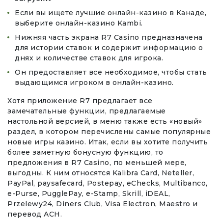
Если вы ищете лучшие онлайн-казино в Канаде,
выберите онлайн-казино Kambi.
Нижняя часть экрана R7 Casino предназначена
для истории ставок и содержит информацию о
днях и количестве ставок для игрока.
Он предоставляет все необходимое, чтобы стать
выдающимся игроком в онлайн-казино.
Хотя приложение R7 предлагает все
замечательные функции, предлагаемые
настольной версией, в меню также есть «новый»
раздел, в котором перечислены самые популярные
новые игры казино. Итак, если вы хотите получить
более заметную бонусную функцию, то
предложения в R7 Casino, по меньшей мере,
выгодны. К ним относятся Kalibra Card, Neteller,
PayPal, paysafecard, Postepay, eChecks, Multibanco,
e-Purse, PugglePay, e-Stamp, Skrill, iDEAL,
Przelewy24, Diners Club, Visa Electron, Maestro и
перевод ACH.