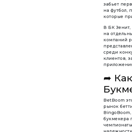
забьет перв
на футбол, 
которые пр
В БК Зенит
на отдельн
компаний р
представле
среди конк
клиентов, з
приложения
➦ Ка
Букм
BetBoom это
рынок бетти
BingoBoom, 
букмекера 
чемпионаты
надежности