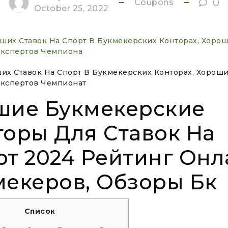
0
Coupons
October 25, 2022
чших Ставок На Спорт В Букмекерских Конторах, Хоро
Экспертов Чемпиона
ших Ставок На Спорт В Букмекерских Конторах, Хорош
Экспертов Чемпионат
шие Букмекерские
торы Для Ставок На
рт 2024 Рейтинг Он
мекеров, Обзоры Бк
Список