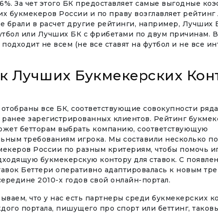
6%. За чет этого БК предоставляет самые выгодные к
их букмекеров России и по праву возглавляет рейтинг
е брали в расчет другие рейтинги, например, Лучших 
утбол или Лучших БК с фрибетами по двум причинам. 
 подходит не всем (не все ставят на футбол и не все и
.
к Лучших Букмекерских Кон
 отобраны все БК, соответствующие совокупности ряд
и ранее зарегистрированных клиентов. Рейтинг букме
ожет бетторам выбрать компанию, соответствующую
ьным требованиям игрока. Мы составили несколько п
мекеров России по разным критериям, чтобы помочь и
дходящую букмекерскую контору для ставок. С появле
тавок Беттери оперативно адаптировалась к новым тре
середине 2010-х годов свой онлайн-портал.
ываем, что у нас есть партнеры среди букмекерских к
ждого портала, пишущего про спорт или беттинг, таков