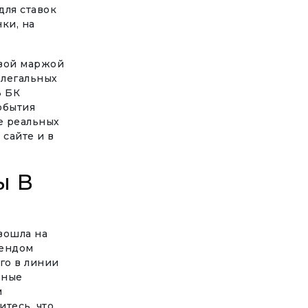
для ставок
ки, на
евой маржой
 легальных
В БК
обытия
е реальных
сайте и в
ы В
вошла на
рендом
го в линии
ьные
м
тесь, что