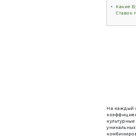
Какие Б
Ставок 
На каждый 
коэффициен
культурные
уникальных
комбинирова