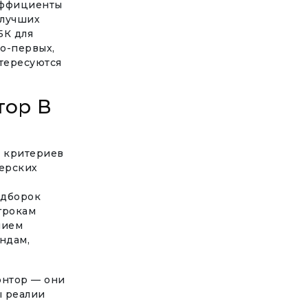
оэффициенты
 лучших
БК для
Во-первых,
нтересуются
тор В
а критериев
керских
одборок
грокам
нием
ндам,
онтор — они
ы реалии