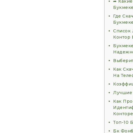
➦ Какие
Букмеке
Где Ска
Букмек
Список 
Контор 
Букмеке
Надежн
Выберит
Как Ска
На Теле
Коэффи
Лучшие
Как Про
Иденти
Контор
Топ-10 
Бк Фонб