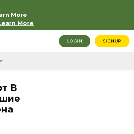
arn More
Learn More
LOGIN
SIGNUP
рт В
ошие
она