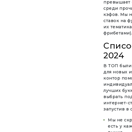
превышает 
среди проч
кэфов. Мы н
ставок на ф
их тематика
фрибетами)
Списо
2024
В ТОП были
для новых 
контор пом
индивидуал
лучших бук
выбрать по
интернет-с
запустив в 
Мы не скр
есть у ка