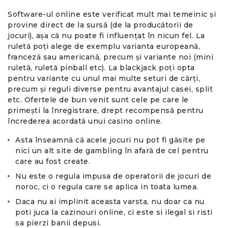
Software-ul online este verificat mult mai temeinic și
provine direct de la sursă (de la producătorii de
jocuri), așa că nu poate fi influențat în nicun fel. La
ruletă poți alege de exemplu varianta europeană,
franceză sau americană, precum și variante noi (mini
ruletă, ruletă pinball etc). La blackjack poți opta
pentru variante cu unul mai multe seturi de cărți,
precum și reguli diverse pentru avantajul casei, split
etc. Ofertele de bun venit sunt cele pe care le
primești la înregistrare, drept recompensă pentru
încrederea acordată unui casino online.
Asta înseamnă că acele jocuri nu pot fi găsite pe
nici un alt site de gambling în afară de cel pentru
care au fost create.
Nu este o regula impusa de operatorii de jocuri de
noroc, ci o regula care se aplica in toata lumea.
Daca nu ai implinit aceasta varsta, nu doar ca nu
poti juca la cazinouri online, ci este si ilegal si risti
sa pierzi banii depusi.