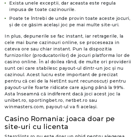
Exista unele exceptii, dar aceasta este regula
impusa de toate cazinourile.
Poate te întrebi de unde provin toate aceste jocuri,
și de ce găsim același joc pe mai multe site-uri.
In plus, depunerile se fac instant, iar retragerile, la
cele mai bune cazinouri online, se proceseaza in
cateva ore sau chiar instant. Pun la dispozitia
furnizorilor (producatorilor) de jocuri platforma lor de
casino online. În al doilea rând, de multe ori providerii
sunt cei care stabilesc payout-ul dintr-un joc și nu
cazinoul. Acest lucru este important de precizat
pentru că cei de la NetEnt sunt recunoscuți pentru
payout-urile foarte ridicate care ajung până la 99%.
Asta înseamnă că indiferent dacă joci acest joc la
unibet.ro, sportingbet.ro, netbet.ro sau
winmasters.com, payout-ul va fi același.
Casino Romania: joaca doar pe
site-uri cu licenta
SteroSlots.ro nu este doar un ghid pentru alegerea