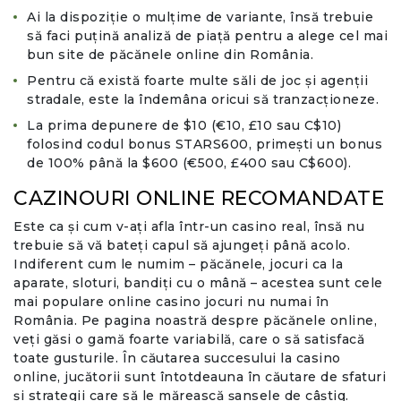
Ai la dispoziție o mulțime de variante, însă trebuie
să faci puțină analiză de piață pentru a alege cel mai
bun site de păcănele online din România.
Pentru că există foarte multe săli de joc și agenții
stradale, este la îndemâna oricui să tranzacționeze.
La prima depunere de $10 (€10, £10 sau C$10)
folosind codul bonus STARS600, primești un bonus
de 100% până la $600 (€500, £400 sau C$600).
CAZINOURI ONLINE RECOMANDATE
Este ca și cum v-ați afla într-un casino real, însă nu
trebuie să vă bateți capul să ajungeți până acolo.
Indiferent cum le numim – păcănele, jocuri ca la
aparate, sloturi, bandiți cu o mână – acestea sunt cele
mai populare online casino jocuri nu numai în
România. Pe pagina noastră despre păcănele online,
veți găsi o gamă foarte variabilă, care o să satisfacă
toate gusturile. În căutarea succesului la casino
online, jucătorii sunt întotdeauna în căutare de sfaturi
și strategii care să le mărească șansele de câștig.