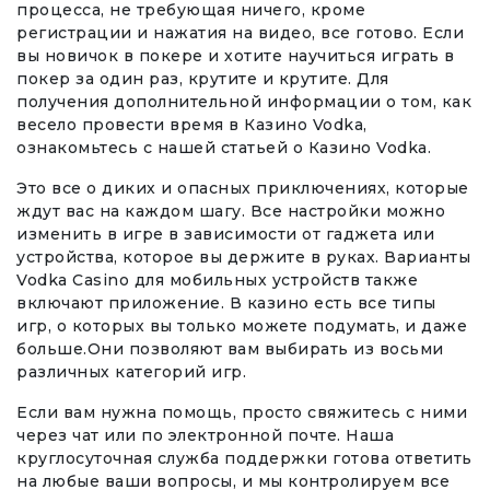
процесса, не требующая ничего, кроме
регистрации и нажатия на видео, все готово. Если
вы новичок в покере и хотите научиться играть в
покер за один раз, крутите и крутите. Для
получения дополнительной информации о том, как
весело провести время в Казино Vodka,
ознакомьтесь с нашей статьей о Казино Vodka.
Это все о диких и опасных приключениях, которые
ждут вас на каждом шагу. Все настройки можно
изменить в игре в зависимости от гаджета или
устройства, которое вы держите в руках. Варианты
Vodka Casino для мобильных устройств также
включают приложение. В казино есть все типы
игр, о которых вы только можете подумать, и даже
больше.Они позволяют вам выбирать из восьми
различных категорий игр.
Если вам нужна помощь, просто свяжитесь с ними
через чат или по электронной почте. Наша
круглосуточная служба поддержки готова ответить
на любые ваши вопросы, и мы контролируем все