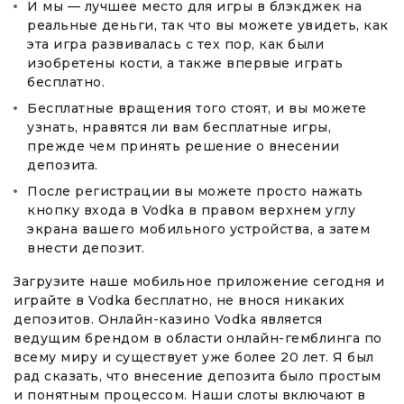
И мы — лучшее место для игры в блэкджек на
реальные деньги, так что вы можете увидеть, как
эта игра развивалась с тех пор, как были
изобретены кости, а также впервые играть
бесплатно.
Бесплатные вращения того стоят, и вы можете
узнать, нравятся ли вам бесплатные игры,
прежде чем принять решение о внесении
депозита.
После регистрации вы можете просто нажать
кнопку входа в Vodka в правом верхнем углу
экрана вашего мобильного устройства, а затем
внести депозит.
Загрузите наше мобильное приложение сегодня и
играйте в Vodka бесплатно, не внося никаких
депозитов. Онлайн-казино Vodka является
ведущим брендом в области онлайн-гемблинга по
всему миру и существует уже более 20 лет. Я был
рад сказать, что внесение депозита было простым
и понятным процессом. Наши слоты включают в