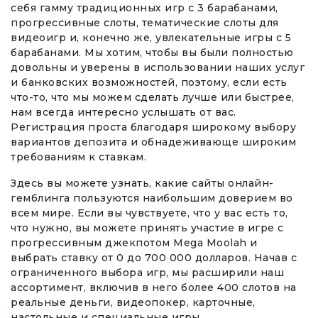
себя гамму традиционных игр с 3 барабанами,
прогрессивные слоты, тематические слоты для
видеоигр и, конечно же, увлекательные игры с 5
барабанами. Мы хотим, чтобы вы были полностью
довольны и уверены в использовании наших услуг
и банковских возможностей, поэтому, если есть
что-то, что мы можем сделать лучше или быстрее,
нам всегда интересно услышать от вас.
Регистрация проста благодаря широкому выбору
вариантов депозита и обнадеживающе широким
требованиям к ставкам.
Здесь вы можете узнать, какие сайты онлайн-
гемблинга пользуются наибольшим доверием во
всем мире. Если вы чувствуете, что у вас есть то,
что нужно, вы можете принять участие в игре с
прогрессивным джекпотом Mega Moolah и
выбрать ставку от 0 до 700 000 долларов. Начав с
ограниченного выбора игр, мы расширили наш
ассортимент, включив в него более 400 слотов на
реальные деньги, видеопокер, карточные,
настольные и специальные игры.