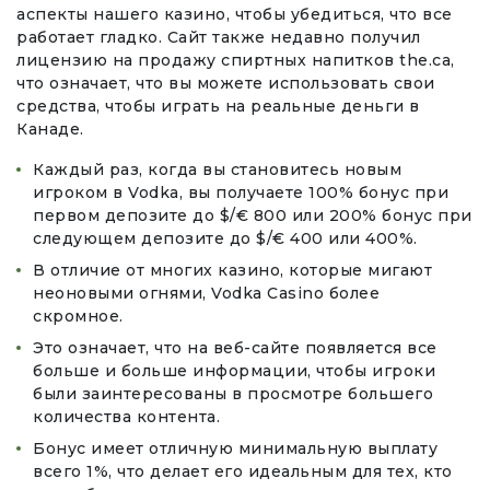
аспекты нашего казино, чтобы убедиться, что все
работает гладко. Сайт также недавно получил
лицензию на продажу спиртных напитков the.ca,
что означает, что вы можете использовать свои
средства, чтобы играть на реальные деньги в
Канаде.
Каждый раз, когда вы становитесь новым
игроком в Vodka, вы получаете 100% бонус при
первом депозите до $/€ 800 или 200% бонус при
следующем депозите до $/€ 400 или 400%.
В отличие от многих казино, которые мигают
неоновыми огнями, Vodka Casino более
скромное.
Это означает, что на веб-сайте появляется все
больше и больше информации, чтобы игроки
были заинтересованы в просмотре большего
количества контента.
Бонус имеет отличную минимальную выплату
всего 1%, что делает его идеальным для тех, кто