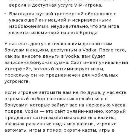
версия и доступная услуга VIP-игрока.
Благодаря жуткой трехмерной обстановке с
ужасающей анимацией и искривленными
изображениями, неудивительно, что эта игра
является изюминкой нашего бренда.
У вас есть доступ к нескольким депозитным
бонусам и акциям, доступным в Vodka. После того,
как вы внесете деньги в Vodka, вам будет
зачислена бонусная сумма. Сайт имеет уникальный
интерфейс, который оптимизирует игры,
поскольку он не предназначен для мобильных
устройств.
Если игровые автоматы вам не по душе, у нас есть
огромный выбор настольных онлайн-игр с
бонусами, которые займут вас на несколько часов
подряд. Vodka — это сайт онлайн-казино, который
предлагает сотни захватывающих игр казино,
включая различные виды игр казино, игровые
автоматы, игры в покер, скретч-карты, игры в