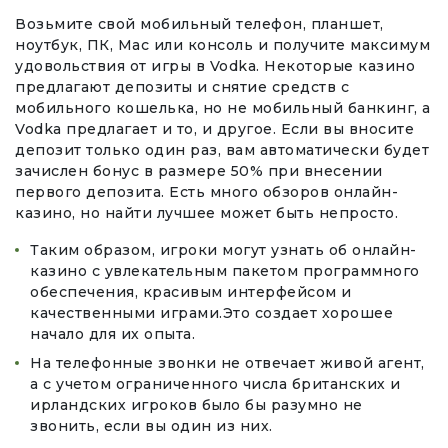
Возьмите свой мобильный телефон, планшет,
ноутбук, ПК, Mac или консоль и получите максимум
удовольствия от игры в Vodka. Некоторые казино
предлагают депозиты и снятие средств с
мобильного кошелька, но не мобильный банкинг, а
Vodka предлагает и то, и другое. Если вы вносите
депозит только один раз, вам автоматически будет
зачислен бонус в размере 50% при внесении
первого депозита. Есть много обзоров онлайн-
казино, но найти лучшее может быть непросто.
Таким образом, игроки могут узнать об онлайн-
казино с увлекательным пакетом программного
обеспечения, красивым интерфейсом и
качественными играми.Это создает хорошее
начало для их опыта.
На телефонные звонки не отвечает живой агент,
а с учетом ограниченного числа британских и
ирландских игроков было бы разумно не
звонить, если вы один из них.