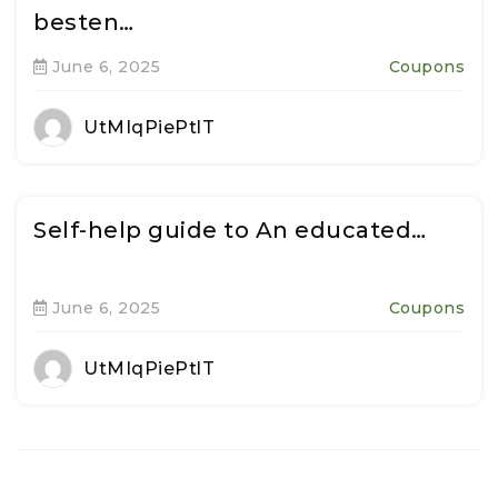
besten…
June 6, 2025
Coupons
UtMIqPiePtlT
Self-help guide to An educated…
June 6, 2025
Coupons
UtMIqPiePtlT