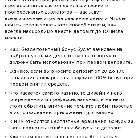
прогрессивных слотов до классических и
прогрессивных джекпотов — вас ждут
всевозможные игры на реальные деньги. Чтобы
начать использовать этот способ оплаты, вам
всегда необходимо внести депозит до 10 числа
месяца.
Ваш бездепозитный бонус будет зачислен на
выбранную вами депозитную платформу и
должен быть использован при первом депозите.
Однако, если вы вносите депозит от 20 до 100
канадских долларов, вы получите 100% бонус при
первом снятии средств.
Что касается самого казино, то дизайн у него
современный и профессиональный, и на него
стоит обратить внимание тем, кто любит простые
в использовании приложения для казино.
К ним относятся бесплатные вращения, бонусы за
матч, варианты кэшбэка и бонусы за депозит.
Клиентам доступны два уровня: бесплатная