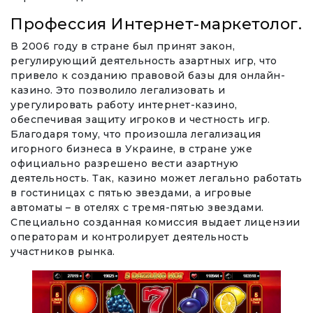
Профессия Интернет-маркетолог.
В 2006 году в стране был принят закон,
регулирующий деятельность азартных игр, что
привело к созданию правовой базы для онлайн-
казино. Это позволило легализовать и
урегулировать работу интернет-казино,
обеспечивая защиту игроков и честность игр.
Благодаря тому, что произошла легализация
игорного бизнеса в Украине, в стране уже
официально разрешено вести азартную
деятельность. Так, казино может легально работать
в гостиницах с пятью звездами, а игровые
автоматы – в отелях с тремя-пятью звездами.
Специально созданная комиссия выдает лицензии
операторам и контролирует деятельность
участников рынка.