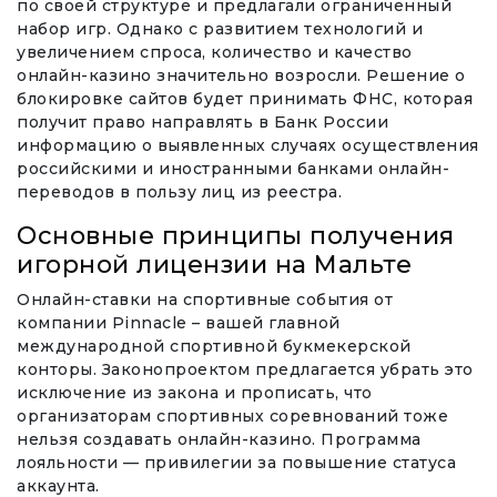
по своей структуре и предлагали ограниченный
набор игр. Однако с развитием технологий и
увеличением спроса, количество и качество
онлайн-казино значительно возросли. Решение о
блокировке сайтов будет принимать ФНС, которая
получит право направлять в Банк России
информацию о выявленных случаях осуществления
российскими и иностранными банками онлайн-
переводов в пользу лиц из реестра.
Основные принципы получения
игорной лицензии на Мальте
Онлайн-ставки на спортивные события от
компании Pinnacle – вашей главной
международной спортивной букмекерской
конторы. Законопроектом предлагается убрать это
исключение из закона и прописать, что
организаторам спортивных соревнований тоже
нельзя создавать онлайн-казино. Программа
лояльности — привилегии за повышение статуса
аккаунта.