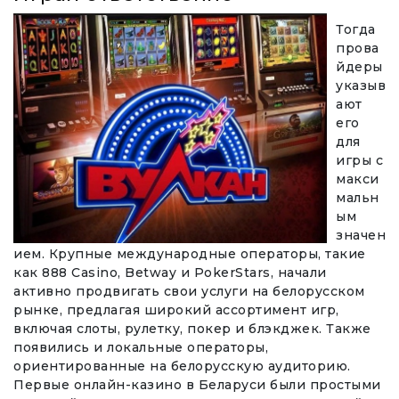
Тогда
прова
йдеры
указыв
ают
его
для
игры с
макси
мальн
ым
значен
ием. Крупные международные операторы, такие
как 888 Casino, Betway и PokerStars, начали
активно продвигать свои услуги на белорусском
рынке, предлагая широкий ассортимент игр,
включая слоты, рулетку, покер и блэкджек. Также
появились и локальные операторы,
ориентированные на белорусскую аудиторию.
Первые онлайн-казино в Беларуси были простыми