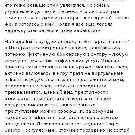
что тоже раньше этим увлекался, но жизнь
ухудшилась до такой степени, что он проиграл
семизначную сумму и растерял всех друзей, только
жена осталась с ним. Тогда я все еще лелеял
надежду отыграться и даже заработать.
Не надо быть вундеркиндом, чтобы “организовать”
в Интернете электронное казино, нелегальную
лотерею, фиктивную брокерскую контору – любую
фирму по оказанию мифических услуг. Многие
клиенты сети попадаются на крючок мошенников,
активно включаясь в игру, тратя на виртуальные
забавы нередко значительные денежные суммы,
определенная часть которых последними
присваивается. Данный вид преступности
отличается высокой латентностью и низкой
раскрываемостью, так как указанные
преступления можно совершить за секунды,
находясь от объекта посягательства на другом
конце света. Деловое интернет-издание Login
Casino – регулярный источник последних новостей