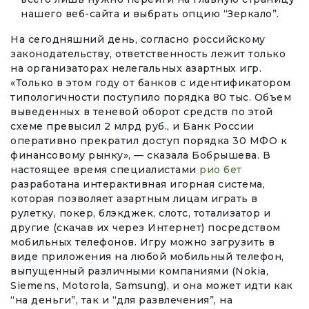
нашего веб-сайта и выбрать опцию “Зеркало”.
На сегодняшний день, согласно российскому
законодательству, ответственность лежит только
на организаторах нелегальных азартных игр.
«Только в этом году от банков с идентификатором
типологичности поступило порядка 80 тыс. Объем
выведенных в теневой оборот средств по этой
схеме превысил 2 млрд руб., и Банк России
оперативно прекратил доступ порядка 30 МФО к
финансовому рынку», — сказала Бобрышева. В
настоящее время специалистами
рио бет
разработана интерактивная игорная система,
которая позволяет азартным лицам играть в
рулетку, покер, блэкджек, слотс, тотализатор и
другие (скачав их через Интернет) посредством
мобильных телефонов. Игру можно загрузить в
виде приложения на любой мобильный телефон,
выпущенный различными компаниями (Nokia,
Siemens, Motorola, Samsung), и она может идти как
“на деньги”, так и “для развлечения”, на