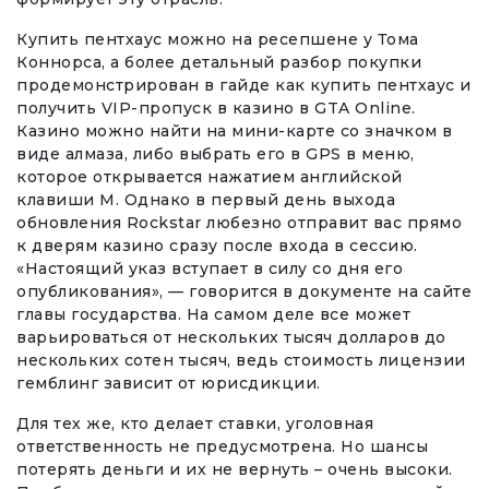
Купить пентхаус можно на ресепшене у Тома
Коннорса, а более детальный разбор покупки
продемонстрирован в гайде как купить пентхаус и
получить VIP-пропуск в казино в GTA Online.
Казино можно найти на мини-карте со значком в
виде алмаза, либо выбрать его в GPS в меню,
которое открывается нажатием английской
клавиши M. Однако в первый день выхода
обновления Rockstar любезно отправит вас прямо
к дверям казино сразу после входа в сессию.
«Настоящий указ вступает в силу со дня его
опубликования», — говорится в документе на сайте
главы государства. На самом деле все может
варьироваться от нескольких тысяч долларов до
нескольких сотен тысяч, ведь стоимость лицензии
гемблинг зависит от юрисдикции.
Для тех же, кто делает ставки, уголовная
ответственность не предусмотрена. Но шансы
потерять деньги и их не вернуть – очень высоки.