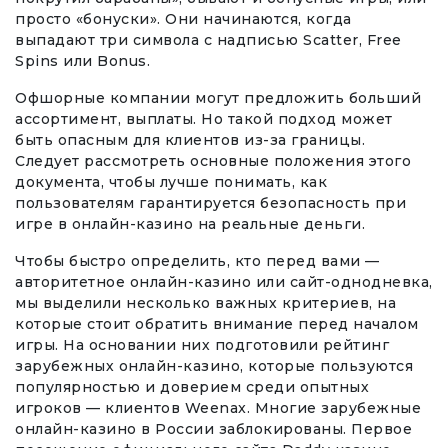
просто «бонуски». Они начинаются, когда
выпадают три символа с надписью Scatter, Free
Spins или Bonus.
Офшорные компании могут предложить больший
ассортимент, выплаты. Но такой подход может
быть опасным для клиентов из-за границы.
Следует рассмотреть основные положения этого
документа, чтобы лучше понимать, как
пользователям гарантируется безопасность при
игре в онлайн-казино на реальные деньги.
Чтобы быстро определить, кто перед вами —
авторитетное онлайн-казино или сайт-однодневка,
мы выделили несколько важных критериев, на
которые стоит обратить внимание перед началом
игры. На основании них подготовили рейтинг
зарубежных онлайн-казино, которые пользуются
популярностью и доверием среди опытных
игроков — клиентов Weenax. Многие зарубежные
онлайн-казино в России заблокированы. Первое