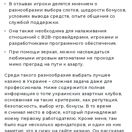
В отзывах игроки делятся мнением о
разнообразии выбора слотов, щедрости бонусов,
условиях вывода средств, опыте общения со
службой поддержки.
Она также необходима для налаживания
отношений с B2B-провайдерами, игроками и
разработчиками программного обеспечения.
При помощи зеркал, можно наслаждаться
любимыми игровым автоматами не проходя
мимо преград на пути к азарту.
Среди такого разнообразия выбрать лучшее
казино в Украине – сложная задача даже для
профессионала. Ниже содержится полная
информация о топе украинских азартных клубов,
основанная на таких критериях, как репутация,
безопасность, выбор игр, бонусы. В то время
я снимал место в офисе, который принадлежал
моему первому работодателю. Кроме меня, там
было еще несколько арендаторов, и один из них
заметил, что я сижу на сайте казино. Он рассказал,