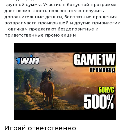
крупной суммы. Участие в бонусной программе
дает возможность пользователю получить
дополнительные деньги, бесплатные вращения,
возврат части проигрышей и другие привилегии.
Новичкам предлагают бездепозитные и
приветственные промо акции.
Играй ответственно