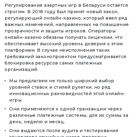
Регулирование азартных игр в Беларуси остается
строгим. В 2018 году был принят новый закон,
регулирующий онлайн-казино, который ввел ряд
важных изменений, направленных на повышение
прозрачности и защиты игроков. Операторы
онлайн-казино обязаны получать лицензии, что
обеспечивает высокий уровень доверия к этим
платформам. В случае неисполнения таких
требований законопроектом предусматривается
блокировка ресурсов самих платежных
организаций.
Мы предлагаем не только широкий выбор
уровней ставок и стилей рулетки, но ряд
инновационных разновидностей этой онлайн-
игры.
Они применяются к одной транзакции через
различные платежные системы, для их суммы за
день, неделю и месяц.
Они выдаются после аудита и тестирования
генератора случайных чисел, проверки