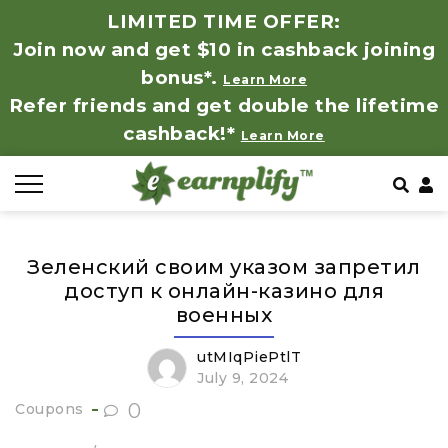
LIMITED TIME OFFER:
Join now and get $10 in cashback joining
All Stores
Store by Category
Refer & Earn
How It Works
bonus*.
Learn More
Refer friends and get double the lifetime
Auto & Tires
Coupon by Categories
Share & Earn
Frequently Asked Questions
cashback!*
Learn More
Baby, Kids & Toys
Contact
Beauty Products
Зеленский своим указом запретил
Clothing
доступ к онлайн-казино для
военных
Computer Hardware & Software
utMIqPiePtlT
July 9, 2024
Education, Books & Art Supplies
0
Coupons
Electronics & Appliances