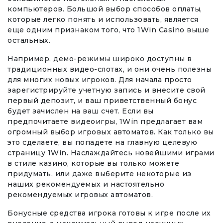
компьютеров. Большой выбор способов оплаты,
которые легко понять и использовать, является
еще одним признаком того, что 1Win Casino выше
остальных.
Например, демо-режимы широко доступны в
традиционных видео-слотах, и они очень полезны
для многих новых игроков. Для начала просто
зарегистрируйте учетную запись и внесите свой
первый депозит, и ваш приветственный бонус
будет зачислен на ваш счет. Если вы
предпочитаете видеоигры, 1Win предлагает вам
огромный выбор игровых автоматов. Как только вы
это сделаете, вы попадете на главную целевую
страницу 1Win. Наслаждайтесь новейшими играми
в стиле казино, которые вы только можете
придумать, или даже выберите некоторые из
наших рекомендуемых и настоятельно
рекомендуемых игровых автоматов.
Бонусные средства игрока готовы к игре после их