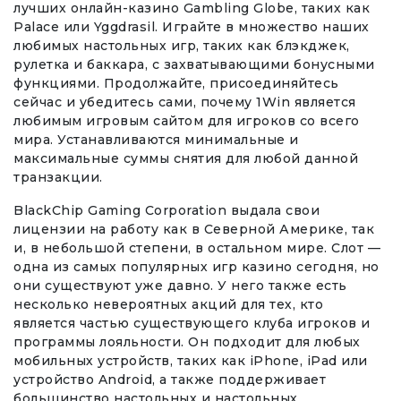
лучших онлайн-казино Gambling Globe, таких как
Palace или Yggdrasil. Играйте в множество наших
любимых настольных игр, таких как блэкджек,
рулетка и баккара, с захватывающими бонусными
функциями. Продолжайте, присоединяйтесь
сейчас и убедитесь сами, почему 1Win является
любимым игровым сайтом для игроков со всего
мира. Устанавливаются минимальные и
максимальные суммы снятия для любой данной
транзакции.
BlackChip Gaming Corporation выдала свои
лицензии на работу как в Северной Америке, так
и, в небольшой степени, в остальном мире. Слот —
одна из самых популярных игр казино сегодня, но
они существуют уже давно. У него также есть
несколько невероятных акций для тех, кто
является частью существующего клуба игроков и
программы лояльности. Он подходит для любых
мобильных устройств, таких как iPhone, iPad или
устройство Android, а также поддерживает
большинство настольных и настольных