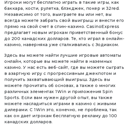
Игроки могут бесплатно играть в такие игры, как
баккара, кости, рулетка, блэкджек, покер и 32red.
Независимо от того, выиграете вы или нет, вы
всегда можете забрать свой выигрыш и внести его
прямо на свой счет в спин-казино. CasinoExpress
предлагает новым игрокам приветственный бонус
до 200 канадских долларов. Те, кто играл в онлайн-
казино, наверняка уже сталкивались с Зодиаком.
Здесь вы можете найти лучшие игровые автоматы
онлайн, которые вы можете найти в наземных
казино. У нас есть веб-сайт, где вы можете сыграть
в азартную игру с прогрессивным джекпотом и
получить захватывающий выигрыш. Здесь вы
можете прочитать об основах, а также о многих
различных элементах 1Win и приложения Spin
Sports. Если вам нужен другой опыт, вы также
можете насладиться играми в казино с живыми
дилерами. С 1Win это, конечно, не проблема, так
как он дает игрокам бесплатную рекламу до 100
канадских долларов.