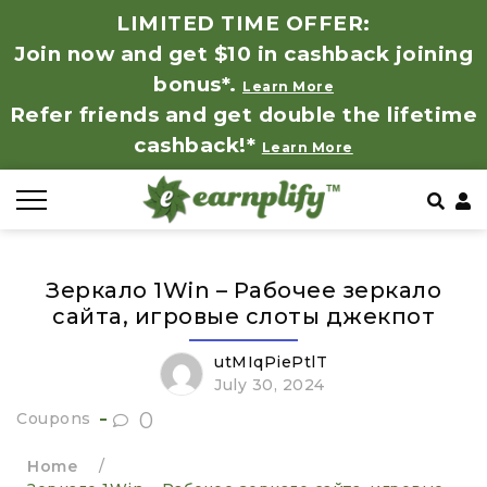
LIMITED TIME OFFER:
Join now and get $10 in cashback joining
All Stores
Store by Category
Refer & Earn
How It Works
bonus*.
Learn More
Refer friends and get double the lifetime
Auto & Tires
Coupon by Categories
Share & Earn
Frequently Asked Questions
cashback!*
Learn More
Baby, Kids & Toys
Contact
Beauty Products
Зеркало 1Win – Рабочее зеркало
Clothing
сайта, игровые слоты джекпот
Computer Hardware & Software
utMIqPiePtlT
July 30, 2024
Education, Books & Art Supplies
0
Coupons
Home
/
Electronics & Appliances