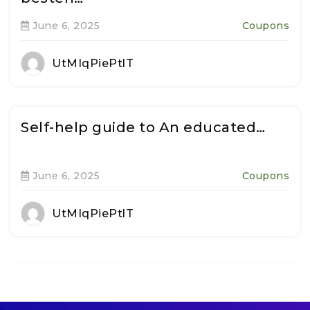
June 6, 2025
Coupons
UtMIqPiePtlT
Self-help guide to An educated…
June 6, 2025
Coupons
UtMIqPiePtlT