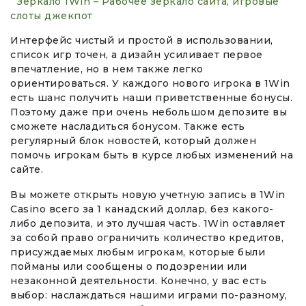
Зеркало 1Win – Рабочее зеркало сайта, игровые
слоты джекпот
Events & Entertainment
Интерфейс чистый и простой в использовании,
список игр точен, а дизайн усиливает первое
Food, Wine & Restaurants
впечатление, но в нем также легко
ориентироваться. У каждого нового игрока в 1Win
Financial Services
есть шанс получить наши приветственные бонусы.
Поэтому даже при очень небольшом депозите вы
сможете насладиться бонусом. Также есть
Gifts, Flowers & Occasions
регулярный блок новостей, который должен
помочь игрокам быть в курсе любых изменений на
Health & Wellness
сайте.
Вы можете открыть новую учетную запись в 1Win
Home & Garden
Casino всего за 1 канадский доллар, без какого-
либо депозита, и это лучшая часть. 1Win оставляет
Jewelry & Accessories
за собой право ограничить количество кредитов,
присуждаемых любым игрокам, которые были
пойманы или сообщены о подозрении или
Luxury
незаконной деятельности. Конечно, у вас есть
выбор: наслаждаться нашими играми по-разному,
Miscellaneous