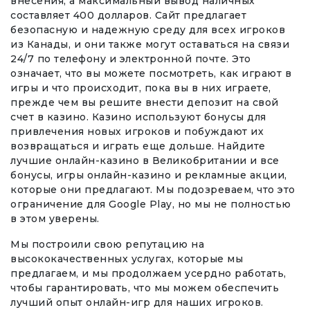
внесения, а максимальный вывод наличных
составляет 400 долларов. Сайт предлагает
безопасную и надежную среду для всех игроков
из Канады, и они также могут оставаться на связи
24/7 по телефону и электронной почте. Это
означает, что вы можете посмотреть, как играют в
игры и что происходит, пока вы в них играете,
прежде чем вы решите внести депозит на свой
счет в казино. Казино используют бонусы для
привлечения новых игроков и побуждают их
возвращаться и играть еще дольше. Найдите
лучшие онлайн-казино в Великобритании и все
бонусы, игры онлайн-казино и рекламные акции,
которые они предлагают. Мы подозреваем, что это
ограничение для Google Play, но мы не полностью
в этом уверены.
Мы построили свою репутацию на
высококачественных услугах, которые мы
предлагаем, и мы продолжаем усердно работать,
чтобы гарантировать, что мы можем обеспечить
лучший опыт онлайн-игр для наших игроков.