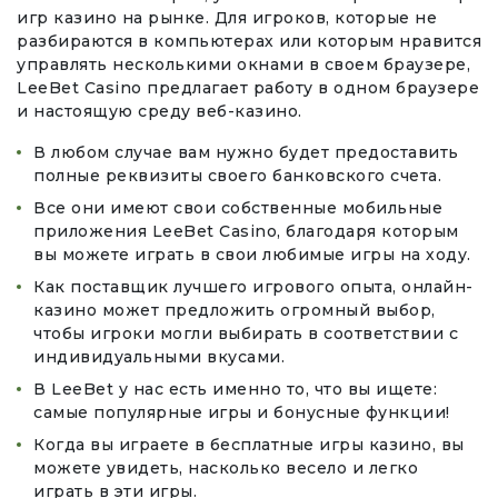
игр казино на рынке. Для игроков, которые не
разбираются в компьютерах или которым нравится
управлять несколькими окнами в своем браузере,
LeeBet Casino предлагает работу в одном браузере
и настоящую среду веб-казино.
В любом случае вам нужно будет предоставить
полные реквизиты своего банковского счета.
Все они имеют свои собственные мобильные
приложения LeeBet Casino, благодаря которым
вы можете играть в свои любимые игры на ходу.
Как поставщик лучшего игрового опыта, онлайн-
казино может предложить огромный выбор,
чтобы игроки могли выбирать в соответствии с
индивидуальными вкусами.
В LeeBet у нас есть именно то, что вы ищете:
самые популярные игры и бонусные функции!
Когда вы играете в бесплатные игры казино, вы
можете увидеть, насколько весело и легко
играть в эти игры.