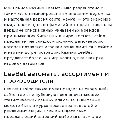
Мобильное казино LeeBet было разработано с
таким же оптимизированным внешним видом, как
и настольная версия сайта. PayPal — это знакомое
имя, а также одна из фамилий, которая осталась на
вершине списка самых узнаваемых брендов,
принимающих биткойны в мире. LeeBet Casino
предлагает не слишком скучную демо-версию,
которая позволяет игрокам ознакомиться с сайтом
и играми до регистрации. Казино LeeBet
предлагает более 560 игр казино, включая ряд
игровых автоматов.
LeeBet автоматы: ассортимент и
производители
LeeBet Casino также имеет раздел на своем веб-
сайте, где они публикуют ряд впечатляющих
статистических данных для сайта, и вы также
можете быть в курсе последних новостей и
рекламных акций. Если вы ищете сайт,
предлагающий широкий выбор игр, вам стоит