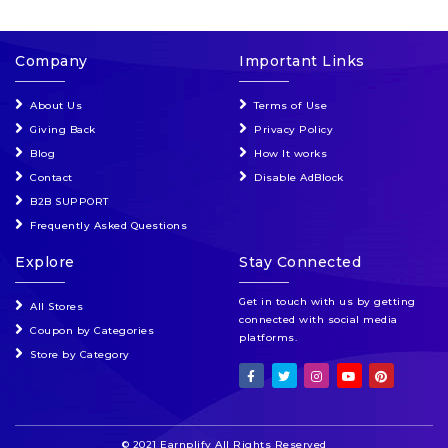
Company
Important Links
About Us
Terms of Use
Giving Back
Privacy Policy
Blog
How It works
Contact
Disable AdBlock
B2B SUPPORT
Frequently Asked Questions
Explore
Stay Connected
Get in touch with us by getting
All Stores
connected with social media
Coupon by Categories
platforms.
Store by Category
© 2021 Earnplify All Rights Reserved