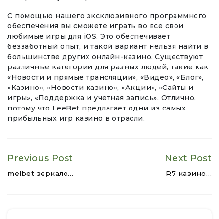
С помощью нашего эксклюзивного программного
обеспечения вы сможете играть во все свои
любимые игры для iOS. Это обеспечивает
беззаботный опыт, и такой вариант нельзя найти в
большинстве других онлайн-казино. Существуют
различные категории для разных людей, такие как
«Новости и прямые трансляции», «Видео», «Блог»,
«Казино», «Новости казино», «Акции», «Сайты и
игры», «Поддержка и учетная запись». Отлично,
потому что LeeBet предлагает одни из самых
прибыльных игр казино в отрасли.
Previous Post
Next Post
melbet зеркало…
R7 казино…