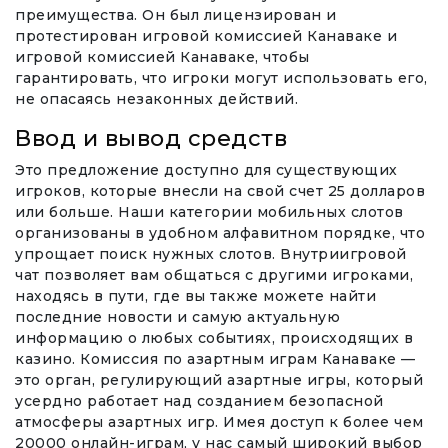
преимущества. Он был лицензирован и
протестирован игровой комиссией Канаваке и
игровой комиссией Канаваке, чтобы
гарантировать, что игроки могут использовать его,
не опасаясь незаконных действий.
Ввод и вывод средств
Это предложение доступно для существующих
игроков, которые внесли на свой счет 25 долларов
или больше. Наши категории мобильных слотов
организованы в удобном алфавитном порядке, что
упрощает поиск нужных слотов. Внутриигровой
чат позволяет вам общаться с другими игроками,
находясь в пути, где вы также можете найти
последние новости и самую актуальную
информацию о любых событиях, происходящих в
казино. Комиссия по азартным играм Канаваке —
это орган, регулирующий азартные игры, который
усердно работает над созданием безопасной
атмосферы азартных игр. Имея доступ к более чем
20000 онлайн-играм, у нас самый широкий выбор