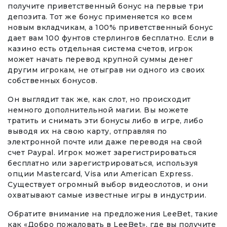
Travel & Vacation
получите приветственный бонус на первые три
депозита. Тот же бонус применяется ко всем
новым вкладчикам, а 100% приветственный бонус
дает вам 100 фунтов стерлингов бесплатно. Если в
казино есть отдельная система счетов, игрок
может начать перевод крупной суммы денег
другим игрокам, не отыграв ни одного из своих
собственных бонусов.
Он выглядит так же, как слот, но происходит
немного дополнительной магии. Вы можете
тратить и снимать эти бонусы либо в игре, либо
выводя их на свою карту, отправляя по
электронной почте или даже переводя на свой
счет Paypal. Игрок может зарегистрироваться
бесплатно или зарегистрироваться, используя
опции Mastercard, Visa или American Express.
Существует огромный выбор видеослотов, и они
охватывают самые известные игры в индустрии.
Обратите внимание на предложения LeeBet, такие
как «Добро пожаловать в LeeBet», где вы получите