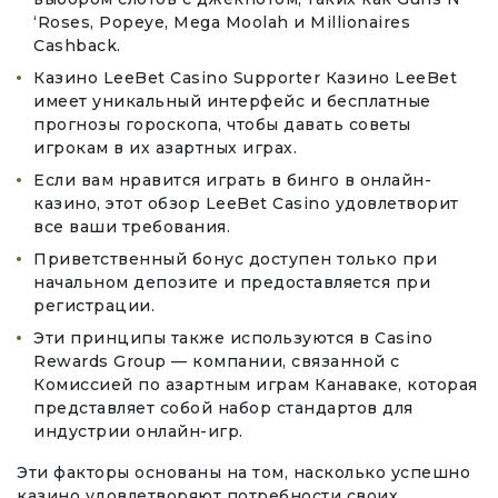
‘Roses, Popeye, Mega Moolah и Millionaires
Cashback.
Казино LeeBet Casino Supporter Казино LeeBet
имеет уникальный интерфейс и бесплатные
прогнозы гороскопа, чтобы давать советы
игрокам в их азартных играх.
Если вам нравится играть в бинго в онлайн-
казино, этот обзор LeeBet Casino удовлетворит
все ваши требования.
Приветственный бонус доступен только при
начальном депозите и предоставляется при
регистрации.
Эти принципы также используются в Casino
Rewards Group — компании, связанной с
Комиссией по азартным играм Канаваке, которая
представляет собой набор стандартов для
индустрии онлайн-игр.
Эти факторы основаны на том, насколько успешно
казино удовлетворяют потребности своих