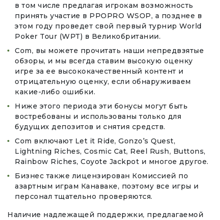
в том числе предлагая игрокам возможность
принять участие в PPOPRO WSOP, а позднее в
этом году проведет свой первый турнир World
Poker Tour (WPT) в Великобритании.
Com, вы можете прочитать наши непредвзятые
обзоры, и мы всегда ставим высокую оценку
игре за ее высококачественный контент и
отрицательную оценку, если обнаруживаем
какие-либо ошибки.
Ниже этого периода эти бонусы могут быть
востребованы и использованы только для
будущих депозитов и снятия средств.
Com включают Let it Ride, Gonzo’s Quest,
Lightning Riches, Cosmic Cat, Reel Rush, Buttons,
Rainbow Riches, Coyote Jackpot и многое другое.
Бизнес также лицензирован Комиссией по
азартным играм Канаваке, поэтому все игры и
персонал тщательно проверяются.
Наличие надлежащей поддержки, предлагаемой