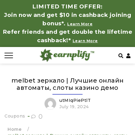
LIMITED TIME OFFER:
Join now and get $10 in cashback joining
All Stores
Store by Category
Refer & Earn
How It Works
bonus*.
Learn More
Refer friends and get double the lifetime
Auto & Tires
Coupon by Categories
Share & Earn
Frequently Asked Questions
cashback!*
Learn More
Baby, Kids & Toys
Contact
Beauty Products
melbet зеркало | Лучшие онлайн
Clothing
автоматы, слоты казино демо
Computer Hardware & Software
utMIqPiePtlT
July 19, 2024
Education, Books & Art Supplies
0
Coupons
Home
/
Electronics & Appliances