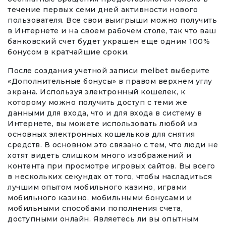
течение первых семи дней активности нового
пользователя. Все свои выигрыши можно получить
в Интернете и на своем рабочем столе, так что ваш
банковский счет будет украшен еще одним 100%
бонусом в кратчайшие сроки.
После создания учетной записи melbet выберите
«Дополнительные бонусы» в правом верхнем углу
экрана. Используя электронный кошелек, к
которому можно получить доступ с теми же
данными для входа, что и для входа в систему в
Интернете, вы можете использовать любой из
основных электронных кошельков для снятия
средств. В основном это связано с тем, что люди не
хотят видеть слишком много изображений и
контента при просмотре игровых сайтов. Вы всего
в нескольких секундах от того, чтобы насладиться
лучшим опытом мобильного казино, играми
мобильного казино, мобильными бонусами и
мобильными способами пополнения счета,
доступными онлайн. Являетесь ли вы опытным