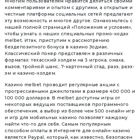
Многим пользователям нравится делиться своими
комментариями и опытом с другими, а открытые и
честные платформы социальных сетей предлагают
эту возможность и многое другое. Ознакомьтесь с
нашей полной страницей «Положения и условия»,
чтобы узнать о наших специальных промо-кодах
melbet. Итак, приступим к рассмотрению
бездепозитного бонуса в казино Зодиак.
Классический покер представлен в различных
форматах: техасский холдем на 3 игрока, омаха,
вызов, тройной шанс, 7-карточный стад, разз, разз-
эм и казино-холдем.
Казино melbet проводит регулярные акции с
прогрессивными джекпотами в размере 400 000 и
100 000 долларов. В melbet доступны игры от
некоторых ведущих поставщиков программного
обеспечения, а выбор из более чем 500 онлайн-игр
и игр для мобильных казино позволяет каждому
найти что-то для себя. Самым популярным
способом оплаты в Интернете для онлайн-казино
является Paypal, который, как известно, безопасен