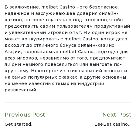
В заключение, melbet Casino – это безопасное,
надежное и заслуживающее доверия онлайн-
казино, которое тщательно подготовлено, чтобы
предоставить своим пользователям продуктивный
и увлекательный игровой опыт. Ни один игрок не
может конкурировать с melbet Casino, когда дело
доходит до отличного бонуса онлайн-казино.
Акции, предлагаемые melbet Casino, подходят для
всех игроков, независимо от того, предпочитают
ли они немного повеселиться или выиграть по-
крупному. Некоторые из этих названий основаны
на самых популярных сказках, а другие основаны
на менее известных темах из индустрии
развлечений.
Previous Post
Next Post
Get started…
LeeBet casino…