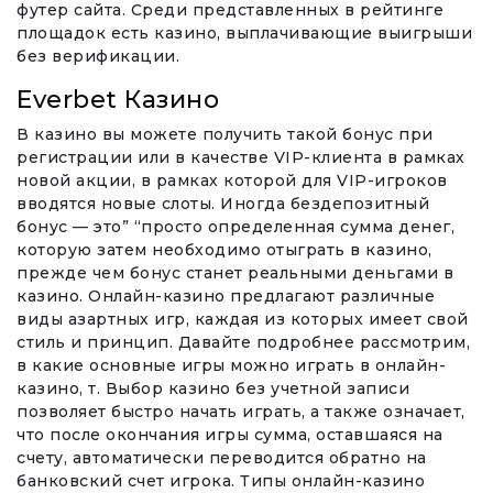
футер сайта. Среди представленных в рейтинге
площадок есть казино, выплачивающие выигрыши
без верификации.
Everbet Казино
В казино вы можете получить такой бонус при
регистрации или в качестве VIP-клиента в рамках
новой акции, в рамках которой для VIP-игроков
вводятся новые слоты. Иногда бездепозитный
бонус — это” “просто определенная сумма денег,
которую затем необходимо отыграть в казино,
прежде чем бонус станет реальными деньгами в
казино. Онлайн-казино предлагают различные
виды азартных игр, каждая из которых имеет свой
стиль и принцип. Давайте подробнее рассмотрим,
в какие основные игры можно играть в онлайн-
казино, т. Выбор казино без учетной записи
позволяет быстро начать играть, а также означает,
что после окончания игры сумма, оставшаяся на
счету, автоматически переводится обратно на
банковский счет игрока. Типы онлайн-казино