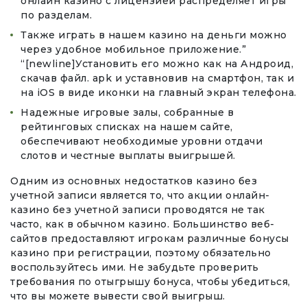
онлайн казино с лицензией распределяет игры
по разделам.
Также играть в нашем казино на деньги можно
через удобное мобильное приложение.”
“[newline]Установить его можно как на Андроид,
скачав файл. apk и уставновив на смартфон, так и
на iOS в виде иконки на главный экран телефона.
Надежные игровые залы, собранные в
рейтинговых списках на нашем сайте,
обеспечивают необходимые уровни отдачи
слотов и честные выплаты выигрышей.
Одним из основных недостатков казино без
учетной записи является то, что акции онлайн-
казино без учетной записи проводятся не так
часто, как в обычном казино. Большинство веб-
сайтов предоставляют игрокам различные бонусы
казино при регистрации, поэтому обязательно
воспользуйтесь ими. Не забудьте проверить
требования по отыгрышу бонуса, чтобы убедиться,
что вы можете вывести свой выигрыш.