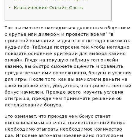
Классические Онлайн Слоты
Так вы сможете насладиться душевным общением
с крупье или дилером и провести время” “в
приятной компании, и для этого не надо выезжать
куда-либо. Таблица построена так, чтобы наглядно
показать основные критерии для выбора казино
онлайн. Глядя на текущую таблицу топ онлайн
казино, вы быстро сможете оценить и сравнить
предлагаемые ими возможности, бонусы и условия
для игры. После того, как вы зачислили деньги на
свой игровой счет, убедитесь, что приветственный
бонус начислен. Прежде всего, изучить условия
отыгрыша, прежде чем принимать решение об
использовании бонуса.
Это означает, что прежде чем бонус станет
выплачиваемым со счета, приветственный бонус
необходимо отыграть необходимое количество
раз. Игровые автоматы чрезвычайно популярны