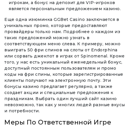
игрокам, а бонус на депозит для VIP-игроков
является персональным предложением казино.
Еще одна изюминка GGBet Casino заключается в
уникальных промо, которые предоставляют
провайдеры только нам. Подробнее о каждом из
таких предложений можно узнать в
соответствующем меню слева. К примеру, можно
выиграть 50 фри спинов на слоты от Endorphina
или сорвать джекпот в играх от Spinomenal. Кроме
того, у нас есть уникальный еженедельный бонус,
доступный постоянным пользователям и промо
коды на фри спины, которые зарегистрированные
клиенты получают на электронную почту. Эти
бонусы казино предлагает регулярно, а также
создает акции и специальные предложения к
праздникам. Выбрать один лучший сайт казино
невозможно, так как у многих людей разные вкусы
и потребности.
Меры По Ответственной Игре