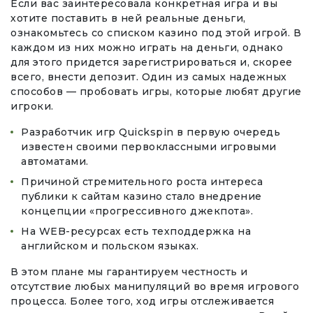
Если вас заинтересовала конкретная игра и вы
хотите поставить в ней реальные деньги,
ознакомьтесь со списком казино под этой игрой. В
каждом из них можно играть на деньги, однако
для этого придется зарегистрироваться и, скорее
всего, внести депозит. Один из самых надежных
способов — пробовать игры, которые любят другие
игроки.
Разработчик игр Quickspin в первую очередь
известен своими первоклассными игровыми
автоматами.
Причиной стремительного роста интереса
публики к сайтам казино стало внедрение
концепции «прогрессивного джекпота».
На WEB-ресурсах есть техподдержка на
английском и польском языках.
В этом плане мы гарантируем честность и
отсутствие любых манипуляций во время игрового
процесса. Более того, ход игры отслеживается