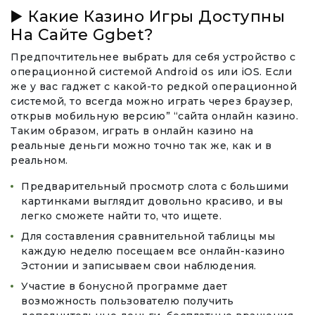
▶️ Какие Казино Игры Доступны
На Сайте Ggbet?
Предпочтительнее выбрать для себя устройство с
операционной системой Android os или iOS. Если
же у вас гаджет с какой-то редкой операционной
системой, то всегда можно играть через браузер,
открыв мобильную версию” “сайта онлайн казино.
Таким образом, играть в онлайн казино на
реальные деньги можно точно так же, как и в
реальном.
Предварительный просмотр слота с большими
картинками выглядит довольно красиво, и вы
легко сможете найти то, что ищете.
Для составления сравнительной таблицы мы
каждую неделю посещаем все онлайн-казино
Эстонии и записываем свои наблюдения.
Участие в бонусной программе дает
возможность пользователю получить