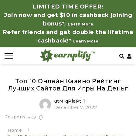
LIMITED TIME OFFER:
Join now and get $10 in cashback joining
All Stores
Store by Category
Refer & Earn
How It Works
bonus*.
Learn More
Refer friends and get double the lifetime
Auto & Tires
Coupon by Categories
Share & Earn
Frequently Asked Questions
cashback!*
Learn More
Baby, Kids & Toys
Contact
Beauty Products
Топ 10 Онлайн Казино Рейтинг
Clothing
Лучших Сайтов Для Игры На Деньг
Computer Hardware & Software
utMIqPiePtlT
December 7, 2022
Education, Books & Art Supplies
0
Coupons
Home
/
Electronics & Appliances