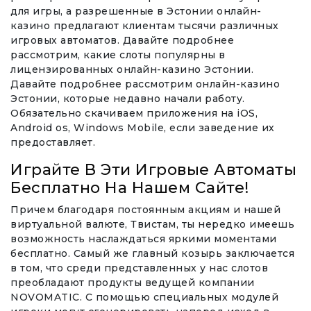
для игры, а разрешенные в Эстонии онлайн-
казино предлагают клиентам тысячи различных
игровых автоматов. Давайте подробнее
рассмотрим, какие слоты популярны в
лицензированных онлайн-казино Эстонии.
Давайте подробнее рассмотрим онлайн-казино
Эстонии, которые недавно начали работу.
Обязательно скачиваем приложения на iOS,
Android os, Windows Mobile, если заведение их
предоставляет.
Играйте В Эти Игровые Автоматы
Бесплатно На Нашем Сайте!
Причем благодаря постоянным акциям и нашей
виртуальной валюте, Твистам, ты нередко имеешь
возможность наслаждаться яркими моментами
бесплатно. Самый же главный козырь заключается
в том, что среди представленных у нас слотов
преобладают продукты ведущей компании
NOVOMATIC. С помощью специальных модулей