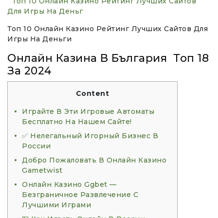
Топ 10 Онлайн Казино Рейтинг Лучших Сайтов
Для Игры На Деньг
Events & Entertainment
Топ 10 Онлайн Казино Рейтинг Лучших Сайтов Для
Игры На Деньги
Food, Wine & Restaurants
Онлайн Казина В България ️ Топ 18
Financial Services
За 2024
Gifts, Flowers & Occasions
Content
Играйте В Эти Игровые Автоматы
Health & Wellness
Бесплатно На Нашем Сайте!
✅ Нелегальный Игорный Бизнес В
Home & Garden
России
Добро Пожаловать В Онлайн Казино
Jewelry & Accessories
Gametwist
Онлайн Казино Ggbet —
Luxury
Безграничное Развлечение С
Лучшими Играми
Miscellaneous