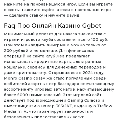
нажмите на понравившуюся игру. Если вы играете
в слоты, нажмите «spin», а если в настольные игры
— сделайте ставку и начните раунд.
Faq Про Онлайн Казино Ggbet
Минимальный депозит для начала знакомства с
играми игрового клуба составляет всего 100 руб.
При этом выводить выигрыши можно только от
200 рублей и не меньше. Для финансовых
операций на сайте клуб Лев предлагает
использовать кредитные карты, электронные
кошельки, сервисы для денежных переводов и
даже криптовалюту. Открывшееся в 2024 году,
Monro Casino сразу же стало популярным среди
любителей азартных игр благодаря впечатляющему
ассортименту игровых автоматов, насчитывающему
более 5000 наименований. Этот игровой сайт
действует под юрисдикцией Gaming Curacao и
имеет лицензию номер 365/JAZ, выданную Traflow
Media In. V., что гарантирует законность и
безопасность предоставляемых услуг.