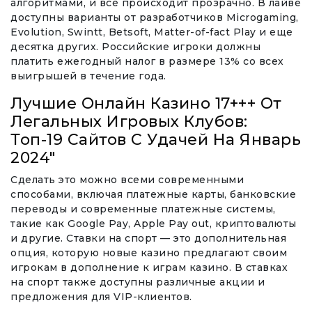
алгоритмами, и все происходит прозрачно. В лайве
доступны варианты от разработчиков Microgaming,
Evolution, Swintt, Betsoft, Matter-of-fact Play и еще
десятка других. Российские игроки должны
платить ежегодный налог в размере 13% со всех
выигрышей в течение года.
Лучшие Онлайн Казино 17+++ От
Легальных Игровых Клубов:
Топ-19 Сайтов С Удачей На Январь
2024″
Сделать это можно всеми современными
способами, включая платежные карты, банковские
переводы и современные платежные системы,
такие как Google Pay, Apple Pay out, криптовалюты
и другие. Ставки на спорт — это дополнительная
опция, которую новые казино предлагают своим
игрокам в дополнение к играм казино. В ставках
на спорт также доступны различные акции и
предложения для VIP-клиентов.