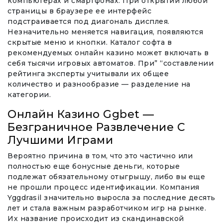
компьютерах и смартфонах. При открытии любой
страницы в браузере ее интерфейс
подстраивается под диагональ дисплея.
Незначительно меняется навигация, появляются
скрытые меню и кнопки. Каталог софта в
рекомендуемых онлайн казино может включать в
себя тысячи игровых автоматов. При” “составлении
рейтинга эксперты учитывали их общее
количество и разнообразие — разделение на
категории.
Онлайн Казино Ggbet —
Безграничное Развлечение С
Лучшими Играми
Вероятно причина в том, что это частично или
полностью еще бонусные деньги, которые
подлежат обязательному отыгрышу, либо вы еще
не прошли процесс идентификации. Компания
Yggdrasil значительно выросла за последние десять
лет и стала важным разработчиком игр на рынке.
Их название происходит из скандинавской