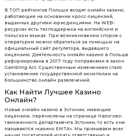
В ТОП рейтингов Польши входят онлайн казино,
работающие на основании кросс-лицензий,
выданных другими юрисдикциями. На WEB-
ресурсах есть техподдержка на английском и
польском языках. При возникновении споров с
оператором можно обратиться за помощью на
официальный сайт регулятора, выдавшего
лицензию. Деятельность онлайн казино в Польше
реформирована в 2017 году поправками в закон
Gambling Act. Существенным изменением стало
установление государственной монополии на
большинство онлайн развлечений.
Как Найти Лучшее Казино
Онлайн?
Новые онлайн казино в Эстонии, имеющие
лицензию, перечислены на странице Налогово-
таможенного департамента Эстонии, то есть они
называются «казино EMTA». Мы призываем всех
наших посетителей играть ответственно и