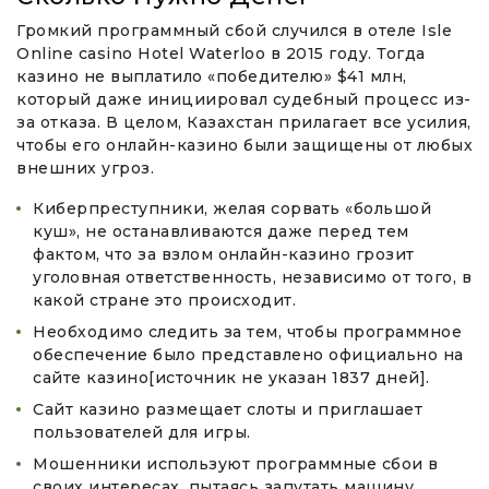
Громкий программный сбой случился в отеле Isle
Online casino Hotel Waterloo в 2015 году. Тогда
казино не выплатило «победителю» $41 млн,
который даже инициировал судебный процесс из-
за отказа. В целом, Казахстан прилагает все усилия,
чтобы его онлайн-казино были защищены от любых
внешних угроз.
Киберпреступники, желая сорвать «большой
куш», не останавливаются даже перед тем
фактом, что за взлом онлайн-казино грозит
уголовная ответственность, независимо от того, в
какой стране это происходит.
Необходимо следить за тем, чтобы программное
обеспечение было представлено официально на
сайте казино[источник не указан 1837 дней].
Сайт казино размещает слоты и приглашает
пользователей для игры.
Мошенники используют программные сбои в
своих интересах, пытаясь запутать машину,