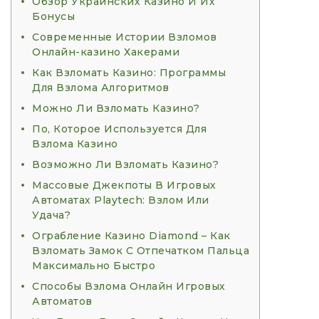
Обзор Украинских Казино И Их
Бонусы
Office Products & Business Services
Современные Истории Взломов
Онлайн-казино Хакерами
Pets
Как Взломать Казино: Программы
Для Взлома Алгоритмов
Phones & Accessories
Можно Ли Взломать Казино?
По, Которое Используется Для
Seasonal
Взлома Казино
Возможно Ли Взломать Казино?
Shoes & Bags
Массовые Джекпоты В Игровых
Автоматах Playtech: Взлом Или
Shop Black
Удача?
Ограбление Казино Diamond – Как
Sports & Outdoors
Взломать Замок С Отпечатком Пальца
Максимально Быстро
Способы Взлома Онлайн Игровых
Subscription Services
Автоматов